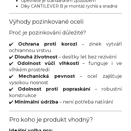
Upevněte je standardním způsobem
Díky CANTILEVER B je montáž rychlá a snadná
Výhody pozinkované oceli
Proč je pozinkování důležité?
✔️
Ochrana proti korozi
– zinek vytváří
ochrannou vrstvu
✔️
Dlouhá životnost
– desítky let bez rezivění
✔️
Odolnost vůči vlhkosti
– funguje i ve
vlhkém prostředí
✔️
Mechanická pevnost
– ocel zajišťuje
vysokou nosnost
✔️
Odolnost proti popraskání
– robustní
konstrukce
✔️
Minimální údržba
– není potřeba natírání
Pro koho je produkt vhodný?
Ideální volba pro: