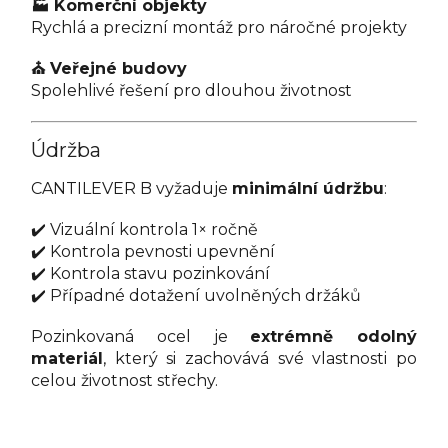
🏭 Komerční objekty
Rychlá a precizní montáž pro náročné projekty
⛪ Veřejné budovy
Spolehlivé řešení pro dlouhou životnost
Údržba
CANTILEVER B vyžaduje
minimální údržbu
:
✔️ Vizuální kontrola 1× ročně
✔️ Kontrola pevnosti upevnění
✔️ Kontrola stavu pozinkování
✔️ Případné dotažení uvolněných držáků
Pozinkovaná ocel je
extrémně odolný
materiál
, který si zachovává své vlastnosti po
celou životnost střechy.