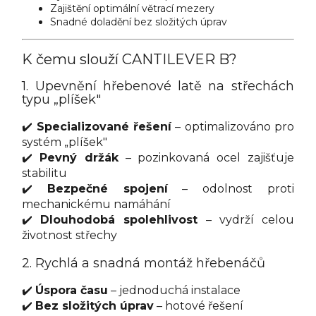
Zajištění optimální větrací mezery
Snadné doladění bez složitých úprav
K čemu slouží CANTILEVER B?
1. Upevnění hřebenové latě na střechách
typu „plíšek"
✔️
Specializované řešení
– optimalizováno pro
systém „plíšek"
✔️
Pevný držák
– pozinkovaná ocel zajišťuje
stabilitu
✔️
Bezpečné spojení
– odolnost proti
mechanickému namáhání
✔️
Dlouhodobá spolehlivost
– vydrží celou
životnost střechy
2. Rychlá a snadná montáž hřebenáčů
✔️
Úspora času
– jednoduchá instalace
✔️
Bez složitých úprav
– hotové řešení