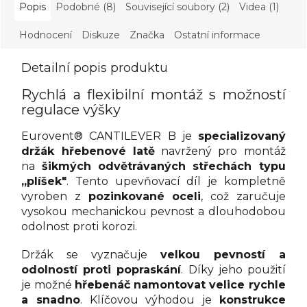
Popis
Podobné (8)
Související soubory (2)
Videa (1)
Hodnocení
Diskuze
Značka
Ostatní informace
Detailní popis produktu
Rychlá a flexibilní montáž s možností
regulace výšky
Eurovent® CANTILEVER B je
specializovaný
držák hřebenové latě
navržený pro montáž
na
šikmých odvětrávaných střechách typu
„plíšek"
. Tento upevňovací díl je kompletně
vyroben z
pozinkované oceli
, což zaručuje
vysokou mechanickou pevnost a dlouhodobou
odolnost proti korozi.
Držák se vyznačuje
velkou pevností a
odolností proti popraskání
. Díky jeho použití
je možné
hřebenáč namontovat velice rychle
a snadno
. Klíčovou výhodou je
konstrukce