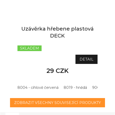
Uzávěrka hřebene plastová
DECK
SKLADEM
DETAIL
29 CZK
8004 - cihlově červená
8019 - hnědá
9005 - černá
ZOBRAZIT VŠECHNY SOUVISEJÍCÍ PRODUKTY