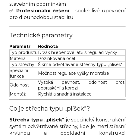
stavebním podmínkám
✅
Profesionální řešení
– spolehlivé upevnění
pro dlouhodobou stabilitu
Technické parametry
Parametr
Hodnota
Typ produktu
Držák hřebenové latě s regulací výšky
Materiál
Pozinkovaná ocel
Typ střechy
Šikmé odvětrávané střechy typu „plíšek"
Speciální
Možnost regulace výšky montáže
funkce
Vysoká pevnost, odolnost proti
Odolnost
popraskání a korozi
Montáž
Rychlá a snadná instalace
Co je střecha typu „plíšek"?
Střecha typu „plíšek"
je specifický konstrukční
systém odvětrávané střechy, kde je mezi střešní
krytinou a podkladní konstrukcí