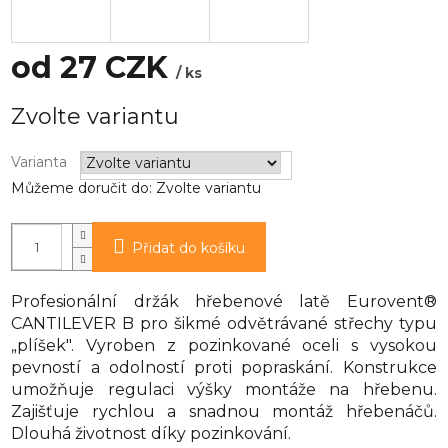
od
27 CZK
/ ks
Měrná
Zvolte variantu
cena:
Varianta
Můžeme doručit do:
Zvolte variantu
Přidat do košíku
Profesionální držák hřebenové latě Eurovent®
CANTILEVER B pro šikmé odvětrávané střechy typu
„plíšek". Vyroben z pozinkované oceli s vysokou
pevností a odolností proti popraskání. Konstrukce
umožňuje regulaci výšky montáže na hřebenu.
Zajišťuje rychlou a snadnou montáž hřebenáčů.
Dlouhá životnost díky pozinkování.