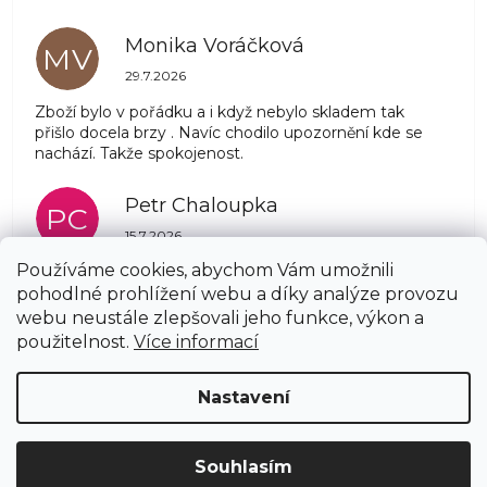
Monika Voráčková
MV
Hodnocení obchodu je 5 z 5 hvězdiček.
29.7.2026
Zboží bylo v pořádku a i když nebylo skladem tak
přišlo docela brzy . Navíc chodilo upozornění kde se
nachází. Takže spokojenost.
Petr Chaloupka
PC
Hodnocení obchodu je 5 z 5 hvězdiček.
15.7.2026
Používáme cookies, abychom Vám umožnili
pohodlné prohlížení webu a díky analýze provozu
Zobrazit další hodnocení
webu neustále zlepšovali jeho funkce, výkon a
Z
použitelnost.
Více informací
á
Copyright 2026
AZSTRECHA.CZ
. Všechna práva
p
Nastavení
vyhrazena.
Upravit nastavení cookies
a
t
í
Vytvořil Shoptet
Souhlasím