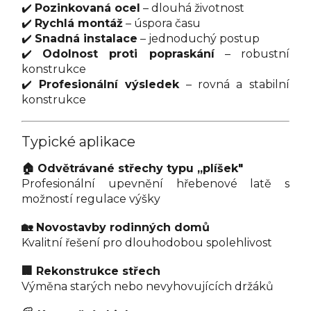
✔️
Pozinkovaná ocel
– dlouhá životnost
✔️
Rychlá montáž
– úspora času
✔️
Snadná instalace
– jednoduchý postup
✔️
Odolnost proti popraskání
– robustní
konstrukce
✔️
Profesionální výsledek
– rovná a stabilní
konstrukce
Typické aplikace
🏠 Odvětrávané střechy typu „plíšek"
Profesionální upevnění hřebenové latě s
možností regulace výšky
🏡 Novostavby rodinných domů
Kvalitní řešení pro dlouhodobou spolehlivost
🏢 Rekonstrukce střech
Výměna starých nebo nevyhovujících držáků