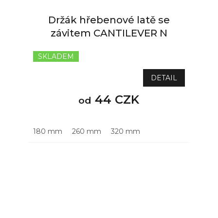
Držák hřebenové latě se
závitem CANTILEVER N
SKLADEM
DETAIL
44 CZK
od
180 mm
260 mm
320 mm