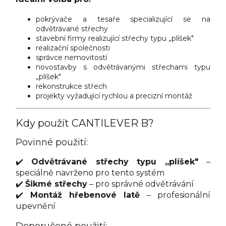
pokrývače a tesaře specializující se na
odvětrávané střechy
stavební firmy realizující střechy typu „plíšek"
realizační společnosti
správce nemovitostí
novostavby s odvětrávanými střechami typu
„plíšek"
rekonstrukce střech
projekty vyžadující rychlou a precizní montáž
Kdy použít CANTILEVER B?
Povinné použití:
✔️
Odvětrávané střechy typu „plíšek"
–
speciálně navrženo pro tento systém
✔️
Šikmé střechy
– pro správné odvětrávání
✔️
Montáž hřebenové latě
– profesionální
upevnění
Doporučené použití: