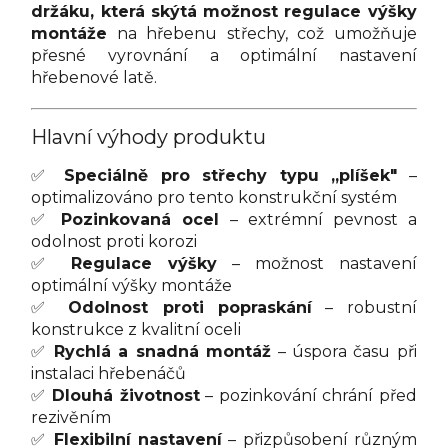
držáku, která skýtá možnost regulace výšky
montáže
na hřebenu střechy, což umožňuje
přesné vyrovnání a optimální nastavení
hřebenové latě.
Hlavní výhody produktu
✅
Speciálně pro střechy typu „plíšek"
–
optimalizováno pro tento konstrukční systém
✅
Pozinkovaná ocel
– extrémní pevnost a
odolnost proti korozi
✅
Regulace výšky
– možnost nastavení
optimální výšky montáže
✅
Odolnost proti popraskání
– robustní
konstrukce z kvalitní oceli
✅
Rychlá a snadná montáž
– úspora času při
instalaci hřebenáčů
✅
Dlouhá životnost
– pozinkování chrání před
rezivěním
✅
Flexibilní nastavení
– přizpůsobení různým