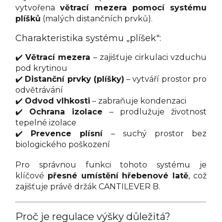
vytvořena
větrací mezera pomocí systému
plíšků
(malých distančních prvků).
Charakteristika systému „plíšek":
✔️
Větrací mezera
– zajišťuje cirkulaci vzduchu
pod krytinou
✔️
Distanční prvky (plíšky)
– vytváří prostor pro
odvětrávání
✔️
Odvod vlhkosti
– zabraňuje kondenzaci
✔️
Ochrana izolace
– prodlužuje životnost
tepelné izolace
✔️
Prevence plísní
– suchý prostor bez
biologického poškození
Pro správnou funkci tohoto systému je
klíčové
přesné umístění hřebenové latě
, což
zajišťuje právě držák CANTILEVER B.
Proč je regulace výšky důležitá?