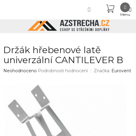
Přejít
NÁKUPN
na
obsah
KOŠÍK
Držák hřebenové latě
univerzální CANTILEVER B
Průměrné
Neohodnoceno
Podrobnosti hodnocení
Značka:
Eurovent
hodnocení
produktu
je
0,0
z
5
hvězdiček.