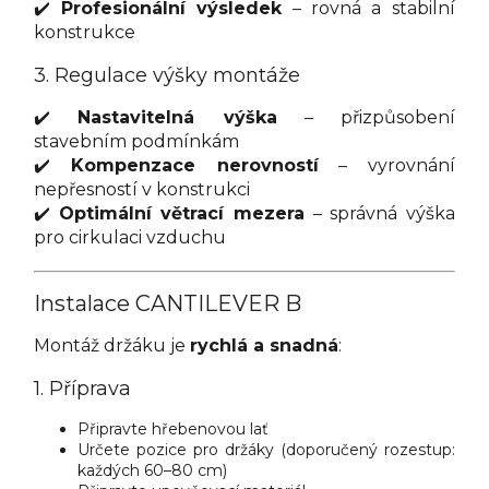
✔️
Profesionální výsledek
– rovná a stabilní
konstrukce
3. Regulace výšky montáže
✔️
Nastavitelná výška
– přizpůsobení
stavebním podmínkám
✔️
Kompenzace nerovností
– vyrovnání
nepřesností v konstrukci
✔️
Optimální větrací mezera
– správná výška
pro cirkulaci vzduchu
Instalace CANTILEVER B
Montáž držáku je
rychlá a snadná
:
1. Příprava
Připravte hřebenovou lať
Určete pozice pro držáky (doporučený rozestup:
každých 60–80 cm)