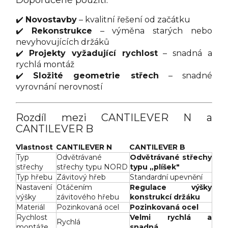
✔️
Novostavby
– kvalitní řešení od začátku
✔️
Rekonstrukce
– výměna starých nebo
nevyhovujících držáků
✔️
Projekty vyžadující rychlost
– snadná a
rychlá montáž
✔️
Složité geometrie střech
– snadné
vyrovnání nerovností
Rozdíl mezi CANTILEVER N a
CANTILEVER B
Vlastnost
CANTILEVER N
CANTILEVER B
Typ
Odvětrávané
Odvětrávané střechy
střechy
střechy typu NORD
typu „plíšek"
Typ hřebu
Závitový hřeb
Standardní upevnění
Nastavení
Otáčením
Regulace výšky
výšky
závitového hřebu
konstrukcí držáku
Materiál
Pozinkovaná ocel
Pozinkovaná ocel
Rychlost
Velmi rychlá a
Rychlá
montáže
snadná