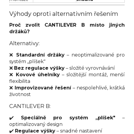
Výhody oproti alternativním řešením
Proč zvolit CANTILEVER B místo jiných
držáků?
Alternativy:
❌
Standardní držáky
– neoptimalizované pro
systém „plíšek"
❌
Bez regulace výšky
– složité vyrovnávání
❌
Kovové úhelníky
– složitější montáž, menší
flexibilita
❌
Improvizované řešení
– nespolehlivé, krátká
životnost
CANTILEVER B:
✔️
Speciálně pro systém „plíšek"
–
optimalizovaný design
✔️
Regulace výšky
– snadné nastavení