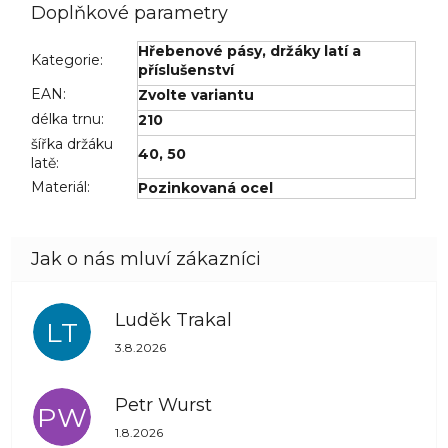
Doplňkové parametry
Hřebenové pásy, držáky latí a
Kategorie
:
příslušenství
EAN
:
Zvolte variantu
délka trnu
:
210
šířka držáku
40
,
50
latě
:
Materiál
:
Pozinkovaná ocel
Luděk Trakal
LT
Hodnocení obchodu je 5 z 5 hvězdiček.
3.8.2026
Petr Wurst
PW
Hodnocení obchodu je 5 z 5 hvězdiček.
1.8.2026