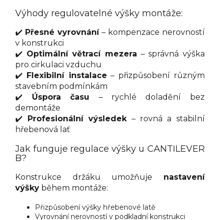
Výhody regulovatelné výšky montáže:
✔️
Přesné vyrovnání
– kompenzace nerovností
v konstrukci
✔️
Optimální větrací mezera
– správná výška
pro cirkulaci vzduchu
✔️
Flexibilní instalace
– přizpůsobení různým
stavebním podmínkám
✔️
Úspora času
– rychlé doladění bez
demontáže
✔️
Profesionální výsledek
– rovná a stabilní
hřebenová lať
Jak funguje regulace výšky u CANTILEVER
B?
Konstrukce držáku umožňuje
nastavení
výšky
během montáže:
Přizpůsobení výšky hřebenové latě
Vyrovnání nerovností v podkladní konstrukci