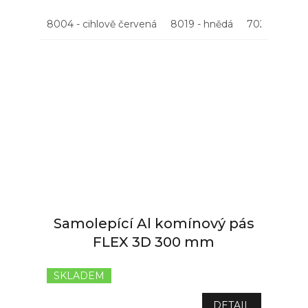
8004 - cihlově červená
8019 - hnědá
7021 - antrac
Samolepící Al komínový pás
FLEX 3D 300 mm
SKLADEM
Průměrné
hodnocení
produktu
DETAIL