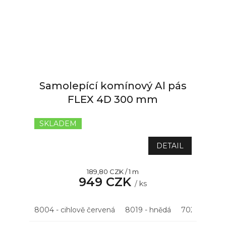
Samolepící komínový Al pás
FLEX 4D 300 mm
SKLADEM
Průměrné
hodnocení
produktu
DETAIL
je
5,0
Měrná
189,80 CZK / 1 m
z
949 CZK
cena:
5
/ ks
hvězdiček.
8004 - cihlově červená
8019 - hnědá
7021 - antrac