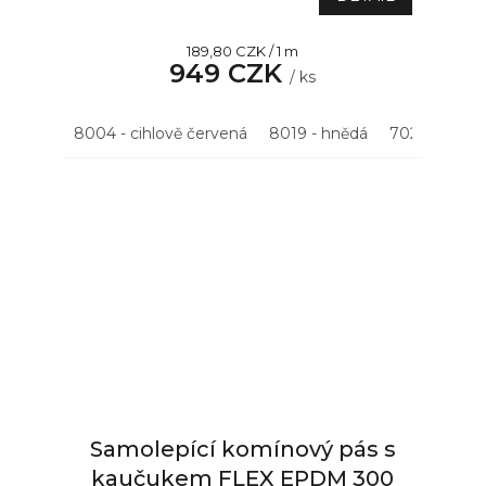
je
5,0
Měrná
189,80 CZK / 1 m
z
949 CZK
cena:
5
/ ks
hvězdiček.
8004 - cihlově červená
8019 - hnědá
7021 - antrac
Samolepící komínový pás s
kaučukem FLEX EPDM 300