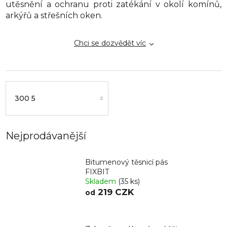
utěsnění a ochranu proti zatékání v okolí komínů,
arkýřů a střešních oken.
Chci se dozvědět víc
300 5
Nejprodávanější
Bitumenový těsnicí pás
FIXBIT
Skladem
(35 ks)
219 CZK
od