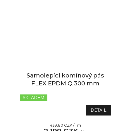
Samolepicí komínový pás
FLEX EPDM Q 300 mm
SKLADEM
DETAIL
Měrná
439,80 CZK / 1 m
cena: