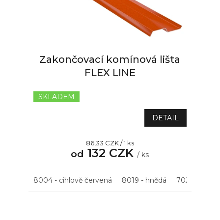
Zakončovací komínová lišta
FLEX LINE
SKLADEM
DETAIL
Měrná
86,33 CZK / 1 ks
132 CZK
cena:
od
/ ks
8004 - cihlově červená
8019 - hnědá
7021 - antrac