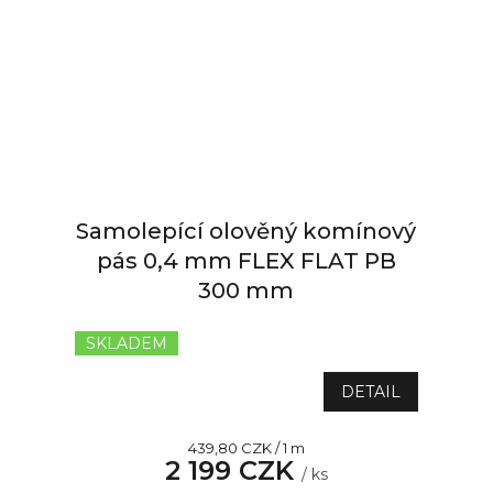
Samolepící olověný komínový
pás 0,4 mm FLEX FLAT PB
300 mm
SKLADEM
Průměrné
hodnocení
produktu
DETAIL
je
5,0
Měrná
439,80 CZK / 1 m
z
2 199 CZK
cena:
5
/ ks
hvězdiček.