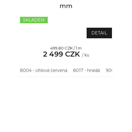
mm
SKLADEM
DETAIL
Měrná
499,80 CZK / 1 m
2 499 CZK
cena:
/ ks
8004 - cihlově červená
8017 - hnědá
9005 - černá