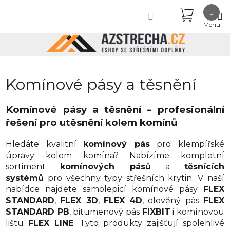
Přejít
NÁKUPN
na
obsah
KOŠÍK
Komínové pásy a těsnění
Komínové pásy a těsnění – profesionální
řešení pro utěsnění kolem komínů
Hledáte kvalitní
komínový pás
pro klempířské
úpravy kolem komína? Nabízíme kompletní
sortiment
komínových pásů
a
těsnících
systémů
pro všechny typy střešních krytin. V naší
nabídce najdete samolepicí komínové pásy
FLEX
STANDARD
,
FLEX 3D
,
FLEX 4D
, olověný pás
FLEX
STANDARD PB
, bitumenový pás
FIXBIT
i komínovou
lištu
FLEX LINE
. Tyto produkty zajišťují spolehlivé