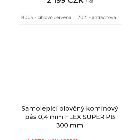
2 199 CZK
/ ks
8004 - cihlově červená
7021 - antracitová
8017 - 
Samolepící olověný komínový
pás 0,4 mm FLEX SUPER PB
300 mm