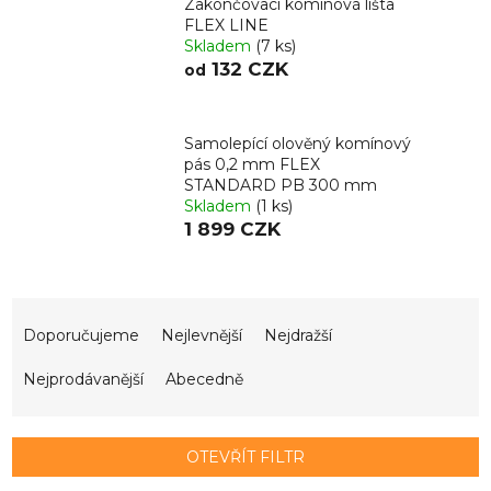
Zakončovací komínová lišta
FLEX LINE
Skladem
(7 ks)
132 CZK
od
Samolepící olověný komínový
pás 0,2 mm FLEX
STANDARD PB 300 mm
Skladem
(1 ks)
1 899 CZK
Ř
a
Doporučujeme
Nejlevnější
Nejdražší
z
e
Nejprodávanější
Abecedně
n
í
p
OTEVŘÍT FILTR
r