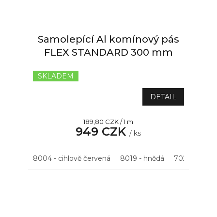
Samolepící Al komínový pás
FLEX STANDARD 300 mm
SKLADEM
Průměrné
hodnocení
produktu
DETAIL
je
5,0
Měrná
189,80 CZK / 1 m
z
949 CZK
cena:
5
/ ks
hvězdiček.
8004 - cihlově červená
8019 - hnědá
7021 - antrac