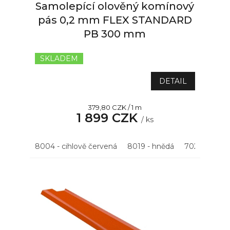
Samolepící olověný komínový
pás 0,2 mm FLEX STANDARD
PB 300 mm
SKLADEM
DETAIL
Měrná
379,80 CZK / 1 m
1 899 CZK
cena:
/ ks
8004 - cihlově červená
8019 - hnědá
7021 - antrac