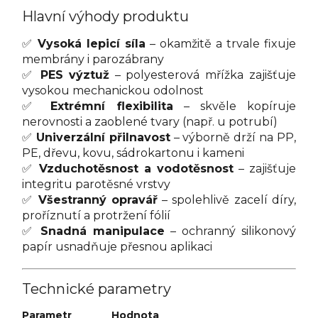
Hlavní výhody produktu
✅
Vysoká lepicí síla
– okamžitě a trvale fixuje
membrány i parozábrany
✅
PES výztuž
– polyesterová mřížka zajišťuje
vysokou mechanickou odolnost
✅
Extrémní flexibilita
– skvěle kopíruje
nerovnosti a zaoblené tvary (např. u potrubí)
✅
Univerzální přilnavost
– výborně drží na PP,
PE, dřevu, kovu, sádrokartonu i kameni
✅
Vzduchotěsnost a vodotěsnost
– zajišťuje
integritu parotěsné vrstvy
✅
Všestranný opravář
– spolehlivě zacelí díry,
proříznutí a protržení fólií
✅
Snadná manipulace
– ochranný silikonový
papír usnadňuje přesnou aplikaci
Technické parametry
Parametr
Hodnota