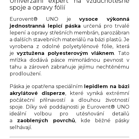
Univerzální expert na vzduchotěsné
spoje a opravy fólií
Eurovent® UNO je
vysoce výkonná
jednostranná lepicí páska
určená pro trvalé
lepení a opravy střešních membrán, parozábran
a dalších stavebních materiálů na bázi plastů. Je
vyrobena z odolné polyetylénové fólie, která
je
vyztužena polyesterovým vláknem
. Tato
mřížka dodává pásce mimořádnou pevnost v
tahu a zároveň zabraňuje jejímu nechtěnému
prodloužení.
Páska je opatřena speciálním
lepidlem na bázi
akrylátové disperze
, které vyniká extrémní
počáteční přilnavostí a dlouhou životností
spoje. Díky své poddajnosti je Eurovent® UNO
ideální volbou pro utěsňování detailů
a
zaoblených povrchů
, kde běžné pásky
selhávají.