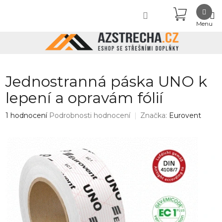
Přejít
NÁKUPN
na
obsah
KOŠÍK
Jednostranná páska UNO k
lepení a opravám fólií
Průměrné
1 hodnocení
Podrobnosti hodnocení
Značka:
Eurovent
hodnocení
produktu
je
5,0
z
5
hvězdiček.