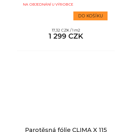
NA OBJEDNÁNÍ U VÝROBCE
DO KOŠÍKU
Měrná
17,32 CZK / 1 m2
1 299 CZK
cena:
Parotěsná fólie CLIMA X 115