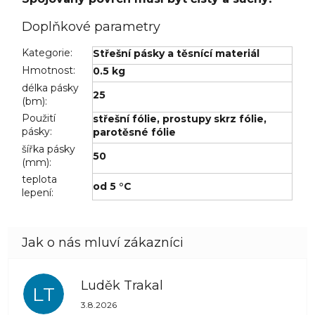
Doplňkové parametry
Kategorie
:
Střešní pásky a těsnící materiál
Hmotnost
:
0.5 kg
délka pásky
25
(bm)
:
Použití
střešní fólie
,
prostupy skrz fólie
,
pásky
:
parotěsné fólie
šířka pásky
50
(mm)
:
teplota
od 5 °C
lepení
:
Luděk Trakal
LT
Hodnocení obchodu je 5 z 5 hvězdiček.
3.8.2026