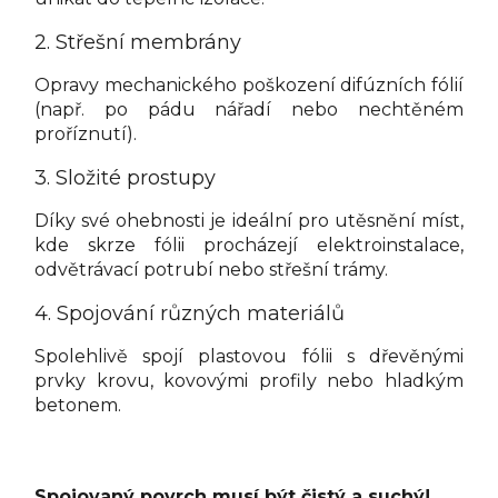
2. Střešní membrány
Opravy mechanického poškození difúzních fólií
(např. po pádu nářadí nebo nechtěném
proříznutí).
3. Složité prostupy
Díky své ohebnosti je ideální pro utěsnění míst,
kde skrze fólii procházejí elektroinstalace,
odvětrávací potrubí nebo střešní trámy.
4. Spojování různých materiálů
Spolehlivě spojí plastovou fólii s dřevěnými
prvky krovu, kovovými profily nebo hladkým
betonem.
Spojovaný povrch musí být čistý a suchý!