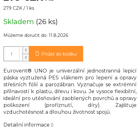
Měrná
279 CZK / 1 ks
cena:
Skladem
(26 ks)
Můžeme doručit do:
11.8.2026
Přidat do košíku
Eurovent® UNO je univerzální jednostranná lepicí
páska vyztužená PES vláknem pro lepení a opravy
střešních fólií a parozábran. Vyznačuje se extrémní
přilnavostí k plastu, dřevu i kovu. Je vysoce flexibilní,
ideální pro utěsňování zaoblených povrchů a opravy
poškození (proříznutí, díry). Zajišťuje
vzduchotěsnost a dlouhou životnost spojů.
Detailní informace