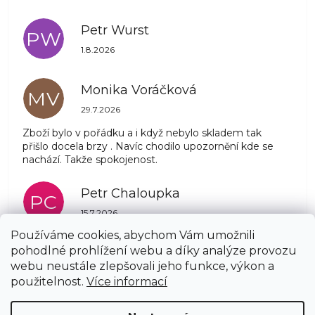
Petr Wurst
PW
Hodnocení obchodu je 5 z 5 hvězdiček.
1.8.2026
Monika Voráčková
MV
Hodnocení obchodu je 5 z 5 hvězdiček.
29.7.2026
Zboží bylo v pořádku a i když nebylo skladem tak
přišlo docela brzy . Navíc chodilo upozornění kde se
nachází. Takže spokojenost.
Petr Chaloupka
PC
Hodnocení obchodu je 5 z 5 hvězdiček.
15.7.2026
Používáme cookies, abychom Vám umožnili
pohodlné prohlížení webu a díky analýze provozu
Zobrazit další hodnocení
webu neustále zlepšovali jeho funkce, výkon a
Z
použitelnost.
Více informací
á
Copyright 2026
AZSTRECHA.CZ
. Všechna práva
p