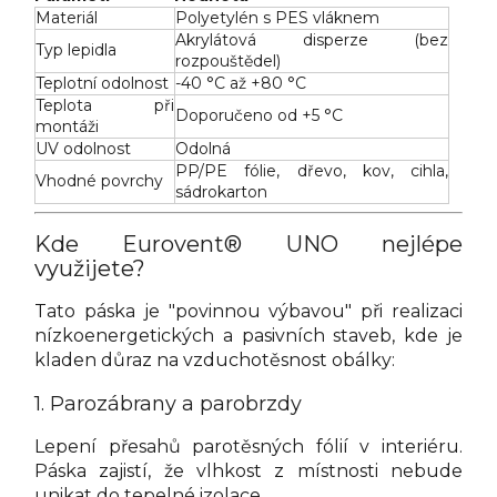
Materiál
Polyetylén s PES vláknem
Akrylátová disperze (bez
Typ lepidla
rozpouštědel)
Teplotní odolnost
-40 °C až +80 °C
Teplota při
Doporučeno od +5 °C
montáži
UV odolnost
Odolná
PP/PE fólie, dřevo, kov, cihla,
Vhodné povrchy
sádrokarton
Kde Eurovent® UNO nejlépe
využijete?
Tato páska je "povinnou výbavou" při realizaci
nízkoenergetických a pasivních staveb, kde je
kladen důraz na vzduchotěsnost obálky:
1. Parozábrany a parobrzdy
Lepení přesahů parotěsných fólií v interiéru.
Páska zajistí, že vlhkost z místnosti nebude
unikat do tepelné izolace.