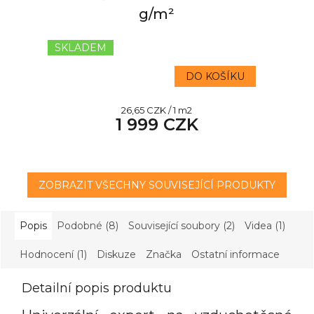
g/m²
SKLADEM
DO KOŠÍKU
Měrná
26,65 CZK / 1 m2
1 999 CZK
cena:
ZOBRAZIT VŠECHNY SOUVISEJÍCÍ PRODUKTY
Popis
Podobné (8)
Související soubory (2)
Videa (1)
Hodnocení (1)
Diskuze
Značka
Ostatní informace
Detailní popis produktu