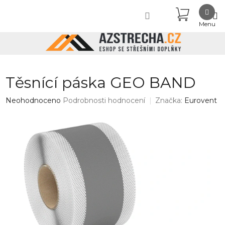
Přejít
NÁKUPN
na
obsah
KOŠÍK
Těsnící páska GEO BAND
Průměrné
Neohodnoceno
Podrobnosti hodnocení
Značka:
Eurovent
hodnocení
produktu
je
0,0
z
5
hvězdiček.