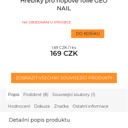
Hřebíky pro nopové fólie GEO
NAIL
NA OBJEDNÁNÍ U VÝROBCE
DO KOŠÍKU
Měrná
1,69 CZK / 1 ks
169 CZK
cena:
ZOBRAZIT VŠECHNY SOUVISEJÍCÍ PRODUKTY
Popis
Podobné (8)
Související soubory (1)
Hodnocení
Diskuze
Značka
Ostatní informace
Detailní popis produktu