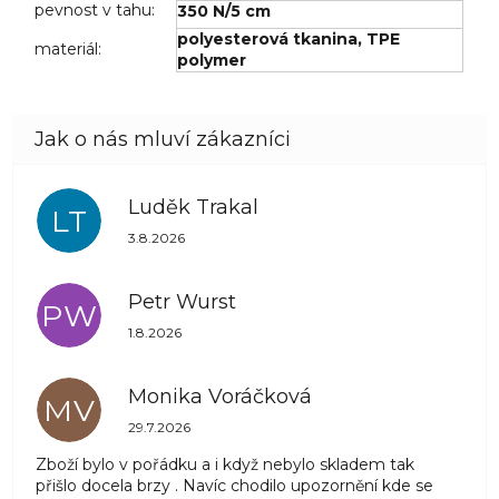
pevnost v tahu
:
350 N/5 cm
polyesterová tkanina, TPE
materiál
:
polymer
Luděk Trakal
LT
Hodnocení obchodu je 5 z 5 hvězdiček.
3.8.2026
Petr Wurst
PW
Hodnocení obchodu je 5 z 5 hvězdiček.
1.8.2026
Monika Voráčková
MV
Hodnocení obchodu je 5 z 5 hvězdiček.
29.7.2026
Zboží bylo v pořádku a i když nebylo skladem tak
přišlo docela brzy . Navíc chodilo upozornění kde se