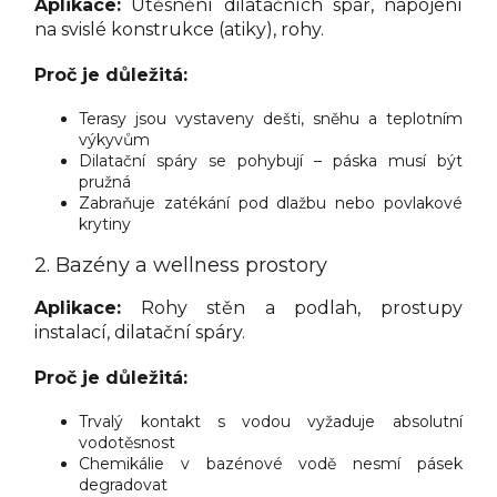
Aplikace:
Utěsnění dilatačních spár, napojení
na svislé konstrukce (atiky), rohy.
Proč je důležitá:
Terasy jsou vystaveny dešti, sněhu a teplotním
výkyvům
Dilatační spáry se pohybují – páska musí být
pružná
Zabraňuje zatékání pod dlažbu nebo povlakové
krytiny
2. Bazény a wellness prostory
Aplikace:
Rohy stěn a podlah, prostupy
instalací, dilatační spáry.
Proč je důležitá:
Trvalý kontakt s vodou vyžaduje absolutní
vodotěsnost
Chemikálie v bazénové vodě nesmí pásek
degradovat