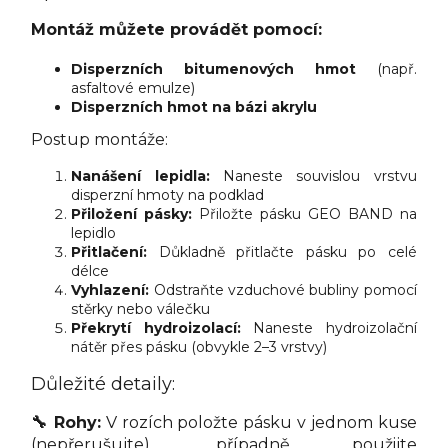
Montáž můžete provádět pomocí:
Disperzních bitumenových hmot
(např.
asfaltové emulze)
Disperzních hmot na bázi akrylu
Postup montáže:
Nanášení lepidla:
Naneste souvislou vrstvu
disperzní hmoty na podklad
Přiložení pásky:
Přiložte pásku GEO BAND na
lepidlo
Přitlačení:
Důkladně přitlačte pásku po celé
délce
Vyhlazení:
Odstraňte vzduchové bubliny pomocí
stěrky nebo válečku
Překrytí hydroizolací:
Naneste hydroizolační
nátěr přes pásku (obvykle 2–3 vrstvy)
Důležité detaily:
🔧 Rohy:
V rozích položte pásku v jednom kuse
(nepřerušujte), případně použijte