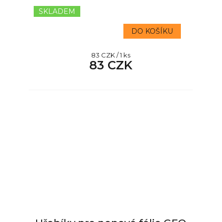
SKLADEM
DO KOŠÍKU
Měrná
83 CZK / 1 ks
83 CZK
cena: