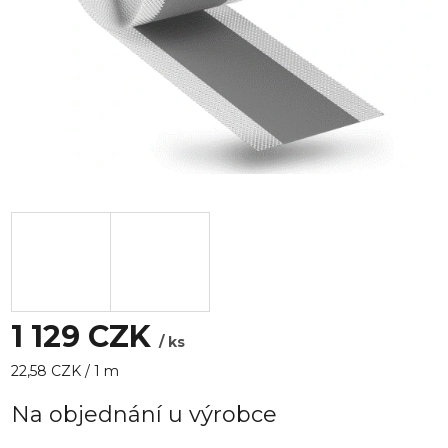
1 129 CZK
/ ks
Měrná
22,58 CZK / 1 m
cena:
Na objednání u výrobce