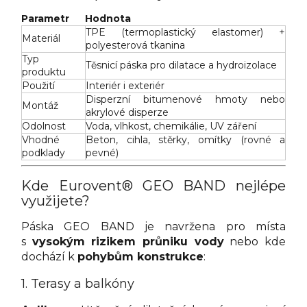
Parametr
Hodnota
TPE (termoplastický elastomer) +
Materiál
polyesterová tkanina
Typ
Těsnicí páska pro dilatace a hydroizolace
produktu
Použití
Interiér i exteriér
Disperzní bitumenové hmoty nebo
Montáž
akrylové disperze
Odolnost
Voda, vlhkost, chemikálie, UV záření
Vhodné
Beton, cihla, stěrky, omítky (rovné a
podklady
pevné)
Kde Eurovent® GEO BAND nejlépe
využijete?
Páska GEO BAND je navržena pro místa
s
vysokým rizikem průniku vody
nebo kde
dochází k
pohybům konstrukce
:
1. Terasy a balkóny