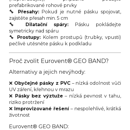
prefabrikované rohové prvky
🔧 Přesahy:
Pokud je nutné pásku spojovat,
zajistěte přesah min. 5 cm
🔧 Dilatační spáry:
Pásku pokládejte
symetricky nad spáru
🔧 Prostupy:
Kolem prostupů (trubky, vpusti)
pečlivě utěsněte pásku k podkladu
Proč zvolit Eurovent® GEO BAND?
Alternativy a jejich nevýhody:
❌
Obyčejné pásky z PVC
– nízká odolnost vůči
UV záření, křehnou v mrazu
❌
Pásky bez výztuže
– nízká pevnost v tahu,
riziko protržení
❌
Improvizované řešení
– nespolehlivé, krátká
životnost
Eurovent® GEO BAND: