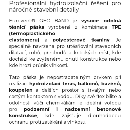
Profesionální hydroizolační řešení pro
náročné stavební detaily
Eurovent® GEO BAND je
vysoce odolná
těsnicí páska
vyrobená z kombinace
TPE
(termoplastického
elastomeru)
a
polyesterové tkaniny
. Je
speciálně navržena pro utěsňování stavebních
dilatací, rohů, přechodů a kritických míst, kde
dochází ke zvýšenému pnutí konstrukce nebo
kde hrozí průnik vlhkosti.
Tato páska je nepostradatelným prvkem při
realizaci
hydroizolací teras, balkonů, bazénů,
koupelen
a dalších prostor s trvalým nebo
častým kontaktem s vodou. Díky své flexibilitě a
odolnosti vůči chemikáliám je ideální volbou
pro
podzemní i nadzemní betonové
konstrukce
, kde zajišťuje dlouhodobou
ochranu proti zatékání a vlhkosti.