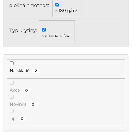
k
plošná hmotnost
t
180 g/m²
ů
Typ krytiny
pálená taška
Na skladě
2
Akce
0
Novinka
0
Tip
0