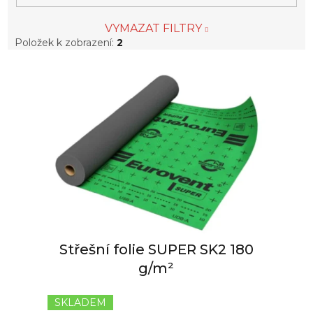
VYMAZAT FILTRY
Položek k zobrazení:
2
V
ý
p
i
s
p
r
o
d
u
k
t
Střešní folie SUPER SK2 180
ů
g/m²
SKLADEM