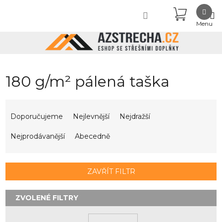
Přejít
NÁKUPN
na
obsah
KOŠÍK
180 g/m² pálená taška
Ř
a
Doporučujeme
Nejlevnější
Nejdražší
z
e
Nejprodávanější
Abecedně
n
í
p
ZAVŘÍT FILTR
r
o
d
u