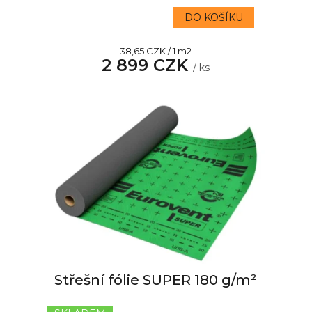
DO KOŠÍKU
Měrná
38,65 CZK / 1 m2
2 899 CZK
cena:
/ ks
Střešní fólie SUPER 180 g/m²