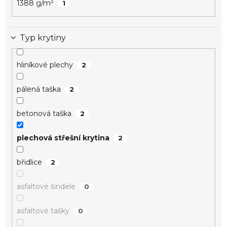
1388 g/m²
1
Typ krytiny
hliníkové plechy
2
pálená taška
2
betonová taška
2
plechová střešní krytina
2
břidlice
2
asfaltové šindele
0
asfaltové tašky
0