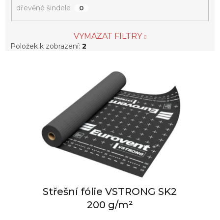
dřevěné šindele
0
VYMAZAT FILTRY
Položek k zobrazení:
2
V
ý
p
i
s
p
r
o
d
u
k
t
Střešní fólie VSTRONG SK2
ů
200 g/m²