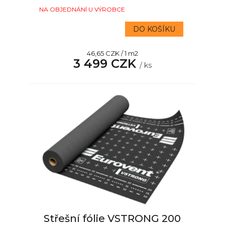
NA OBJEDNÁNÍ U VÝROBCE
DO KOŠÍKU
Měrná
46,65 CZK / 1 m2
3 499 CZK
cena:
/ ks
Střešní fólie VSTRONG 200