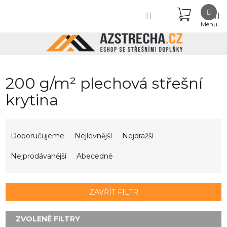
Přejít
NÁKUPN
na
obsah
KOŠÍK
200 g/m² plechová střešní
krytina
Ř
a
Doporučujeme
Nejlevnější
Nejdražší
z
e
Nejprodávanější
Abecedně
n
í
p
ZAVŘÍT FILTR
r
o
d