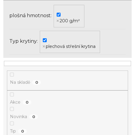
u
k
plošná hmotnost
t
200 g/m²
ů
Typ krytiny
plechová střešní krytina
Na skladě
0
Akce
0
Novinka
0
Tip
0