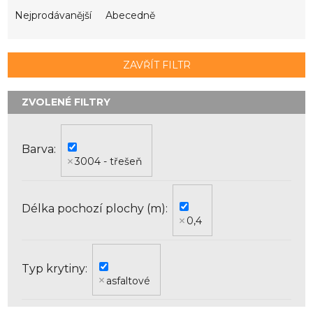
z
e
Nejprodávanější
Abecedně
n
í
p
ZAVŘÍT FILTR
r
o
d
u
k
Barva
t
3004 - třešeň
ů
Délka pochozí plochy (m)
0,4
Typ krytiny
asfaltové