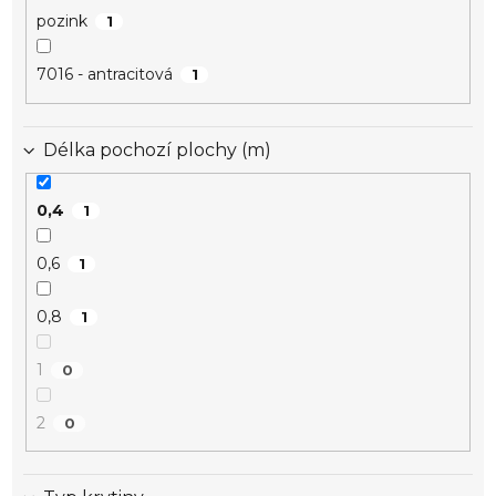
pozink
1
7016 - antracitová
1
Délka pochozí plochy (m)
0,4
1
0,6
1
0,8
1
1
0
2
0