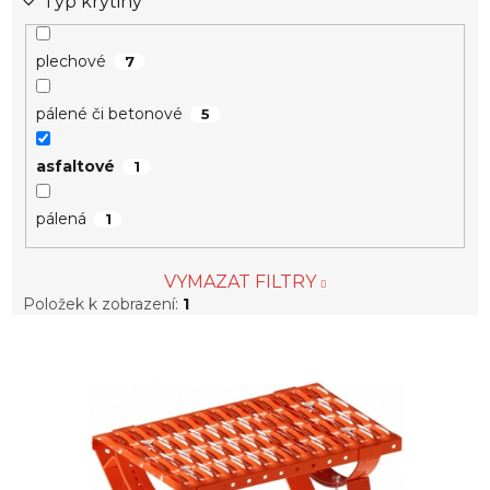
Typ krytiny
plechové
7
pálené či betonové
5
asfaltové
1
pálená
1
VYMAZAT FILTRY
Položek k zobrazení:
1
V
ý
p
i
s
p