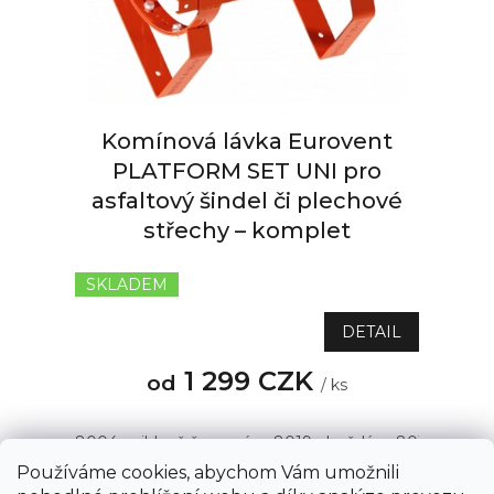
r
o
d
u
k
t
Komínová lávka Eurovent
ů
PLATFORM SET UNI pro
asfaltový šindel či plechové
střechy – komplet
SKLADEM
Průměrné
hodnocení
produktu
DETAIL
je
5,0
1 299 CZK
od
/ ks
z
5
hvězdiček.
8004 - cihlově červená
8019 - hnědá
8015 - kašta
Používáme cookies, abychom Vám umožnili