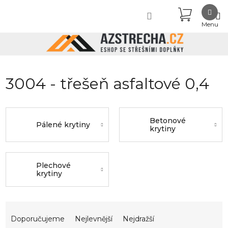
Přejít
NÁKUPN
na
obsah
KOŠÍK
3004 - třešeň asfaltové 0,4
Betonové
Pálené krytiny
krytiny
Plechové
krytiny
Ř
a
Doporučujeme
Nejlevnější
Nejdražší