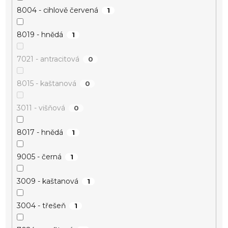
8004 - cihlově červená
1
8019 - hnědá
1
7021 - antracitová
0
8015 - kaštanová
0
3011 - višňová
0
8017 - hnědá
1
9005 - černá
1
3009 - kaštanová
1
3004 - třešeň
1