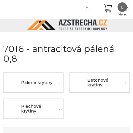
Přejít
NÁKUPN
na
obsah
KOŠÍK
7016 - antracitová pálená
0,8
Betonové
Pálené krytiny
krytiny
Plechové
krytiny
Ř