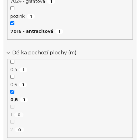
7024 - grafitová
1
pozink
1
7016 - antracitová
1
Délka pochozí plochy (m)
0,4
1
0,6
1
0,8
1
1
0
2
0