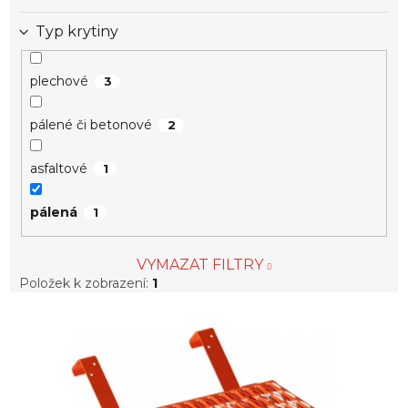
Typ krytiny
plechové
3
pálené či betonové
2
asfaltové
1
pálená
1
VYMAZAT FILTRY
Položek k zobrazení:
1
V
ý
p
i
s