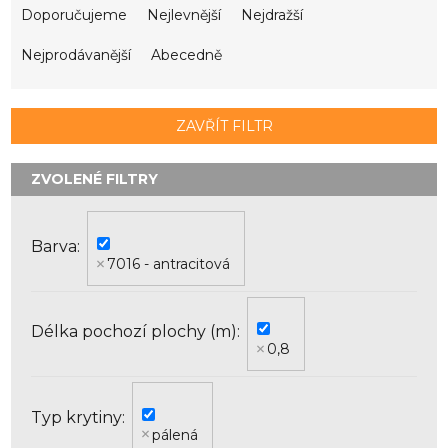
a
Doporučujeme
Nejlevnější
Nejdražší
z
e
Nejprodávanější
Abecedně
n
í
p
ZAVŘÍT FILTR
r
o
d
u
k
Barva
t
7016 - antracitová
ů
Délka pochozí plochy (m)
0,8
Typ krytiny
pálená