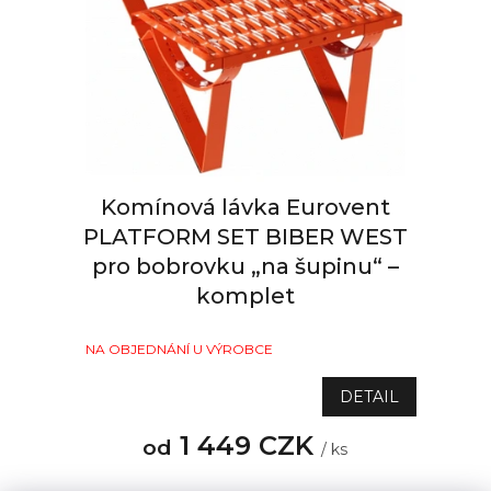
p
r
o
d
u
k
t
ů
Komínová lávka Eurovent
PLATFORM SET BIBER WEST
pro bobrovku „na šupinu“ –
komplet
NA OBJEDNÁNÍ U VÝROBCE
DETAIL
1 449 CZK
od
/ ks