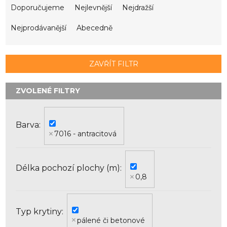
a
Doporučujeme
Nejlevnější
Nejdražší
z
e
Nejprodávanější
Abecedně
n
í
p
ZAVŘÍT FILTR
r
o
d
u
k
Barva
t
7016 - antracitová
ů
Délka pochozí plochy (m)
0,8
Typ krytiny
pálené či betonové