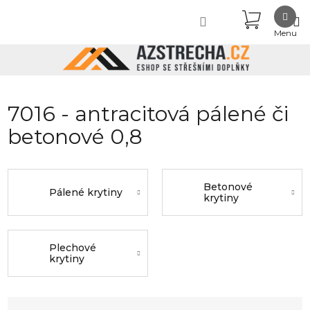
Přejít
NÁKUPN
na
obsah
KOŠÍK
7016 - antracitová pálené či
betonové 0,8
Betonové
Pálené krytiny
krytiny
Plechové
krytiny
Ř