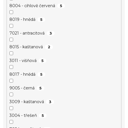
8004 - cihlově červená
5
8019 - hnědá
5
7021 - antracitová
3
8015 - kaštanová
2
3011 - višňová
5
8017 - hnědá
5
9005 - černá
5
3009 - kaštanová
3
3004 - třešeň
5