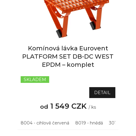
p
r
o
d
u
k
t
Komínová lávka Eurovent
ů
PLATFORM SET DB-DC WEST
EPDM – komplet
SKLADEM
Průměrné
hodnocení
produktu
DETAIL
je
5,0
1 549 CZK
od
/ ks
z
5
hvězdiček.
8004 - cihlově červená
8019 - hnědá
3011 - višňov