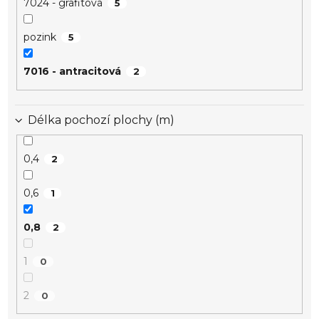
7024 - grafitová
5
pozink
5
7016 - antracitová
2
Délka pochozí plochy (m)
0,4
2
0,6
1
0,8
2
1
0
2
0