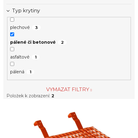
Typ krytiny
plechové
3
pálené či betonové
2
asfaltové
1
pálená
1
VYMAZAT FILTRY
Položek k zobrazení:
2
V
ý
p
i
s