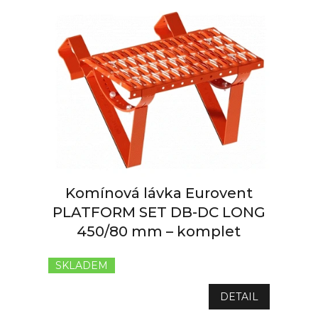
Komínová lávka Eurovent
PLATFORM SET DB-DC LONG
450/80 mm – komplet
SKLADEM
Průměrné
hodnocení
produktu
DETAIL
je