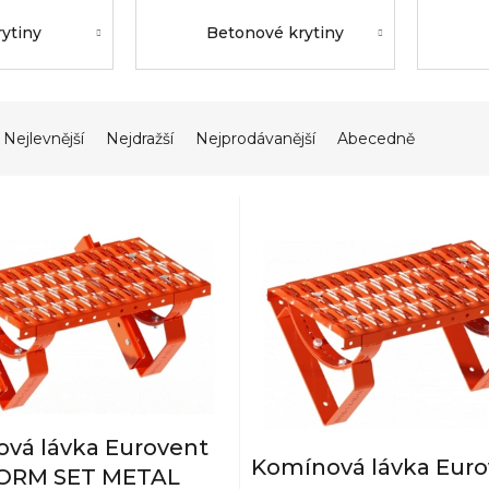
rytiny
Betonové krytiny
Nejlevnější
Nejdražší
Nejprodávanější
Abecedně
vá lávka Eurovent
Komínová lávka Eur
ORM SET METAL