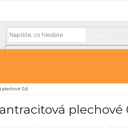
Hodnocení obchodu
Objednávka, platba a doprava
Moj
HLEDAT
NÁKUPNÍ
řechu
Střešní pásky a těsnící materiál
KOŠÍK
á plechové 0,6
 antracitová plechové 