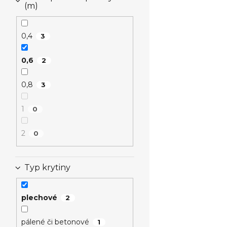
(m)
0,4
3
0,6
2
0,8
3
1
0
2
0
Typ krytiny
plechové
2
pálené či betonové
1