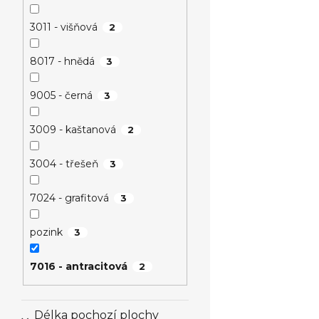
3011 - višňová
2
8017 - hnědá
3
9005 - černá
3
3009 - kaštanová
2
3004 - třešeň
3
7024 - grafitová
3
pozink
3
7016 - antracitová
2
Délka pochozí plochy