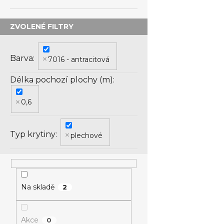
Barva
7016 - antracitová
Délka pochozí plochy (m)
0,6
Typ krytiny
plechové
Na skladě
2
Akce
0