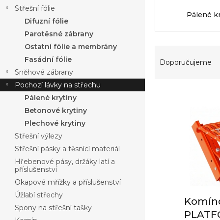
a
Střešní fólie
n
Pálené k
Difuzní fólie
n
í
Parotěsné zábrany
p
Ostatní fólie a membrány
Ř
a
Fasádní fólie
a
Doporučujeme
n
z
Sněhové zábrany
e
e
Pochozí lávky na střechu
l
V
n
Pálené krytiny
ý
í
Betonové krytiny
p
p
Plechové krytiny
i
r
s
o
Střešní výlezy
p
d
Střešní pásky a těsnící materiál
r
u
Hřebenové pásy, držáky latí a
o
k
příslušenství
d
t
Okapové mřížky a příslušenství
u
ů
Úžlabí střechy
k
Komíno
Spony na střešní tašky
t
PLATF