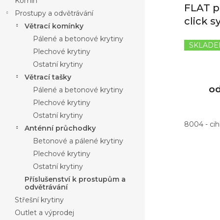
Komín
ů
FLAT p
Prostupy a odvětrávání
click 
Větrací komínky
Pálené a betonové krytiny
SKLAD
Plechové krytiny
Ostatní krytiny
Větrací tašky
o
Pálené a betonové krytiny
Plechové krytiny
Ostatní krytiny
8004 - ci
Anténní průchodky
Betonové a pálené krytiny
Plechové krytiny
Ostatní krytiny
Příslušenství k prostupům a
odvětrávání
Střešní krytiny
Outlet a výprodej