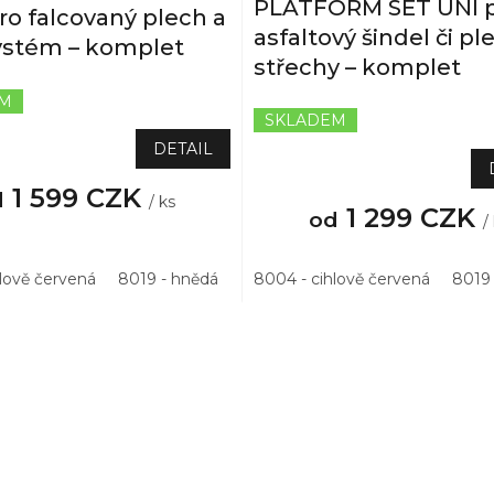
PLATFORM SET UNI 
ro falcovaný plech a
asfaltový šindel či p
systém – komplet
střechy – komplet
EM
SKLADEM
Průměrné
hodnocení
DETAIL
produktu
je
1 599 CZK
d
/ ks
5,0
1 299 CZK
od
/
z
5
hvězdiček.
hlově červená
8019 - hnědá
3011 - višňová
8004 - cihlově červená
8017 - hnědá
8019
O
v
l
á
d
a
c