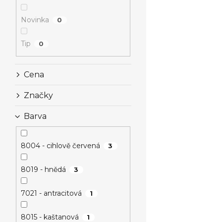
Novinka
0
Tip
0
Cena
Značky
Barva
8004 - cihlově červená
3
8019 - hnědá
3
7021 - antracitová
1
8015 - kaštanová
1