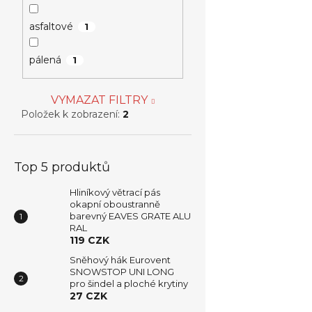
asfaltové
1
pálená
1
VYMAZAT FILTRY
Položek k zobrazení:
2
Top 5 produktů
Hliníkový větrací pás
okapní oboustranně
barevný EAVES GRATE ALU
RAL
119 CZK
Sněhový hák Eurovent
SNOWSTOP UNI LONG
pro šindel a ploché krytiny
27 CZK