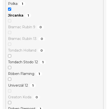
Polka
1
Jircanka
1
Bramac Rubín 9
0
Bramac Rubín 13
0
Tondach Holland
0
Tondach Stodo 12
1
Röben Flaming
1
Univerzál 12
1
Creaton Koda
0
Roben Piemont
1