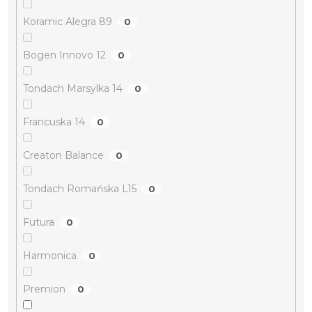
Koramic Alegra 89
0
Bogen Innovo 12
0
Tondach Marsylka 14
0
Francuska 14
0
Creaton Balance
0
Tondach Romańska L15
0
Futura
0
Harmonica
0
Premion
0