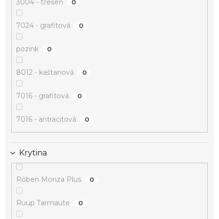
3004 - třešeň
0
7024 - grafitová
0
pozink
0
8012 - kaštanová
0
7016 - grafitová
0
7016 - antracitová
0
Krytina
Röben Monza Plus
0
Ruup Tarmaute
0