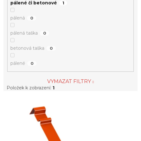
pálené či betonové
1
pálená
0
pálená taška
0
betonová taška
0
pálené
0
VYMAZAT FILTRY
Položek k zobrazení:
1
V
ý
p
i
s
p