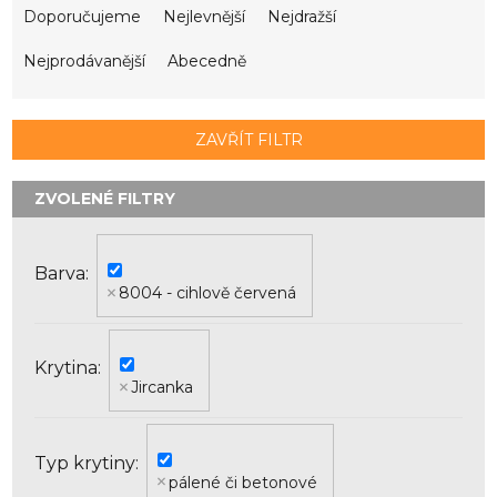
a
Doporučujeme
Nejlevnější
Nejdražší
z
e
Nejprodávanější
Abecedně
n
í
p
ZAVŘÍT FILTR
r
o
d
u
k
Barva
t
8004 - cihlově červená
ů
Krytina
Jircanka
Typ krytiny
pálené či betonové