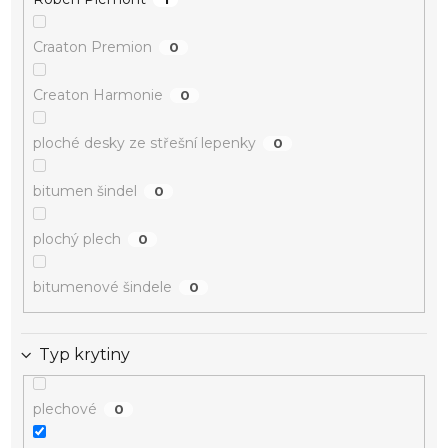
Craaton Premion
0
Creaton Harmonie
0
ploché desky ze střešní lepenky
0
bitumen šindel
0
plochý plech
0
bitumenové šindele
0
Typ krytiny
plechové
0