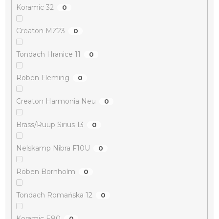
Koramic 32
0
Creaton MZ23
0
Tondach Hranice 11
0
Röben Fleming
0
Creaton Harmonia Neu
0
Brass/Ruup Sirius 13
0
Nelskamp Nibra F10U
0
Röben Bornholm
0
Tondach Romańska 12
0
Koramic E80
0