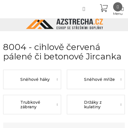
Přejít
NÁKUPN
na
obsah
KOŠÍK
8004 - cihlově červená
pálené či betonové Jircanka
Sněhové háky
Sněhové mříže
Trubkové
Držáky z
zábrany
kulatiny
Ř