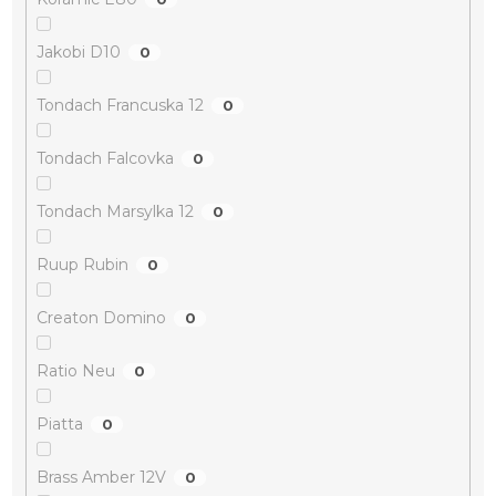
Jakobi D10
0
Tondach Francuska 12
0
Tondach Falcovka
0
Tondach Marsylka 12
0
Ruup Rubin
0
Creaton Domino
0
Ratio Neu
0
Piatta
0
Brass Amber 12V
0