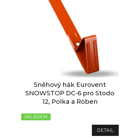
r
o
d
u
k
t
ů
Sněhový hák Eurovent
SNOWSTOP DC-6 pro Stodo
12, Polka a Röben
SKLADEM
DETAIL