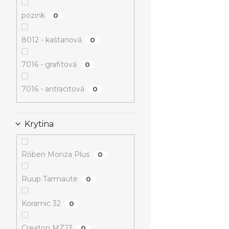
pozink
0
8012 - kaštanová
0
7016 - grafitová
0
7016 - antracitová
0
Krytina
Röben Monza Plus
0
Ruup Tarmaute
0
Koramic 32
0
Creaton MZ23
0