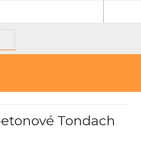
e objednávka
 betonové Tondach