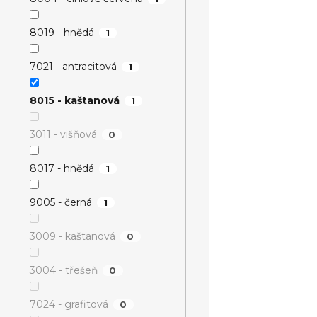
8019 - hnědá
1
7021 - antracitová
1
8015 - kaštanová
1
3011 - višňová
0
8017 - hnědá
1
9005 - černá
1
3009 - kaštanová
0
3004 - třešeň
0
7024 - grafitová
0