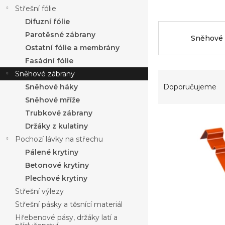
a
Střešní fólie
n
Difuzní fólie
n
í
Parotěsné zábrany
Sněhové
p
Ostatní fólie a membrány
a
Fasádní fólie
n
Ř
Sněhové zábrany
e
a
Sněhové háky
Doporučujeme
l
z
Sněhové mříže
e
Trubkové zábrany
V
n
Držáky z kulatiny
ý
í
Pochozí lávky na střechu
p
p
i
r
Pálené krytiny
s
o
Betonové krytiny
p
d
Plechové krytiny
r
u
Střešní výlezy
o
k
Střešní pásky a těsnící materiál
d
t
u
ů
Hřebenové pásy, držáky latí a