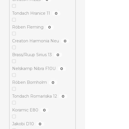
Tondach Hranice 11
0
Röben Fleming
0
Creaton Harmonia Neu
0
Brass/Ruup Sirius 13
0
Nelskamp Nibra F10U
0
Röben Bornholm
0
Tondach Romańska 12
0
Koramic E80
0
Jakobi D10
0