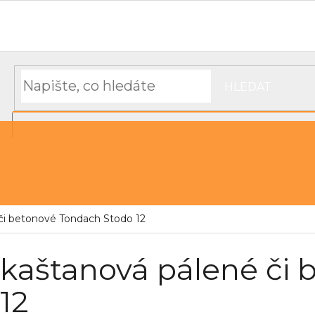
Hodnocení obchodu
Objednávka, platba a doprava
Moj
HLEDAT
NÁKUPNÍ
řechu
Střešní pásky a těsnící materiál
KOŠÍK
 či betonové Tondach Stodo 12
 kaštanová pálené či
12