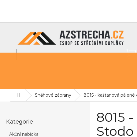
Přejít
na
O nás
info@azstrecha.cz
obsah
Střešní fólie
Sněhové zábrany
Pochozí lávky na st
Domů
Sněhové zábrany
8015 - kaštanová pálené
P
o
8015 -
Přeskočit
s
Kategorie
kategorie
t
Stodo 
r
Akční nabídka