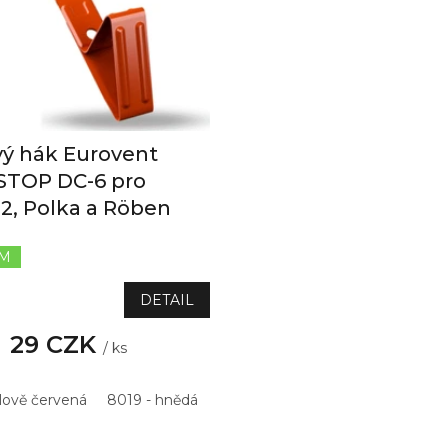
ý hák Eurovent
TOP DC-6 pro
12, Polka a Röben
EM
DETAIL
29 CZK
/ ks
hlově červená
8019 - hnědá
7021 - antracitová
8015 - kašt