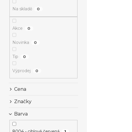
Na skladě
0
Akce
0
Novinka
0
Tip
0
Výprodej
0
Cena
Značky
Barva
8004 - cihlově červená
1