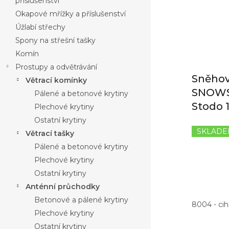
příslušenství
k
Okapové mřížky a příslušenství
t
ů
Úžlabí střechy
Spony na střešní tašky
Komín
Prostupy a odvětrávání
Sněhov
Větrací komínky
SNOWS
Pálené a betonové krytiny
Stodo 
Plechové krytiny
Ostatní krytiny
SKLAD
Větrací tašky
Pálené a betonové krytiny
Plechové krytiny
Ostatní krytiny
Anténní průchodky
Betonové a pálené krytiny
8004 - ci
Plechové krytiny
Ostatní krytiny