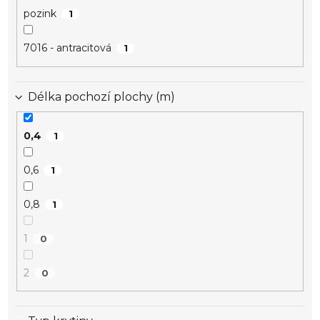
pozink
1
7016 - antracitová
1
Délka pochozí plochy (m)
0,4
1
0,6
1
0,8
1
1
0
2
0