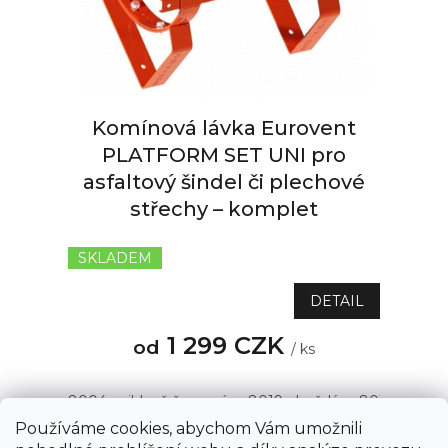
r
o
d
u
k
t
Komínová lávka Eurovent
ů
PLATFORM SET UNI pro
asfaltový šindel či plechové
střechy – komplet
SKLADEM
Průměrné
hodnocení
produktu
DETAIL
je
5,0
1 299 CZK
od
/ ks
z
5
hvězdiček.
8004 - cihlově červená
8019 - hnědá
8015 - kašta
Používáme cookies, abychom Vám umožnili