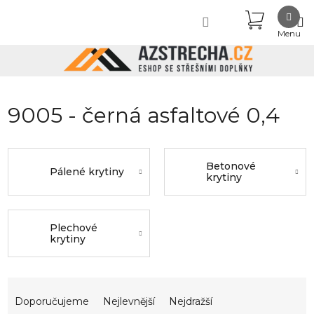
Přejít
NÁKUPN
na
obsah
KOŠÍK
9005 - černá asfaltové 0,4
Betonové
Pálené krytiny
krytiny
Plechové
krytiny
Ř
a
Doporučujeme
Nejlevnější
Nejdražší