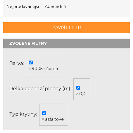
z
e
Nejprodávanější
Abecedně
n
í
p
ZAVŘÍT FILTR
r
o
d
u
k
Barva
t
9005 - černá
ů
Délka pochozí plochy (m)
0,4
Typ krytiny
asfaltové