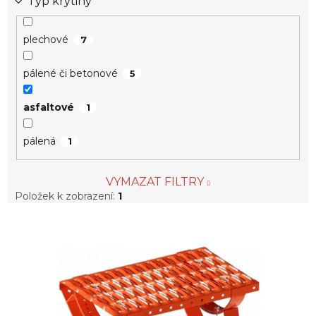
Typ krytiny
plechové
7
pálené či betonové
5
asfaltové
1
pálená
1
VYMAZAT FILTRY
Položek k zobrazení:
1
V
ý
p
i
s
p