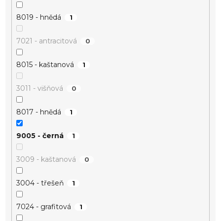
8019 - hnědá
1
7021 - antracitová
0
8015 - kaštanová
1
3011 - višňová
0
8017 - hnědá
1
9005 - černá
1
3009 - kaštanová
0
3004 - třešeň
1
7024 - grafitová
1