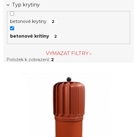
Typ krytiny
betonové krytiny
2
betonové kritiny
2
VYMAZAT FILTRY
Položek k zobrazení:
2
V
ý
p
i
s
p
r
o
d
u