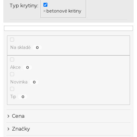
k
Typ krytiny
t
betonové kritiny
ů
Na skladě
0
Akce
0
Novinka
0
Tip
0
Cena
Značky