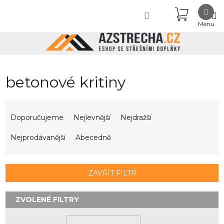
Přejít
NÁKUPN
na
obsah
KOŠÍK
betonové kritiny
Ř
a
Doporučujeme
Nejlevnější
Nejdražší
z
e
Nejprodávanější
Abecedně
n
í
p
ZAVŘÍT FILTR
r
o
d
u