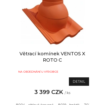
k
t
ů
Větrací komínek VENTOS X
ROTO C
NA OBJEDNÁNÍ U VÝROBCE
DETAIL
3 399 CZK
/ ks