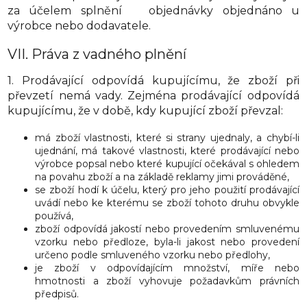
za účelem splnění objednávky objednáno u
výrobce nebo dodavatele.
VII.
Práva z vadného plnění
1. Prodávající odpovídá kupujícímu, že zboží při
převzetí nemá vady. Zejména prodávající odpovídá
kupujícímu, že v době, kdy kupující zboží převzal:
má zboží vlastnosti, které si strany ujednaly, a chybí-li
ujednání, má takové vlastnosti, které prodávající nebo
výrobce popsal nebo které kupující očekával s ohledem
na povahu zboží a na základě reklamy jimi prováděné,
se zboží hodí k účelu, který pro jeho použití prodávající
uvádí nebo ke kterému se zboží tohoto druhu obvykle
používá,
zboží odpovídá jakostí nebo provedením smluvenému
vzorku nebo předloze, byla-li jakost nebo provedení
určeno podle smluveného vzorku nebo předlohy,
je zboží v odpovídajícím množství, míře nebo
hmotnosti a
zboží vyhovuje požadavkům právních
předpisů.