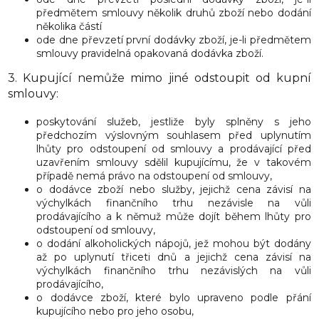
předmětem smlouvy několik druhů zboží nebo dodání
několika částí
ode dne převzetí první dodávky zboží, je-li předmětem
smlouvy pravidelná opakovaná dodávka zboží.
3. Kupující nemůže mimo jiné odstoupit od kupní
smlouvy:
poskytování služeb, jestliže byly splněny s jeho
předchozím výslovným souhlasem před uplynutím
lhůty pro odstoupení od smlouvy a prodávající před
uzavřením smlouvy sdělil kupujícímu, že v takovém
případě nemá právo na odstoupení od smlouvy,
o dodávce zboží nebo služby, jejichž cena závisí na
výchylkách finančního trhu nezávisle na vůli
prodávajícího a k němuž může dojít během lhůty pro
odstoupení od smlouvy,
o dodání alkoholických nápojů, jež mohou být dodány
až po uplynutí třiceti dnů a jejichž cena závisí na
výchylkách finančního trhu nezávislých na vůli
prodávajícího,
o dodávce zboží, které bylo upraveno podle přání
kupujícího nebo pro jeho osobu,