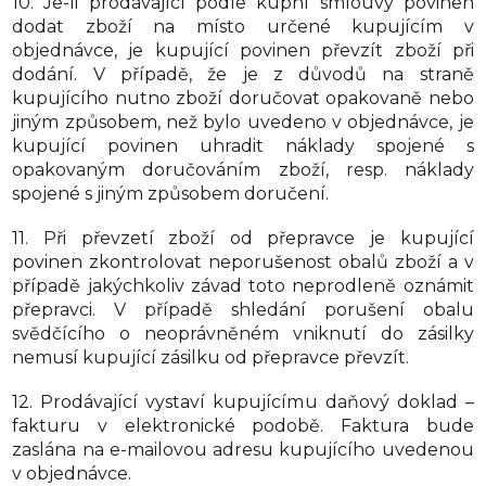
10. Je-li prodávající podle kupní smlouvy povinen
dodat zboží na místo určené kupujícím v
objednávce, je kupující povinen převzít zboží při
dodání. V případě, že je z důvodů na straně
kupujícího nutno zboží doručovat opakovaně nebo
jiným způsobem, než bylo uvedeno v objednávce, je
kupující povinen uhradit náklady spojené s
opakovaným doručováním zboží, resp. náklady
spojené s jiným způsobem doručení.
11. Při převzetí zboží od přepravce je kupující
povinen zkontrolovat neporušenost obalů zboží a v
případě jakýchkoliv závad toto neprodleně oznámit
přepravci. V případě shledání porušení obalu
svědčícího o neoprávněném vniknutí do zásilky
nemusí kupující zásilku od přepravce převzít.
12. Prodávající vystaví kupujícímu daňový doklad –
fakturu v elektronické podobě. Faktura bude
zaslána na e-mailovou adresu kupujícího uvedenou
v objednávce.