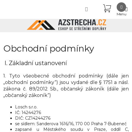
Přejít
NÁKUPN
na
obsah
KOŠÍK
Obchodní podmínky
I. Základní ustanovení
1. Tyto všeobecné obchodní podmínky (dále jen
„obchodní podmínky“) jsou vydané dle § 1751 a násl.
zákona č. 89/2012 Sb., občanský zákoník (dále jen
„občanský zákoník“)
Losch s.r.o.
IČ: 14244276
DIČ: CZ14244276
se sídlem: Sanderova 1616/16, 170 00 Praha 7-Bubeneč
zapsané
u Městského soudu v
Praze
, oddíl C,