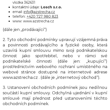
vložka
362631
kontaktní údaje:
Losch s.r.o.
email:
info@azstrecha.cz
telefon:
+420 727 980 823
www: www.azstrecha.cz
(dále jen „prodávající“)
2. Tyto obchodní podmínky upravují vzájemná práva
a povinnosti prodávajícího a fyzické osoby, která
uzavírá kupní smlouvu mimo svoji podnikatelskou
činnost jako spotřebitel, nebo v rámci své
podnikatelské činnosti (dále jen: „kupující“)
prostřednictvím webového rozhraní umístěného na
webové stránce dostupné na internetové adrese
www.azstrecha.cz . (dále je „internetový obchod“).
3. Ustanovení obchodních podmínek jsou nedílnou
součástí kupní smlouvy. Odchylná ujednání v kupní
smlouvě mají přednost před ustanoveními těchto
obchodních podmínek.