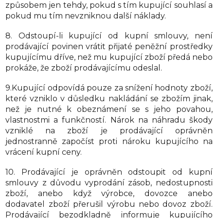
způsobem jen tehdy, pokud s tím kupující souhlasí a
pokud mu tím nevzniknou další náklady.
8. Odstoupí-li kupující od kupní smlouvy, není
prodávající povinen vrátit přijaté peněžní prostředky
kupujícímu dříve, než mu kupující zboží předá nebo
prokáže, že zboží prodávajícímu odeslal.
9.Kupující odpovídá pouze za snížení hodnoty zboží,
které vzniklo v důsledku nakládání se zbožím jinak,
než je nutné k obeznámení se s jeho povahou,
vlastnostmi a funkčností. Nárok na náhradu škody
vzniklé na zboží je prodávající oprávněn
jednostranně započíst proti nároku kupujícího na
vrácení kupní ceny.
10. Prodávající je oprávněn odstoupit od kupní
smlouvy z důvodu vyprodání zásob, nedostupnosti
zboží, anebo když výrobce, dovozce anebo
dodavatel zboží přerušil výrobu nebo dovoz zboží.
Prodávající bezodkladně informuje kupujícího