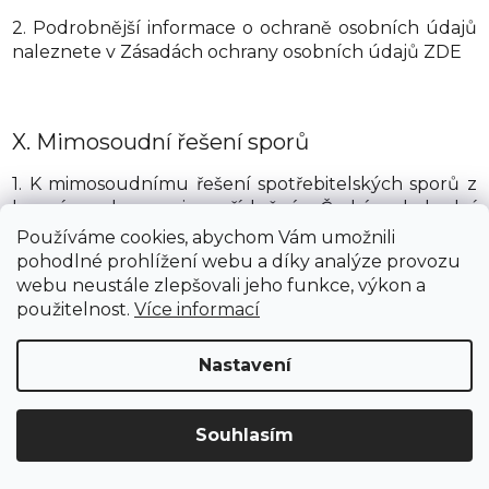
2. Podrobnější informace o ochraně osobních údajů
naleznete v Zásadách ochrany osobních údajů ZDE
X.
Mimosoudní řešení sporů
1. K mimosoudnímu řešení spotřebitelských sporů z
kupní smlouvy je příslušná Česká obchodní
inspekce, se sídlem Štěpánská 567/15, 120 00 Praha 2,
Používáme cookies, abychom Vám umožnili
IČ: 000 20 869, internetová adresa:
pohodlné prohlížení webu a díky analýze provozu
https://adr.coi.cz/cs.
webu neustále zlepšovali jeho funkce, výkon a
použitelnost.
Více informací
2. Evropské spotřebitelské centrum Česká republika,
se sídlem Štěpánská 567/15, 120 00 Praha 2,
Nastavení
internetová adresa:
http://www.evropskyspotrebitel.cz je kontaktním
místem podle Nařízení Evropského parlamentu a
Souhlasím
Rady (EU) č. 524/2013 ze dne 21. května 2013 o řešení
spotřebitelských sporů on-line a o změně nařízení