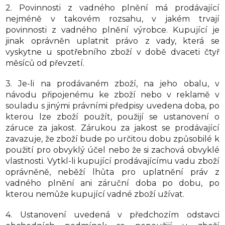
2. Povinnosti z vadného plnění má prodávající
nejméně v takovém rozsahu, v jakém trvají
povinnosti z vadného plnění výrobce. Kupující je
jinak oprávněn uplatnit právo z vady, která se
vyskytne u spotřebního zboží v době dvaceti čtyř
měsíců od převzetí.
3. Je-li na prodávaném zboží, na jeho obalu, v
návodu připojenému ke zboží nebo v reklamě v
souladu s jinými právními předpisy uvedena doba, po
kterou lze zboží použít, použijí se ustanovení o
záruce za jakost. Zárukou za jakost se prodávající
zavazuje, že zboží bude po určitou dobu způsobilé k
použití pro obvyklý účel nebo že si zachová obvyklé
vlastnosti. Vytkl-li kupující prodávajícímu vadu zboží
oprávněně, neběží lhůta pro uplatnění práv z
vadného plnění ani záruční doba po dobu, po
kterou nemůže kupující vadné zboží užívat.
4. Ustanovení uvedená v předchozím odstavci