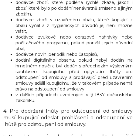
dodávce zboží, které podléhá rychlé zkáze, jakož i
zboží, které bylo po dodání nenávratně smíseno s jiným
zbožím,
dodávce zboží v uzavřeném obalu, které kupující z
obalu vyňal a z hygienických důvodů jej není možné
vrátit,
dodávce zvukové nebo obrazové nahrávky nebo
počítačového programu, pokud porušil jejich původní
obal,
dodávce novin, periodik nebo časopisů,
dodání digitálního obsahu, pokud nebyl dodán na
hmotném nosiči a byl dodán s předchozím výslovným
souhlasem kupujícího před uplynutím lhůty pro
odstoupení od smlouvy a prodávající před uzavřením
smlouvy sdělil kupujícímu, že v takovém případě nemá
právo na odstoupení od smlouvy,
v dalších případech uvedených v § 1837 občanského
zákoníku.
4. Pro dodržení lhůty pro odstoupení od smlouvy
musí kupující odeslat prohlášení o odstoupení ve
lhůtě pro odstoupení od smlouvy.