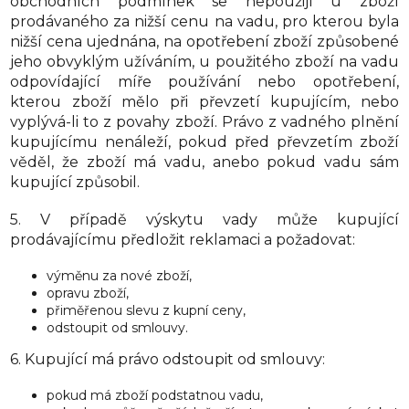
obchodních podmínek se nepoužijí u zboží
prodávaného za nižší cenu na vadu, pro kterou byla
nižší cena ujednána, na opotřebení zboží způsobené
jeho obvyklým užíváním, u použitého zboží na vadu
odpovídající míře používání nebo opotřebení,
kterou zboží mělo při převzetí kupujícím, nebo
vyplývá-li to z povahy zboží. Právo z vadného plnění
kupujícímu nenáleží, pokud před převzetím zboží
věděl, že zboží má vadu, anebo pokud vadu sám
kupující způsobil.
5. V případě výskytu vady může kupující
prodávajícímu předložit reklamaci a požadovat:
výměnu za nové zboží,
opravu zboží,
přiměřenou slevu z kupní ceny,
odstoupit od smlouvy.
6. Kupující má právo odstoupit od smlouvy:
pokud má zboží podstatnou vadu,