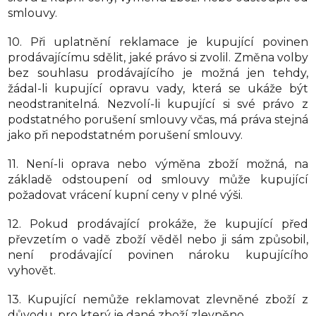
smlouvy.
10. Při uplatnění reklamace je kupující povinen
prodávajícímu sdělit, jaké právo si zvolil. Změna volby
bez souhlasu prodávajícího je možná jen tehdy,
žádal-li kupující opravu vady, která se ukáže být
neodstranitelná. Nezvolí-li kupující si své právo z
podstatného porušení smlouvy včas, má práva stejná
jako při nepodstatném porušení smlouvy.
11. Není-li oprava nebo výměna zboží možná, na
základě odstoupení od smlouvy může kupující
požadovat vrácení kupní ceny v plné výši.
12. Pokud prodávající prokáže, že kupující před
převzetím o vadě zboží věděl nebo ji sám způsobil,
není prodávající povinen nároku kupujícího
vyhovět.
13. Kupující nemůže reklamovat zlevněné zboží z
důvodu, pro který je dané zboží zlevněno.