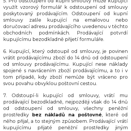
5. Pro odstoupení od kupní smlouvy může kupující
využít vzorový formulář k odstoupení od smlouvy
poskytovaný prodávajícím. Odstoupení od kupní
smlouvy zašle kupující na emailovou nebo
doručovací adresu prodávajícího uvedenou v těchto
obchodních podmínkách. Prodávající potvrdí
kupujícímu bezodkladně přijetí formuláře.
6. Kupující, který odstoupil od smlouvy, je povinen
vrátit prodávajícímu zboží do 14 dnů od odstoupení
od smlouvy prodávajícímu. Kupující nese náklady
spojené s navrácením zboží prodávajícímu, a to i v
tom případě, kdy zboží nemůže být vráceno pro
svou povahu obvyklou poštovní cestou.
7. Odstoupí-li kupující od smlouvy, vrátí mu
prodávající bezodkladně, nejpozději však do 14 dnů
od odstoupení od smlouvy, všechny peněžní
prostředky
bez nákladů na poštovné
, které od
něho přijal, a to stejným způsobem. Prodávající vrátí
kupujícímu přijaté peněžní prostředky jiným