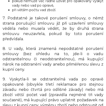
pokud nemůže věc řádně užívat pro opakovaný výskyt
vady nebo vad po opravě,
při větším počtu vad zboží.
7. Podstatné je takové porušení smlouvy, o němž
strana porušující smlouvu již při uzavření smlouvy
věděla nebo musela vědět, že by druhá strana
smlouvu neuzavřela, pokud by toto porušení
předvídala.
8. U vady, která znamená nepodstatné porušení
smlouvy (bez ohledu na to, jde-li o vadu
odstranitelnou či neodstranitelnou), má kupující
nárok na odstranění vady anebo přiměřenou slevu z
kupní ceny.
9. Vyskytla-li se odstranitelná vada po opravě
opakovaně (obvykle třetí reklamace pro stejnou
závadu nebo čtvrtá pro odlišné závady) nebo má
zboží větší počet vad (zpravidla nejméně tři vady
současně), má kupující právo uplatnit požadavek na
slevu z kupní ceny, výměnu zboží nebo odstoupit od