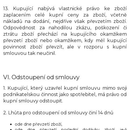
13. Kupující nabývá vlastnické právo ke zboží
zaplacením celé kupní ceny za zboží, včetně
nákladů na dodání, nejdříve však převzetím zboží.
Odpovědnost za nahodilou zkázu, poškození či
ztrátu zboží přechází na kupujícího okamžikem
převzetí zboží nebo okamžikem, kdy měl kupující
povinnost zboží převzít, ale v rozporu s kupní
smlouvou tak neučinil.
VI.
Odstoupení od smlouvy
1. Kupující, který uzavřel kupní smlouvu mimo svoji
podnikatelskou činnost jako spotřebitel, má právo od
kupní smlouvy odstoupit.
2. Lhůta pro odstoupení od smlouvy činí 14 dnů
ode dne převzetí zboží,
ode dne převzetí poslední dodávky zboží, je-li