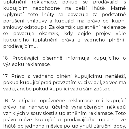
uplatnění reklamace, pokud se prodávající s
kupujícím nedohodne na delší lhůtě. Marné
uplynutí této lhůty se považuje za podstatné
porušení smlouvy a kupující má právo od kupní
smlouvy odstoupit. Za okamžik uplatnění reklamace
se považuje okamžik, kdy dojde projev vůle
kupujícího (uplatnění práva z vadného plnění)
prodávajícímu.
16. Prodávající písemně informuje kupujícího o
výsledku reklamace.
17. Právo z vadného plnění kupujícímu nenáleží,
pokud kupující před převzetím věci věděl, že věc má
vadu, anebo pokud kupující vadu sám způsobil.
18. V případě oprávněné reklamace má kupující
právo na náhradu účelně vynaložených nákladů
vzniklých v souvislosti s uplatněním reklamace. Toto
právo může kupující u prodávajícího uplatnit ve
lhůtě do jednoho měsíce po uplynutí záruční doby,