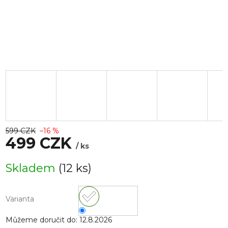
–16 %
599 CZK
–16 %
499 CZK
/ ks
Měrná
Skladem
(12 ks)
cena:
Varianta
Můžeme doručit do:
12.8.2026