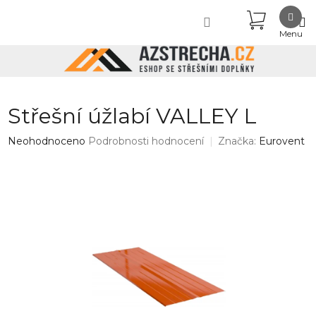
Přejít
NÁKUPN
na
obsah
KOŠÍK
Střešní úžlabí VALLEY L
Průměrné
Neohodnoceno
Podrobnosti hodnocení
Značka:
Eurovent
hodnocení
produktu
je
0,0
z
5
hvězdiček.