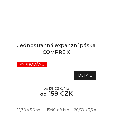
Jednostranná expanzní páska
COMPRE X
VYPRODÁNO
DETAIL
Měrná
od 159 CZK / 1 ks
159 CZK
cena:
od
15/30 x 5,6 bm
15/40 x 8 bm
20/50 x 3,3 bm
20/5