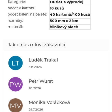
Kategorie
:
Outlet a výprodej
počet v kartonu
:
10 kusů
počet balení na paletě
:
40 kartonů/400 kusů
rozměry
:
500 mm x 2 bm
materiál
:
hliníkový plech
Luděk Trakal
LT
Hodnocení obchodu je 5 z 5 hvězdiček.
3.8.2026
Petr Wurst
PW
Hodnocení obchodu je 5 z 5 hvězdiček.
1.8.2026
Monika Voráčková
MV
Hodnocení obchodu je 5 z 5 hvězdiček.
29.7.2026