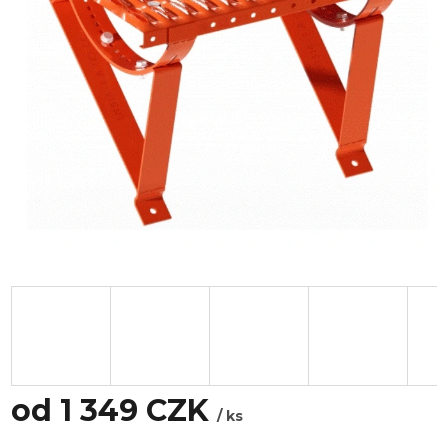
od
1 349 CZK
/ ks
Měrná