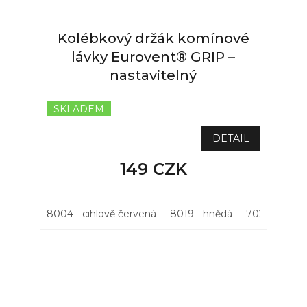
Kolébkový držák komínové
lávky Eurovent® GRIP –
nastavitelný
SKLADEM
DETAIL
149 CZK
8004 - cihlově červená
8019 - hnědá
7021 - antrac