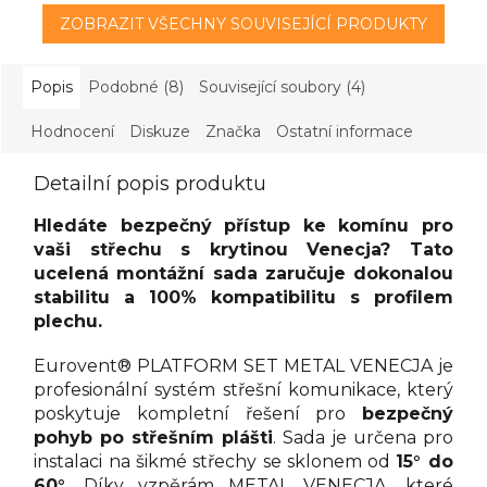
ZOBRAZIT VŠECHNY SOUVISEJÍCÍ PRODUKTY
Popis
Podobné (8)
Související soubory (4)
Hodnocení
Diskuze
Značka
Ostatní informace
Detailní popis produktu
Hledáte bezpečný přístup ke komínu pro
vaši střechu s krytinou Venecja? Tato
ucelená montážní sada zaručuje dokonalou
stabilitu a 100% kompatibilitu s profilem
plechu.
Eurovent® PLATFORM SET METAL VENECJA je
profesionální systém střešní komunikace, který
poskytuje kompletní řešení pro
bezpečný
pohyb po střešním plášti
. Sada je určena pro
instalaci na šikmé střechy se sklonem od
15° do
60°
. Díky vzpěrám METAL VENECJA, které