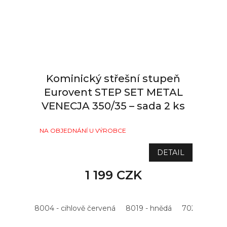
Kominický střešní stupeň
Eurovent STEP SET METAL
VENECJA 350/35 – sada 2 ks
NA OBJEDNÁNÍ U VÝROBCE
DETAIL
1 199 CZK
8004 - cihlově červená
8019 - hnědá
7021 - antrac