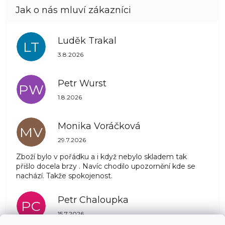
Luděk Trakal
LT
Hodnocení obchodu je 5 z 5 hvězdiček.
3.8.2026
Petr Wurst
PW
Hodnocení obchodu je 5 z 5 hvězdiček.
1.8.2026
Monika Voráčková
MV
Hodnocení obchodu je 5 z 5 hvězdiček.
29.7.2026
Zboží bylo v pořádku a i když nebylo skladem tak
přišlo docela brzy . Navíc chodilo upozornění kde se
nachází. Takže spokojenost.
Petr Chaloupka
PC
Hodnocení obchodu je 5 z 5 hvězdiček.
15.7.2026