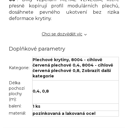
přesně kopírují profil modulárních plechů,
dosáhnete pevného ukotvení bez rizika
deformace krytiny.
Chci se dozvědět víc
Doplňkové parametry
Plechové krytiny
,
8004 - cihlově
červená plechové 0,4
,
8004 - cihlově
Kategorie
:
červená plechové 0,8
,
Zobrazit další
kategorie
Délka
pochozí
0,4
,
0,8
plochy
(m)
:
balení
:
1 ks
materiál
:
pozinkovaná a lakovaná ocel