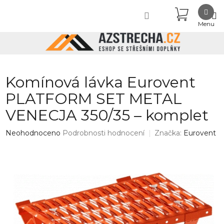
Přejít
NÁKUPN
na
obsah
KOŠÍK
Komínová lávka Eurovent
PLATFORM SET METAL
VENECJA 350/35 – komplet
Průměrné
Neohodnoceno
Podrobnosti hodnocení
Značka:
Eurovent
hodnocení
produktu
je
0,0
z
5
hvězdiček.