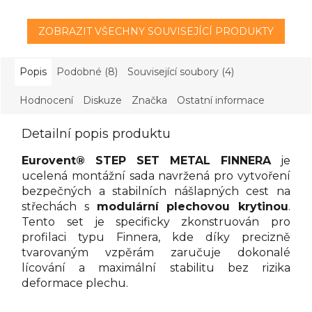
ZOBRAZIT VŠECHNY SOUVISEJÍCÍ PRODUKTY
Popis
Podobné (8)
Související soubory (4)
Hodnocení
Diskuze
Značka
Ostatní informace
Detailní popis produktu
Eurovent® STEP SET METAL FINNERA
je
ucelená montážní sada navržená pro vytvoření
bezpečných a stabilních nášlapných cest na
střechách s
modulární plechovou krytinou
.
Tento set je specificky zkonstruován pro
profilaci typu Finnera, kde díky precizně
tvarovaným vzpěrám zaručuje dokonalé
lícování a maximální stabilitu bez rizika
deformace plechu.