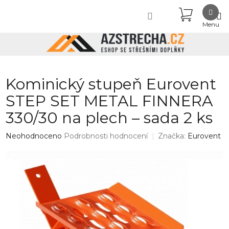
Přejít
NÁKUPN
na
obsah
KOŠÍK
Kominický stupeň Eurovent
STEP SET METAL FINNERA
330/30 na plech – sada 2 ks
Průměrné
Neohodnoceno
Podrobnosti hodnocení
Značka:
Eurovent
hodnocení
produktu
je
0,0
z
5
hvězdiček.