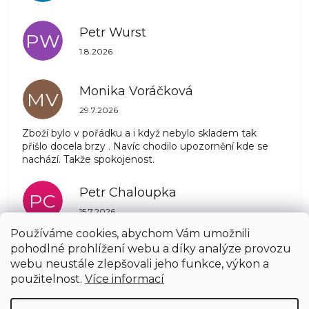
Petr Wurst
PW
Hodnocení obchodu je 5 z 5 hvězdiček.
1.8.2026
Monika Voráčková
MV
Hodnocení obchodu je 5 z 5 hvězdiček.
29.7.2026
Zboží bylo v pořádku a i když nebylo skladem tak
přišlo docela brzy . Navíc chodilo upozornění kde se
nachází. Takže spokojenost.
Petr Chaloupka
PC
Hodnocení obchodu je 5 z 5 hvězdiček.
15.7.2026
Používáme cookies, abychom Vám umožnili
pohodlné prohlížení webu a díky analýze provozu
Zobrazit další hodnocení
webu neustále zlepšovali jeho funkce, výkon a
Z
použitelnost.
Více informací
á
Copyright 2026
AZSTRECHA.CZ
. Všechna práva
p