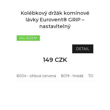
Kolébkový držák komínové
lávky Eurovent® GRIP –
nastavitelný
SKLADEM
DETAIL
149 CZK
8004 - cihlově červená
8019 - hnědá
7021 - antrac