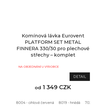
Komínová lávka Eurovent
PLATFORM SET METAL
FINNERA 330/30 pro plechové
střechy – komplet
NA OBJEDNÁNÍ U VÝROBCE
DETAIL
1 349 CZK
od
8004 - cihlově červená
8019 - hnědá
7021 - antrac