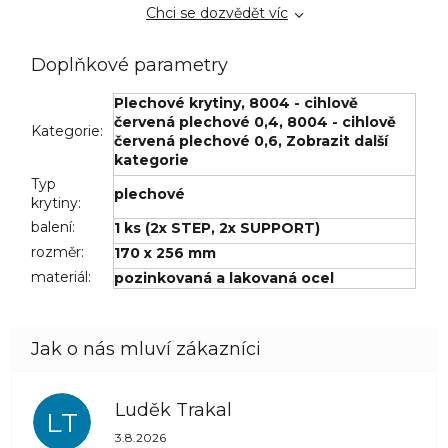
Chci se dozvědět víc
Doplňkové parametry
Plechové krytiny
,
8004 - cihlově
červená plechové 0,4
,
8004 - cihlově
Kategorie
:
červená plechové 0,6
,
Zobrazit další
kategorie
Typ
plechové
krytiny
:
balení
:
1 ks (2x STEP, 2x SUPPORT)
rozměr
:
170 x 256 mm
materiál
:
pozinkovaná a lakovaná ocel
Luděk Trakal
LT
Hodnocení obchodu je 5 z 5 hvězdiček.
3.8.2026