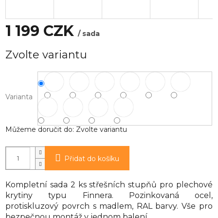
1 199 CZK
/ sada
Měrná
Zvolte variantu
cena:
Varianta
Můžeme doručit do:
Zvolte variantu
Přidat do košíku
Kompletní sada 2 ks střešních stupňů pro plechové
krytiny typu Finnera. Pozinkovaná ocel,
protiskluzový povrch s madlem, RAL barvy. Vše pro
bezpečnou montáž v jednom balení.