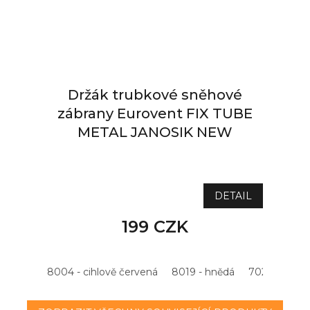
Držák trubkové sněhové
zábrany Eurovent FIX TUBE
METAL JANOSIK NEW
OBJEDNÁNO
DETAIL
199 CZK
8004 - cihlově červená
8019 - hnědá
7021 - antrac