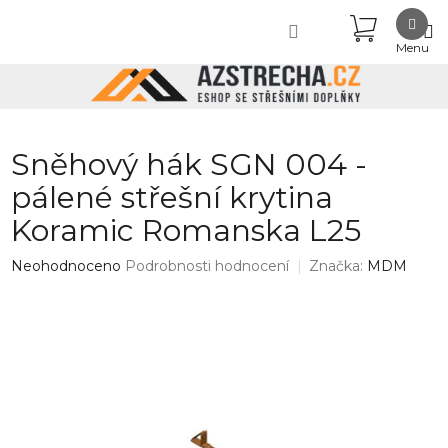
Přejít
NÁKUPN
na
obsah
KOŠÍK
Sněhový hák SGN 004 -
pálené střešní krytina
Koramic Romanska L25
Průměrné
Neohodnoceno
Podrobnosti hodnocení
Značka:
MDM
hodnocení
produktu
je
0,0
z
5
hvězdiček.