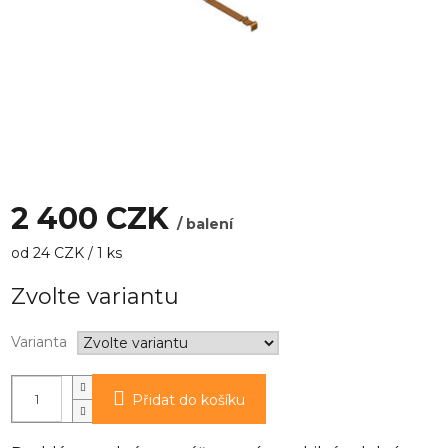
2 400 CZK
/ balení
Měrná
od 24 CZK / 1 ks
cena:
Zvolte variantu
Varianta
Přidat do košíku