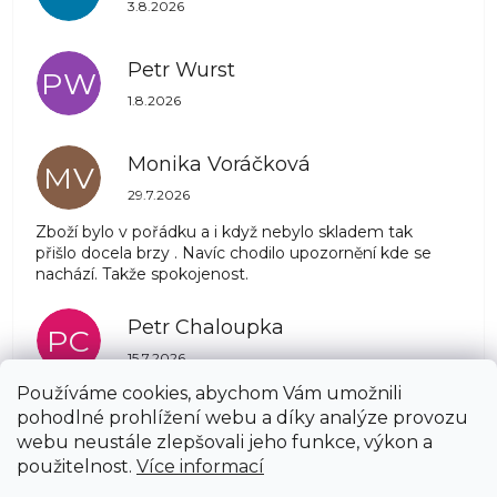
Hodnocení obchodu je 5 z 5 hvězdiček.
3.8.2026
Petr Wurst
PW
Hodnocení obchodu je 5 z 5 hvězdiček.
1.8.2026
Monika Voráčková
MV
Hodnocení obchodu je 5 z 5 hvězdiček.
29.7.2026
Zboží bylo v pořádku a i když nebylo skladem tak
přišlo docela brzy . Navíc chodilo upozornění kde se
nachází. Takže spokojenost.
Petr Chaloupka
PC
Hodnocení obchodu je 5 z 5 hvězdiček.
15.7.2026
Používáme cookies, abychom Vám umožnili
pohodlné prohlížení webu a díky analýze provozu
Zobrazit další hodnocení
webu neustále zlepšovali jeho funkce, výkon a
Z
použitelnost.
Více informací
á