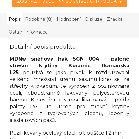
ZOBRAZIT VŠECHNY SOUVISEJÍCÍ PRODUKTY
Popis
Podobné (8)
Hodnocení
Diskuze
Značka
Ostatní informace
Detailní popis produktu
MDN® sněhový hák SGN 004 - pálené
střešní krytiny Koramic Romanska
L25
používá se jako prvek k rozdružování
velkého množství sněhu sesunujícího se ze
střechy k okapům. Je vyroben z pozinkované
oceli, oboustranně lakovaný polyesterovou
barvou. K dostání je v několika barvách podle
palety RAL. Je určen pro střešní krytiny
vyrobené z tvarovaných plechů, lepenky
a asfaltových pásů.
Pozinkovaný ocelový plech o tloušťce 1,2 mm +