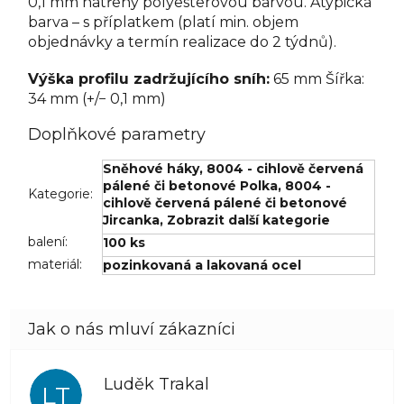
0,1 mm natřený polyesterovou barvou. Atypická
barva – s příplatkem (platí min. objem
objednávky a termín realizace do 2 týdnů).
Výška profilu zadržujícího sníh:
65 mm Šířka:
34 mm (+/− 0,1 mm)
Doplňkové parametry
Sněhové háky
,
8004 - cihlově červená
pálené či betonové Polka
,
8004 -
Kategorie
:
cihlově červená pálené či betonové
Jircanka
,
Zobrazit další kategorie
balení
:
100 ks
materiál
:
pozinkovaná a lakovaná ocel
Luděk Trakal
LT