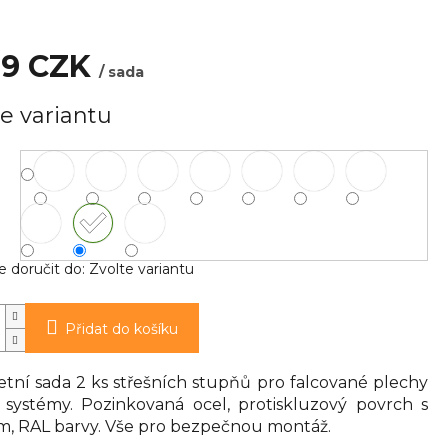
99 CZK
/ sada
e variantu
doručit do:
Zvolte variantu
Přidat do košíku
tní sada 2 ks střešních stupňů pro falcované plechy
k systémy. Pozinkovaná ocel, protiskluzový povrch s
, RAL barvy. Vše pro bezpečnou montáž.