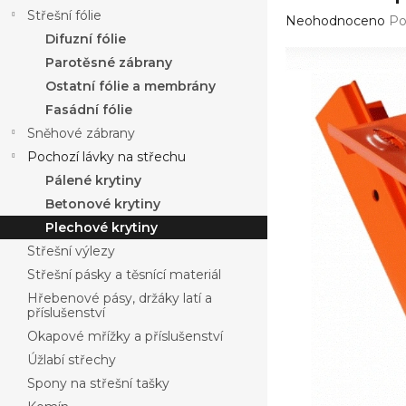
a
Střešní fólie
Průměrné
n
Neohodnoceno
Po
hodnocení
Difuzní fólie
n
produktu
í
Parotěsné zábrany
je
p
Ostatní fólie a membrány
0,0
a
z
Fasádní fólie
n
5
Sněhové zábrany
e
hvězdiček.
Pochozí lávky na střechu
l
Pálené krytiny
Betonové krytiny
Plechové krytiny
Střešní výlezy
Střešní pásky a těsnící materiál
Hřebenové pásy, držáky latí a
příslušenství
Okapové mřížky a příslušenství
Úžlabí střechy
Spony na střešní tašky