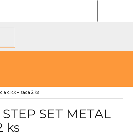
e objednávka
 click – sada 2 ks
t STEP SET METAL
2 ks