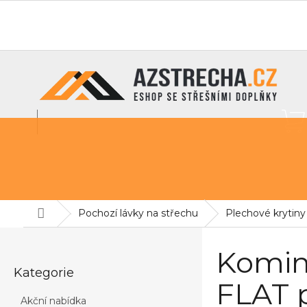
Přejít
na
O nás
info@azstrecha.cz
obsah
Střešní fólie
Sněhové zábrany
Pochozí lávky na st
Domů
Pochozí lávky na střechu
Plechové krytiny
P
o
Komin
Přeskočit
s
Kategorie
kategorie
t
FLAT p
r
Akční nabídka