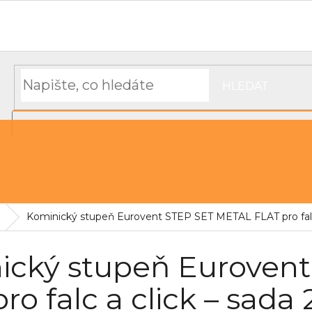
Hodnocení obchodu
Objednávka, platba a doprava
Moj
HLEDAT
NÁKUPNÍ
řechu
Střešní pásky a těsnící materiál
KOŠÍK
Kominický stupeň Eurovent STEP SET METAL FLAT pro falc a
ický stupeň Euroven
ro falc a click – sada 