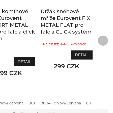
a komínové
Držák sněhové
Eurovent
mříže Eurovent FIX
ORT METAL
METAL FLAT pro
ro falc a click
falc a CLICK systém
Další
m
prod
NA OBJEDNÁNÍ U VÝROBCE
TAZ
DETAIL
DETAIL
299 CZK
299 CZK
vá
hlově červená
3011 - višňová
8017 - hnědá
8017 - hnědá
8019 - hnědá
9005 - černá
8004 - cihlově červená
9005 - černá
7021 - antracitová
3004 - třešeň
3009 - kaštanov
8019 - hnědá
7024 - grafi
8015 - kašt