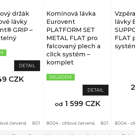
ový držák
Komínová lávka
Vzpěr
vé lávky
Eurovent
lávky 
nt® GRIP –
PLATFORM SET
SUPP
itelný
METAL FLAT pro
FLAT p
falcovaný plech a
systé
EM
click systém –
NA DO
komplet
DETAIL
SKLADEM
49 CZK
DETAIL
1 599 CZK
od
hlově červená
8019 - hnědá
8004 - cihlově červená
7021 - antracitová
8019 - hnědá
3011 - višňo
8004 - ci