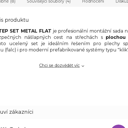
bné (8)
Související soubory (4)
Hodnocení
Disku
is produktu
TEP SET METAL FLAT
je profesionální montážní sada 
zpečných nášlapných cest na střechách s
plochou
nto ucelený set je ideálním řešením pro plechy s
u (falc) i pro moderní prefabrikované systémy typu "klik"
Chci se dozvědět víc