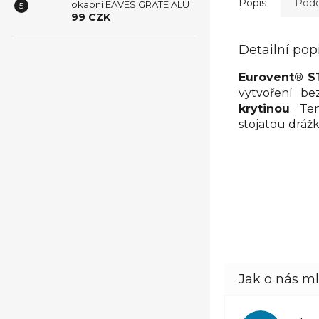
Popis
Podo
okapní EAVES GRATE ALU
99 CZK
Detailní pop
Eurovent® S
vytvoření be
krytinou
. Te
stojatou drážk