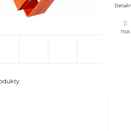
Detail
TISK
rodukty