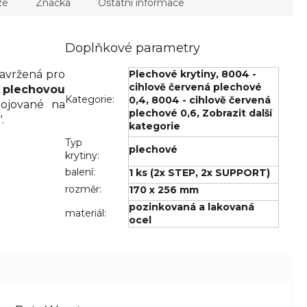
ze
Značka
Ostatní informace
Doplňkové parametry
navržená pro
Plechové krytiny
,
8004 -
cihlově červená plechové
 plechovou
Kategorie
:
0,4
,
8004 - cihlově červená
pojované na
plechové 0,6
,
Zobrazit další
.
kategorie
Typ
plechové
krytiny
:
balení
:
1 ks (2x STEP, 2x SUPPORT)
rozměr
:
170 x 256 mm
pozinkovaná a lakovaná
materiál
:
ocel