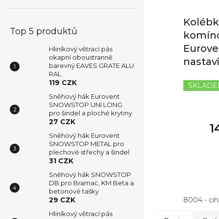
Kolébk
Top 5 produktů
komíno
Eurove
Hliníkový větrací pás
okapní oboustranně
nastav
barevný EAVES GRATE ALU
RAL
119 CZK
SKLAD
Sněhový hák Eurovent
SNOWSTOP UNI LONG
pro šindel a ploché krytiny
27 CZK
1
Sněhový hák Eurovent
SNOWSTOP METAL pro
plechové střechy a šindel
31 CZK
Sněhový hák SNOWSTOP
DB pro Bramac, KM Beta a
betonové tašky
29 CZK
8004 - ci
Hliníkový větrací pás