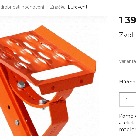
drobnosti hodnocení
Značka:
Eurovent
1 3
Měrná
Zvolt
cena:
Varianta
Můžeme 
Komple
a clic
madlem