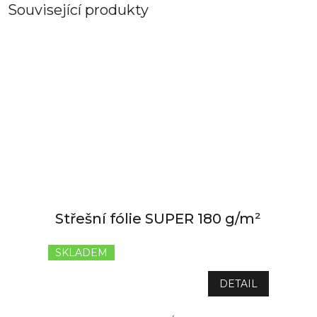
Související produkty
Střešní fólie SUPER 180 g/m²
SKLADEM
Průměrné
hodnocení
produktu
DETAIL
je
5,0