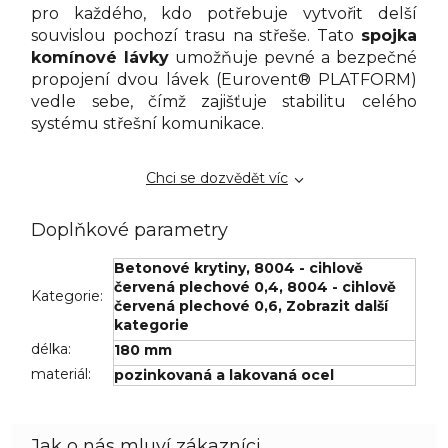
pro každého, kdo potřebuje vytvořit delší
souvislou pochozí trasu na střeše. Tato
spojka
komínové lávky
umožňuje pevné a bezpečné
propojení dvou lávek (Eurovent® PLATFORM)
vedle sebe, čímž zajišťuje stabilitu celého
systému střešní komunikace.
Chci se dozvědět víc
Doplňkové parametry
Betonové krytiny
,
8004 - cihlově
červená plechové 0,4
,
8004 - cihlově
Kategorie
:
červená plechové 0,6
,
Zobrazit další
kategorie
délka
:
180 mm
materiál
:
pozinkovaná a lakovaná ocel