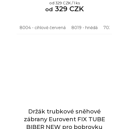
Měrná
od 329 CZK / 1 ks
z
329 CZK
cena:
od
5
hvězdiček.
8004 - cihlově červená
8019 - hnědá
7021 - antrac
Držák trubkové sněhové
zábrany Eurovent FIX TUBE
BIBER NEW pro bobrovku