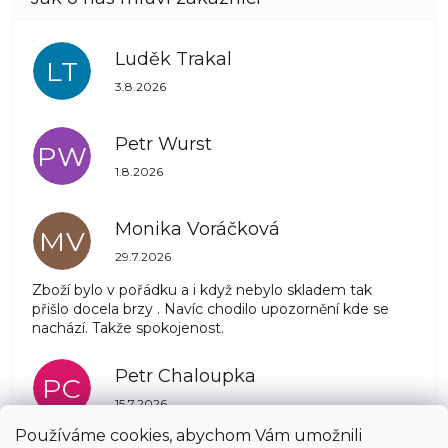
Luděk Trakal
LT
Hodnocení obchodu je 5 z 5 hvězdiček.
3.8.2026
Petr Wurst
PW
Hodnocení obchodu je 5 z 5 hvězdiček.
1.8.2026
Monika Voráčková
MV
Hodnocení obchodu je 5 z 5 hvězdiček.
29.7.2026
Zboží bylo v pořádku a i když nebylo skladem tak
přišlo docela brzy . Navíc chodilo upozornění kde se
nachází. Takže spokojenost.
Petr Chaloupka
PC
Hodnocení obchodu je 5 z 5 hvězdiček.
15.7.2026
Používáme cookies, abychom Vám umožnili