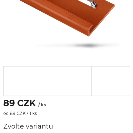
89 CZK
/ ks
Měrná
od 89 CZK / 1 ks
cena:
Zvolte variantu