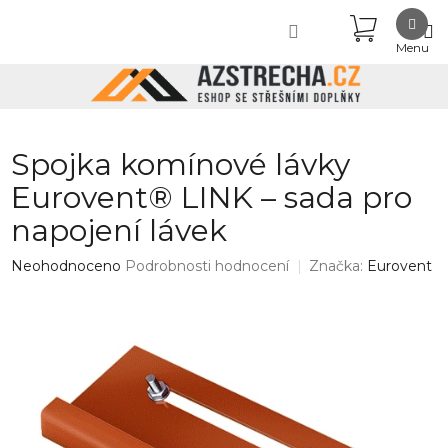
Přejít
NÁKUPN
na
obsah
KOŠÍK
Spojka komínové lávky
Eurovent® LINK – sada pro
napojení lávek
Průměrné
Neohodnoceno
Podrobnosti hodnocení
Značka:
Eurovent
hodnocení
produktu
je
0,0
z
5
hvězdiček.