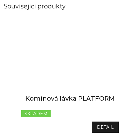
Související produkty
Komínová lávka PLATFORM
SKLADEM
Průměrné
hodnocení
produktu
DETAIL
je
5,0