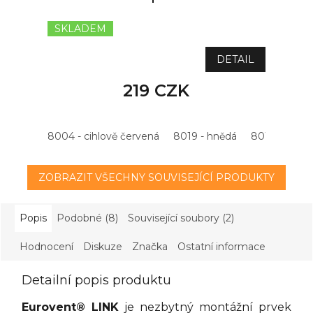
SKLADEM
DETAIL
219 CZK
8004 - cihlově červená
8019 - hnědá
8015 - kašta
ZOBRAZIT VŠECHNY SOUVISEJÍCÍ PRODUKTY
Popis
Podobné (8)
Související soubory (2)
Hodnocení
Diskuze
Značka
Ostatní informace
Detailní popis produktu
Eurovent® LINK
je nezbytný montážní prvek