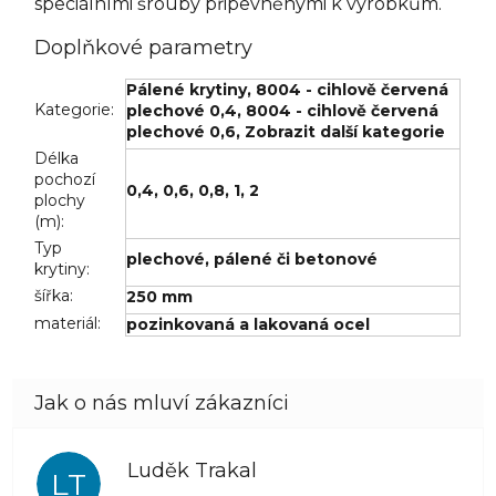
speciálními šrouby připevněnými k výrobkům.
Doplňkové parametry
Pálené krytiny
,
8004 - cihlově červená
Kategorie
:
plechové 0,4
,
8004 - cihlově červená
plechové 0,6
,
Zobrazit další kategorie
Délka
pochozí
0,4
,
0,6
,
0,8
,
1
,
2
plochy
(m)
:
Typ
plechové
,
pálené či betonové
krytiny
:
šířka
:
250 mm
materiál
:
pozinkovaná a lakovaná ocel
Luděk Trakal
LT
Hodnocení obchodu je 5 z 5 hvězdiček.