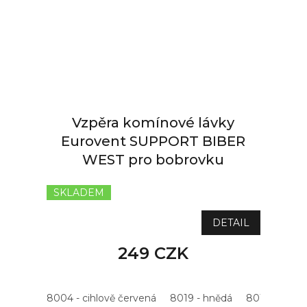
Vzpěra komínové lávky
Eurovent SUPPORT BIBER
WEST pro bobrovku
SKLADEM
DETAIL
249 CZK
8004 - cihlově červená
8019 - hnědá
8015 - kašta