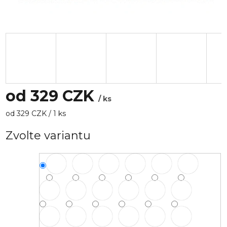
od
329 CZK
/ ks
Měrná
od 329 CZK / 1 ks
cena:
Zvolte variantu