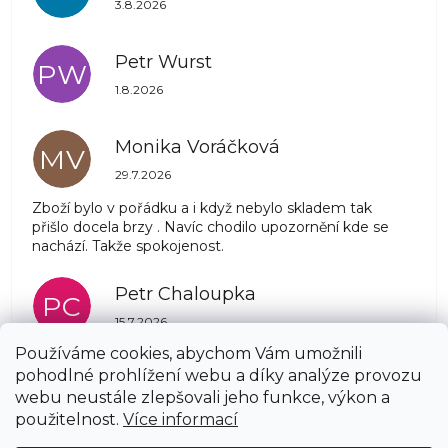
3.8.2026
Petr Wurst
PW
Hodnocení obchodu je 5 z 5 hvězdiček.
1.8.2026
Monika Voráčková
MV
Hodnocení obchodu je 5 z 5 hvězdiček.
29.7.2026
Zboží bylo v pořádku a i když nebylo skladem tak
přišlo docela brzy . Navíc chodilo upozornění kde se
nachází. Takže spokojenost.
Petr Chaloupka
PC
Hodnocení obchodu je 5 z 5 hvězdiček.
15.7.2026
Používáme cookies, abychom Vám umožnili
pohodlné prohlížení webu a díky analýze provozu
Zobrazit další hodnocení
webu neustále zlepšovali jeho funkce, výkon a
Z
použitelnost.
Více informací
á