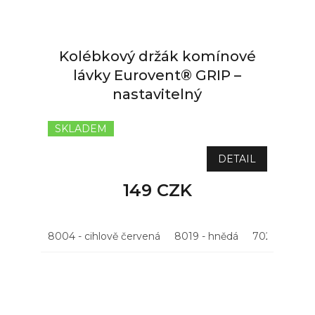
Kolébkový držák komínové
lávky Eurovent® GRIP –
nastavitelný
SKLADEM
DETAIL
149 CZK
8004 - cihlově červená
8019 - hnědá
7021 - antrac