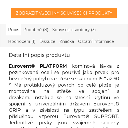
ZOBRAZIT VŠECHNY SOUVISEJÍCÍ PRODUKTY
Popis
Podobné (8)
Související soubory (3)
Hodnocení (1)
Diskuze
Značka
Ostatní informace
Detailní popis produktu
Eurovent® PLATFORM
komínová lávka z
pozinkované oceli se používá jako prvek pro
bezpečný pohyb na střeše se sklonem 15 ° až 60
°. Má protiskluzový povrch po celé ploše, je
montována na střeše ve spojení s
držákem. Instaluje se na střešní krytinu ve
spojení s univerzálním držákem Eurovent®
GRIP a v závislosti na typu zastřešení s
příslušnou vzpěrou Eurovent® SUPPORT.
Jednotlivé prvky jsou vzájemně spojeny