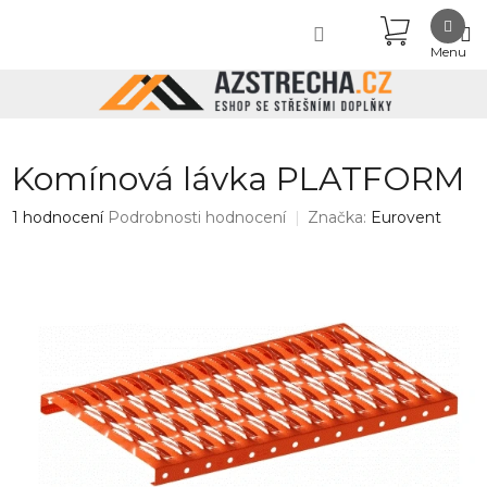
Přejít
NÁKUPN
na
obsah
KOŠÍK
Komínová lávka PLATFORM
Průměrné
1 hodnocení
Podrobnosti hodnocení
Značka:
Eurovent
hodnocení
produktu
je
5,0
z
5
hvězdiček.