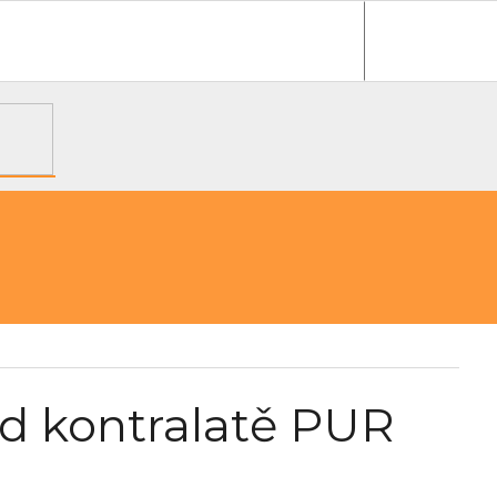
e objednávka
od kontralatě PUR