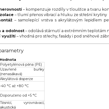
nerovností
– kompenzuje rozdíly v tloušťce a tvaru kon
izolace
– tlumí přenos vibrací a hluku ze střešní krytiny
ontáž
– samolepící vrstva s akrylátovým lepidlem pe
a a odolnost
– odolává stárnutí a extrémním teplotám n
 využití
– vhodná pro střechy, fasády i pod sněhové záb
parametry
Hodnota
Polyetylénová pěna (PE)
Uzavřené buňky
(nenasákavá)
Akrylátová disperze
-40 °C až +80 °C
Doporučeno od +5 °C
Těsnící, vyrovnávací,
akustická