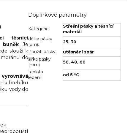
Doplňkové parametry
ů
Střešní pásky a těsnící
Kategorie
:
materiál
cí těsnící
délka pásky
25, 30
u buněk
. Je
(bm)
:
kde slouží k
Použití pásky
:
utěsnění spár
membránu do
šířka pásky
50
,
40
,
60
(mm)
:
teplota
od 5 °C
 vyrovnává
lepení
:
ůnik hřebíku
niku vody do
nek
nepropouští