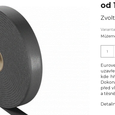
od
Měrná
Zvolt
cena:
Varianta
Můžeme 
Eurove
uzavře
kde hř
Dokona
před vl
a těsn
Detail