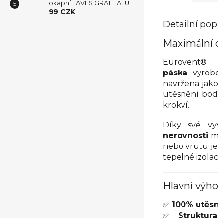
okapní EAVES GRATE ALU
99 CZK
Detailní pop
Maximální 
Eurovent® 
páska
vyrob
navržena jako
utěsnění bod
krokví.
Díky své vy
nerovnosti
m
nebo vrutu je
tepelné izola
Hlavní výh
✅
100% utěsn
✅
Struktur