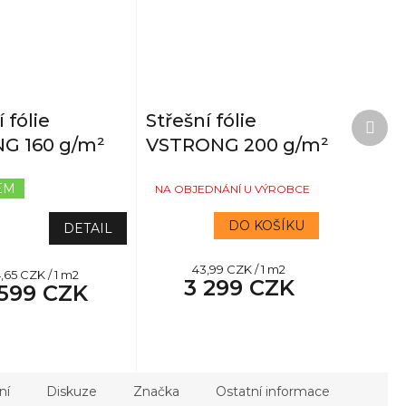
Další
 fólie
Střešní fólie
prod
G 160 g/m²
VSTRONG 200 g/m²
EM
NA OBJEDNÁNÍ U VÝROBCE
Průměrné
hodnocení
produktu
DO KOŠÍKU
DETAIL
je
3,0
Měrná
43,99 CZK / 1 m2
ěrná
,65 CZK / 1 m2
z
3 299 CZK
cena:
 599 CZK
na:
5
hvězdiček.
ní
Diskuze
Značka
Ostatní informace