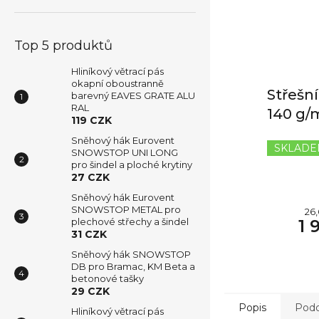
Top 5 produktů
Hliníkový větrací pás
okapní oboustranně
Střešní
barevný EAVES GRATE ALU
RAL
140 g/
119 CZK
Sněhový hák Eurovent
SKLAD
SNOWSTOP UNI LONG
pro šindel a ploché krytiny
27 CZK
Sněhový hák Eurovent
SNOWSTOP METAL pro
Mě
26,
1 
plechové střechy a šindel
ce
31 CZK
Sněhový hák SNOWSTOP
DB pro Bramac, KM Beta a
betonové tašky
29 CZK
Popis
Podo
Hliníkový větrací pás