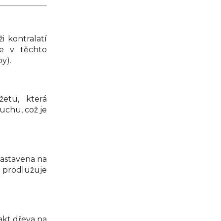
i kontralatí
e v těchto
y).
etu, která
uchu, což je
zastavena na
prodlužuje
akt dřeva na