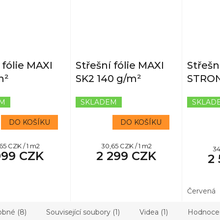
 fólie MAXI
Střešní fólie MAXI
Střešní
m²
SK2 140 g/m²
STRON
EM
SKLADEM
SKLAD
Průměrné
hodnocení
DO KOŠÍKU
DO KOŠÍKU
produktu
je
5,0
rná
Měrná
65 CZK / 1 m2
30,65 CZK / 1 m2
M
34
z
999 CZK
2 299 CZK
na:
cena:
2
ce
5
hvězdiček.
Červená
bné (8)
Související soubory (1)
Videa (1)
Hodnoce