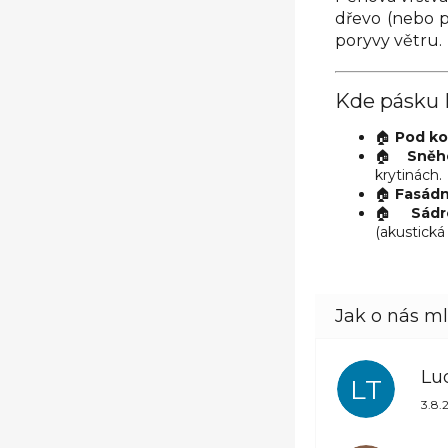
dřevo (nebo 
poryvy větru.
Kde pásku 
🏠
Pod ko
🏠
Sněh
krytinách.
🏠
Fasádn
🏠
Sádr
(akustická 
Lu
LT
Hod
3.8.