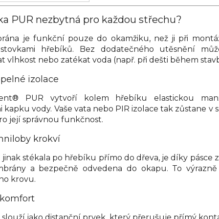
ska PUR nezbytná pro každou střechu?
ána je funkční pouze do okamžiku, než ji při montáž
 stovkami hřebíků. Bez dodatečného utěsnění můž
t vlhkost nebo zatékat voda (např. při dešti během stavb
epelné izolace
ent® PUR vytvoří kolem hřebíku elastickou manž
i kapku vody. Vaše vata nebo PIR izolace tak zůstane v s
 její správnou funkčnost.
hniloby krokví
 jinak stékala po hřebíku přímo do dřeva, je díky pásce 
brány a bezpečně odvedena do okapu. To výrazně 
ého krovu.
 komfort
 slouží jako distanční prvek, který přerušuje přímý kont