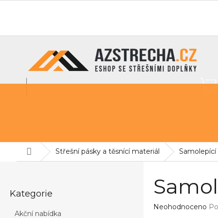
Přejít
na
O nás
info@azstrecha.cz
obsah
Střešní fólie
Sněhové zábrany
Pochozí lávky na st
Domů
Střešní pásky a těsnící materiál
Samolepící 
P
o
Samole
Přeskočit
s
Kategorie
kategorie
t
Průměrné
Neohodnoceno
Po
r
Akční nabídka
hodnocení