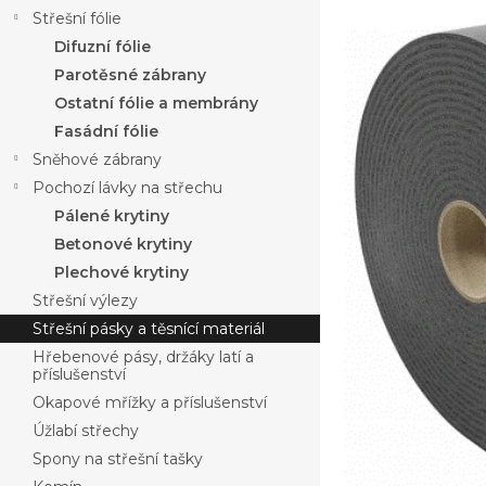
a
produktu
Střešní fólie
n
je
Difuzní fólie
n
0,0
í
Parotěsné zábrany
z
p
5
Ostatní fólie a membrány
hvězdiček.
a
Fasádní fólie
n
Sněhové zábrany
e
Pochozí lávky na střechu
l
Pálené krytiny
Betonové krytiny
Plechové krytiny
Střešní výlezy
Střešní pásky a těsnící materiál
Hřebenové pásy, držáky latí a
příslušenství
Okapové mřížky a příslušenství
Úžlabí střechy
Spony na střešní tašky