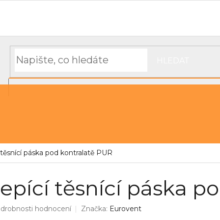
Hodnocení obchodu
Objednávka, platba a doprava
Moj
HLEDAT
NÁKUPNÍ
řechu
Střešní pásky a těsnící materiál
KOŠÍK
těsnící páska pod kontralatě PUR
pící těsnící páska p
drobnosti hodnocení
Značka:
Eurovent