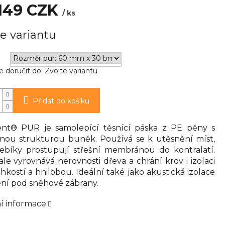
149 CZK
/ ks
e variantu
doručit do:
Zvolte variantu
Přidat do košíku
nt® PUR je samolepící těsnící páska z PE pěny s
nou strukturou buněk. Používá se k utěsnění míst,
ebíky prostupují střešní membránou do kontralatí.
le vyrovnává nerovnosti dřeva a chrání krov i izolaci
hkostí a hnilobou. Ideální také jako akustická izolace
ění pod sněhové zábrany.
ní informace