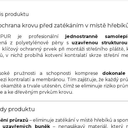
is produktu
ochrana krovu před zatékáním v místě hřebík
PUR je profesionální
jednostranně samolepí
ená z polyetylénové pěny s
uzavřenou strukturo
 klíčový ochranný prvek při montáži střešního pláště, 
ů, v nichž probíhá kotvení kontralatí skrze střešní 
soké pružnosti a schopnosti komprese
dokonale
ezi kontralatí a membránou. Tím zajišťuje, že každý pr
 okamžitě a trvale utěsněn, čímž se eliminuje riziko prů
ce a ke dřevěným prvkům krovu.
ody produktu
ění průrazů
– eliminuje zatékání v místě hřebíků a spo
a uzavřených buněk
– nenasákavý materiál, který 