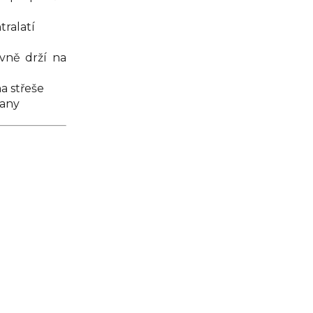
tralatí
vně drží na
a střeše
rany