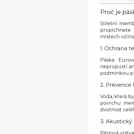
Proč je pá
Střešní membr
propíchnete
místech vzlína
1. Ochrana t
Páska Eurov
nepropustí an
podmínkou pro
2. Prevence 
Voda, která by
povrchu mem
životnost cel
3. Akustický
Pěnová vrstva