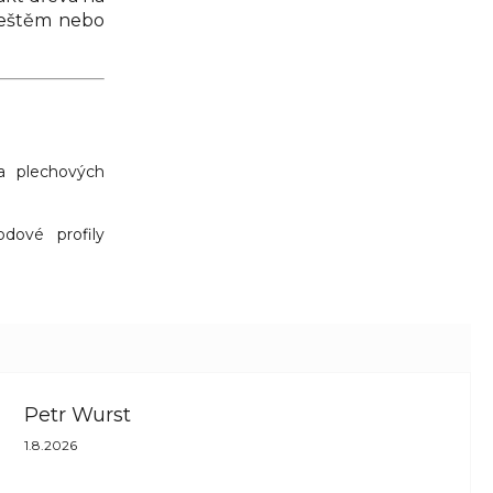
deštěm nebo
a plechových
dové profily
Petr Wurst
Hodnocení obchodu je 5 z 5 hvězdiček.
1.8.2026