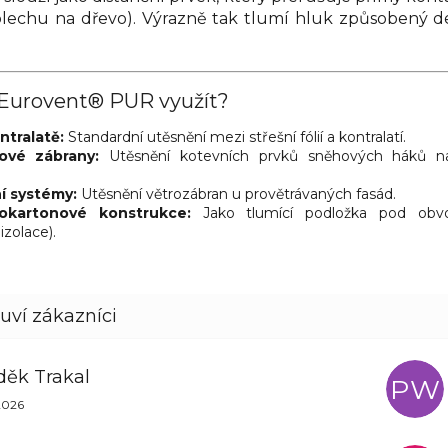
plechu na dřevo). Výrazně tak tlumí hluk způsobený 
Eurovent® PUR využít?
ntralatě:
Standardní utěsnění mezi střešní fólií a kontralatí.
ové zábrany:
Utěsnění kotevních prvků sněhových háků n
í systémy:
Utěsnění větrozábran u provětrávaných fasád.
okartonové konstrukce:
Jako tlumící podložka pod obvo
izolace).
děk Trakal
PW
nocení obchodu je 5 z 5 hvězdiček.
2026