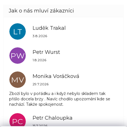
Luděk Trakal
LT
Hodnocení obchodu je 5 z 5 hvězdiček.
3.8.2026
Petr Wurst
PW
Hodnocení obchodu je 5 z 5 hvězdiček.
1.8.2026
Monika Voráčková
MV
Hodnocení obchodu je 5 z 5 hvězdiček.
29.7.2026
Zboží bylo v pořádku a i když nebylo skladem tak
přišlo docela brzy . Navíc chodilo upozornění kde se
nachází. Takže spokojenost.
Petr Chaloupka
PC
Hodnocení obchodu je 5 z 5 hvězdiček.
15.7.2026