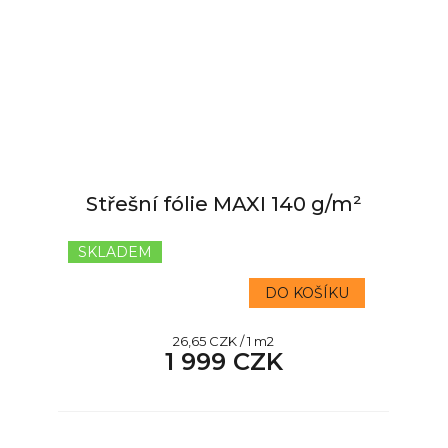
Střešní fólie MAXI 140 g/m²
SKLADEM
DO KOŠÍKU
Měrná
26,65 CZK / 1 m2
1 999 CZK
cena: