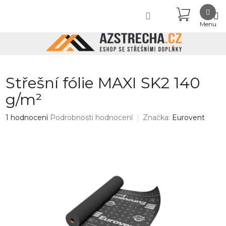
Přejít
NÁKUPN
na
obsah
KOŠÍK
Střešní fólie MAXI SK2 140
g/m²
Průměrné
1 hodnocení
Podrobnosti hodnocení
Značka:
Eurovent
hodnocení
produktu
je
5,0
z
5
hvězdiček.