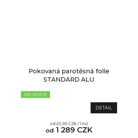
Pokovaná parotěsná folie
STANDARD ALU
SKLADEM
DETAIL
Měrná
od 20,39 CZK / 1 m2
1 289 CZK
cena:
od