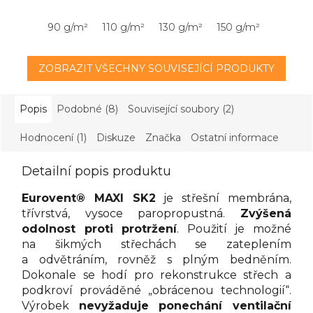
90 g/m²
110 g/m²
130 g/m²
150 g/m²
180 g/
ZOBRAZIT VŠECHNY SOUVISEJÍCÍ PRODUKTY
Popis
Podobné (8)
Související soubory (2)
Hodnocení (1)
Diskuze
Značka
Ostatní informace
Detailní popis produktu
Eurovent® MAXI SK2
je střešní membrána,
třívrstvá, vysoce paropropustná.
Zvýšená
odolnost proti protržení
. Použití je možné
na šikmých střechách se zateplením
a odvětráním, rovněž s plným bedněním.
Dokonale se hodí pro rekonstrukce střech a
podkroví prováděné „obrácenou technologií“.
Výrobek
nevyžaduje ponechání ventilační