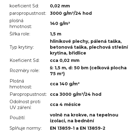
koeficient Sd
:
0,02 mm
paropropustnost
:
3000 g/m²/24 hod
plošná
140 g/m²
hmotnost
:
Šířka role
:
1,5 m
hliníkové plechy
,
pálená taška
,
Typ krytiny
:
betonová taška
,
plechová střešní
krytina
,
břidlice
Koeficient Sd
:
cca 0,02 mm
š: 1,5 m, d: 50 bm (celková plocha
Rozměry role
:
75 m²)
Plošná
cca 140 g/m²
hmotnost
:
Paropropustnost
:
cca 3000 g/m²/24 hod
Odolnost proti
cca 4 měsíce
UV záření
:
volně na krokve, na tepelnou
Použití
:
izolaci, na bednění
Splňuje normy
:
EN 13859-1 a EN 13859-2