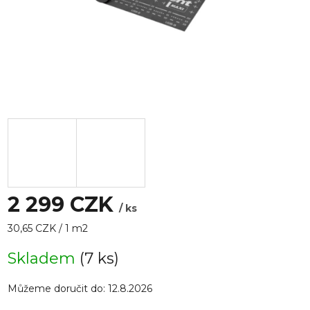
2 299 CZK
/ ks
Měrná
30,65 CZK / 1 m2
cena:
Skladem
(7 ks)
Můžeme doručit do:
12.8.2026