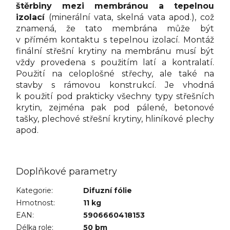
štěrbiny mezi membránou a tepelnou
izolací
(minerální vata, skelná vata apod.), což
znamená, že tato membrána může být
v přímém kontaktu s tepelnou izolací. Montáž
finální střešní krytiny na membránu musí být
vždy provedena s použitím latí a kontralatí.
Použití na celoplošné střechy, ale také na
stavby s rámovou konstrukcí. Je vhodná
k použití pod prakticky všechny typy střešních
krytin, zejména pak pod pálené, betonové
tašky, plechové střešní krytiny, hliníkové plechy
apod.
Doplňkové parametry
Kategorie
:
Difuzní fólie
Hmotnost
:
11 kg
EAN
:
5906660418153
Délka role
:
50 bm