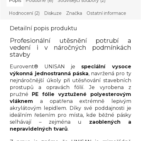
Popis
Podobné (8)
Související soubory (2)
Hodnocení (2)
Diskuze
Značka
Ostatní informace
Detailní popis produktu
Profesionální utěsnění potrubí a
vedení i v náročných podmínkách
stavby
Eurovent® UNISAN je
speciální vysoce
výkonná jednostranná páska
, navržená pro ty
nejnáročnější úkoly při utěsňování stavebních
prostupů a opravách fólií. Je vyrobena z
pružné
PE fólie vyztužené polyesterovým
vláknem
a opatřena extrémně lepivým
akrylátovým lepidlem. Díky své poddajnosti je
ideálním řešením pro místa, kde běžné pásky
selhávají – zejména u
zaoblených a
nepravidelných tvarů
.