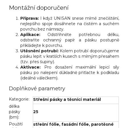
Montážní doporučení
Příprava:
I když UNISAN snese mírné znečištění,
nejlepšího spoje dosáhnete na čistém a suchém
povrchu bez námrazy.
Aplikace:
Odstřihněte potřebnou délku,
odstraňte ochranný papír a pásku postupně
přikládejte k povrchu.
Utěsnění potrubí:
Kolem potrubí doporučujeme
pásku lepit v kratších kusech s mírným přesahem
(tzv. přes šupiny).
Aktivace:
Pro dosažení maximální lepicí síly
pásku po nalepení důkladně přitlačte k podkladu
(ideálně válečkem).
Doplňkové parametry
Kategorie
:
Střešní pásky a těsnící materiál
délka
pásky
25
(bm)
:
Použití
střešní fólie
,
fasádní fólie
,
parotěsné