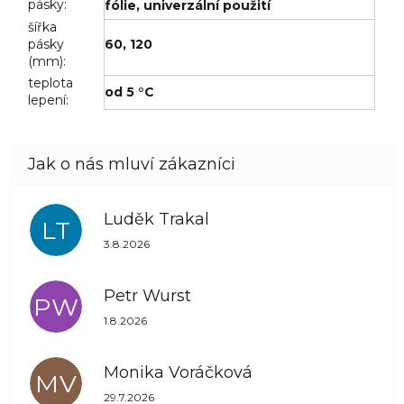
pásky
:
fólie
,
univerzální použití
šířka
pásky
60
,
120
(mm)
:
teplota
od 5 °C
lepení
:
Luděk Trakal
LT
Hodnocení obchodu je 5 z 5 hvězdiček.
3.8.2026
Petr Wurst
PW
Hodnocení obchodu je 5 z 5 hvězdiček.
1.8.2026
Monika Voráčková
MV
Hodnocení obchodu je 5 z 5 hvězdiček.
29.7.2026