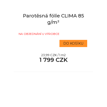
Parotěsná fólie CLIMA 85
g/m²
NA OBJEDNÁNÍ U VÝROBCE
DO KOŠÍKU
Měrná
23,99 CZK / 1 m2
1 799 CZK
cena: