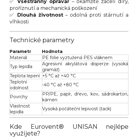
✅
Všestranný opravář
– okamžitě zacelí díry,
proříznutí a mechanická poškození
✅
Dlouhá životnost
– odolná proti stárnutí a
vlhkosti
Technické parametry
Parametr
Hodnota
Materiál
PE fólie vyztužená PES vláknem
Agresivní akrylátová disperze (vysoká
Typ lepidla
gramáž)
Teplota lepení
+5 °C až +40 °C
Teplotní
-40 °C až +80 °C
odolnost
PP/PE, papír, dřevo, kov, sádrokarton,
Povrchy
kámen
Vlastnost
Vysoká počáteční lepivost (tack)
lepidla
Kde Eurovent® UNISAN nejlépe
využijete?