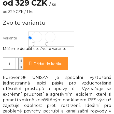
od
329 CZK
/ ks
Měrná
od 329 CZK / 1 ks
cena:
Zvolte variantu
Varianta
Můžeme doručit do:
Zvolte variantu
Přidat do košíku
Eurovent® UNISAN je speciální vyztužená
jednostranná lepicí páska pro vzduchotěsné
utěsnění prostupů a opravy fólií. Vyznačuje se
extrémní pružností a agresivním lepidlem, které si
poradí i s mírně znečištěným podkladem. PES výztuž
zajišťuje odolnost proti roztržení. Ideální pro
zaoblené povrchy, potrubí a kanalizační rozvody v