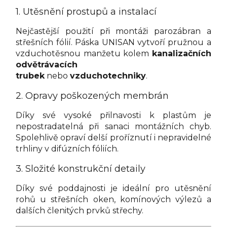
1. Utěsnění prostupů a instalací
Nejčastější použití při montáži parozábran a
střešních fólií. Páska UNISAN vytvoří pružnou a
vzduchotěsnou manžetu kolem
kanalizačních
odvětrávacích
trubek
nebo
vzduchotechniky
.
2. Opravy poškozených membrán
Díky své vysoké přilnavosti k plastům je
nepostradatelná při sanaci montážních chyb.
Spolehlivě opraví delší proříznutí i nepravidelné
trhliny v difúzních fóliích.
3. Složité konstrukční detaily
Díky své poddajnosti je ideální pro utěsnění
rohů u střešních oken, komínových výlezů a
dalších členitých prvků střechy.