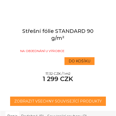
Střešní fólie STANDARD 90
g/m²
NA OBJEDNÁNÍ U VÝROBCE
DO KOŠÍKU
Měrná
17,32 CZK / 1 m2
1 299 CZK
cena:
ZOBRAZIT VŠECHNY SOUVISEJÍCÍ PRODUKTY