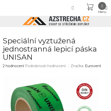
Přejít
NÁKUPN
na
obsah
KOŠÍK
Speciální vyztužená
jednostranná lepicí páska
UNISAN
Průměrné
2 hodnocení
Podrobnosti hodnocení
Značka:
Eurovent
hodnocení
produktu
je
5,0
z
5
hvězdiček.