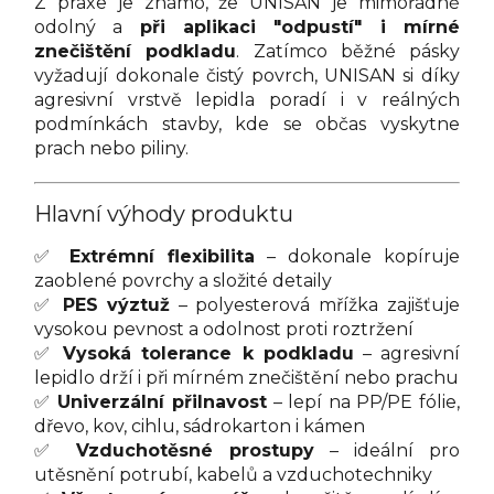
Z praxe je známo, že UNISAN je mimořádně
odolný a
při aplikaci "odpustí" i mírné
znečištění podkladu
. Zatímco běžné pásky
vyžadují dokonale čistý povrch, UNISAN si díky
agresivní vrstvě lepidla poradí i v reálných
podmínkách stavby, kde se občas vyskytne
prach nebo piliny.
Hlavní výhody produktu
✅
Extrémní flexibilita
– dokonale kopíruje
zaoblené povrchy a složité detaily
✅
PES výztuž
– polyesterová mřížka zajišťuje
vysokou pevnost a odolnost proti roztržení
✅
Vysoká tolerance k podkladu
– agresivní
lepidlo drží i při mírném znečištění nebo prachu
✅
Univerzální přilnavost
– lepí na PP/PE fólie,
dřevo, kov, cihlu, sádrokarton i kámen
✅
Vzduchotěsné prostupy
– ideální pro
utěsnění potrubí, kabelů a vzduchotechniky