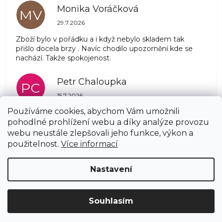
Monika Voráčková
MV
Hodnocení obchodu je 5 z 5 hvězdiček.
29.7.2026
Zboží bylo v pořádku a i když nebylo skladem tak
přišlo docela brzy . Navíc chodilo upozornění kde se
nachází. Takže spokojenost.
Petr Chaloupka
PC
Hodnocení obchodu je 5 z 5 hvězdiček.
15.7.2026
Používáme cookies, abychom Vám umožnili
pohodlné prohlížení webu a díky analýze provozu
Zobrazit další hodnocení
webu neustále zlepšovali jeho funkce, výkon a
Z
použitelnost.
Více informací
á
Copyright 2026
AZSTRECHA.CZ
. Všechna práva
p
Nastavení
vyhrazena.
Upravit nastavení cookies
a
t
í
Vytvořil Shoptet
Souhlasím