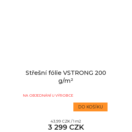
Střešní fólie VSTRONG 200
g/m²
NA OBJEDNÁNÍ U VÝROBCE
DO KOŠÍKU
Měrná
43,99 CZK / 1 m2
3 299 CZK
cena: