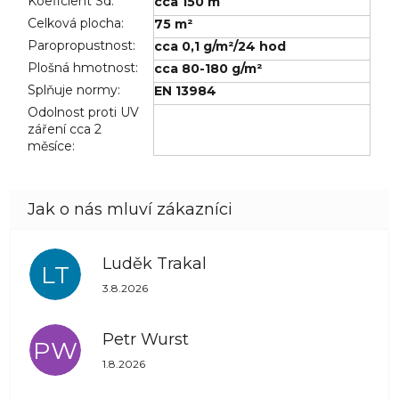
Koeficient Sd
:
cca 150 m
Celková plocha
:
75 m²
Paropropustnost
:
cca 0,1 g/m²/24 hod
Plošná hmotnost
:
cca 80-180 g/m²
Splňuje normy
:
EN 13984
Odolnost proti UV
záření cca 2
měsíce
:
Luděk Trakal
LT
Hodnocení obchodu je 5 z 5 hvězdiček.
3.8.2026
Petr Wurst
PW
Hodnocení obchodu je 5 z 5 hvězdiček.
1.8.2026