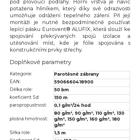
pod plovoucí podlahy. Horní vrstva je navíc
potažena hliníkem, který díky své odrazivosti
umožňuje odrážení tepelného záření. Při její
montáži je nutné bezpodmínečně používat
lepící pásku Eurovent® ALUFIX, která slouží ke
spojování překrývaných spojů izolace a
utěsňování míst, kde je fólie spojována s
konstrukčními prvky střechy.
Doplňkové parametry
Kategorie
:
Parotěsné zábrany
EAN
:
5906660418900
Délka role
:
50 bm
koeficient Sd
:
150 m
paropropustnost
:
0,1 g/m²/24 hod
80 g/m²
,
90 g/m²
,
110 g/m²
,
130
plošná hmotnost
:
g/m²
,
150 g/m²
,
160 g/m²
,
180
g/m²
Šířka role
:
1,5 m