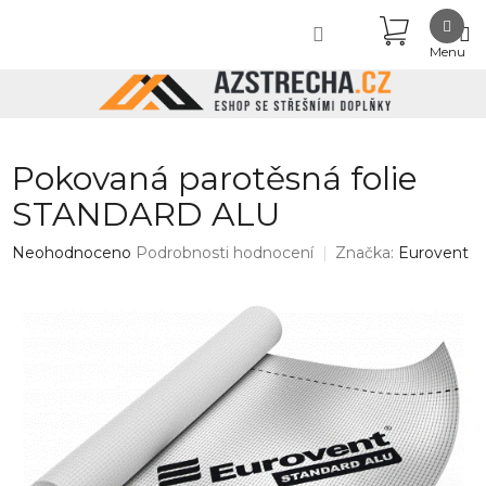
Přejít
NÁKUPN
na
obsah
KOŠÍK
Pokovaná parotěsná folie
STANDARD ALU
Průměrné
Neohodnoceno
Podrobnosti hodnocení
Značka:
Eurovent
hodnocení
produktu
je
0,0
z
5
hvězdiček.