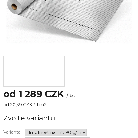
od
1 289 CZK
/ ks
Měrná
od 20,39 CZK / 1 m2
cena:
Zvolte variantu
Varianta