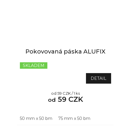
Pokovovaná páska ALUFIX
SKLADEM
DETAIL
Měrná
od 59 CZK / 1 ks
59 CZK
cena:
od
50 mm x 50 bm
75 mm x 50 bm