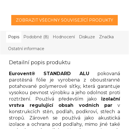
ZOBRAZIT VŠECHNY SOUVISEJÍCÍ PRODUKTY
Popis
Podobné (8)
Hodnocení
Diskuze
Značka
Ostatní informace
Detailní popis produktu
Eurovent® STANDARD ALU
pokovaná
parotěsná fólie je vyrobena z oboustranně
potahované polymerové síťky, která garantuje
vysokou pevnost výrobku a jeho odolnost proti
roztržení. Používá především jako
izolační
vrstva regulující obsah vodních par
v
konstrukcích stěn, podlah, podkroví, střech a
stropů. Zároveň se používá jako akustická
izolace a ochrana pod podlahy, mimo jiné také