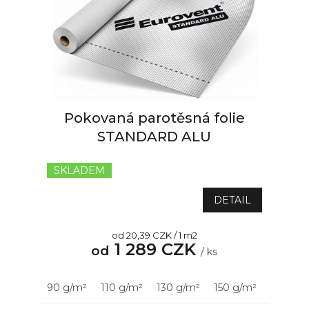
Pokovaná parotěsná folie
STANDARD ALU
SKLADEM
DETAIL
Měrná
od 20,39 CZK / 1 m2
1 289 CZK
cena:
od
/ ks
90 g/m²
110 g/m²
130 g/m²
150 g/m²
180 g/