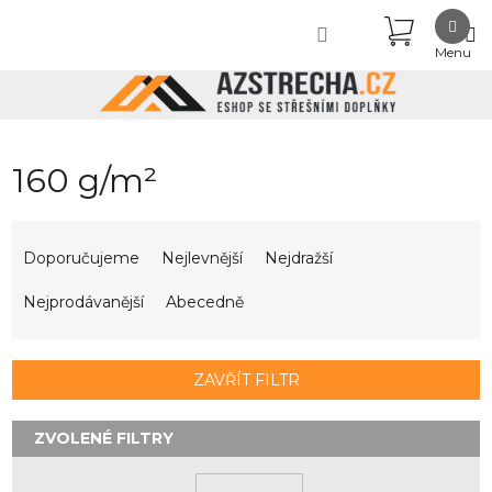
Přejít
NÁKUPN
na
obsah
KOŠÍK
160 g/m²
Ř
a
Doporučujeme
Nejlevnější
Nejdražší
z
e
Nejprodávanější
Abecedně
n
í
p
ZAVŘÍT FILTR
r
o
d
u