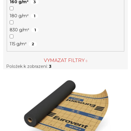
160 g/m²
3
180 g/m²
1
830 g/m²
1
115 g/m²
2
VYMAZAT FILTRY
Položek k zobrazení:
3
V
ý
p
i
s
p
r
o
d