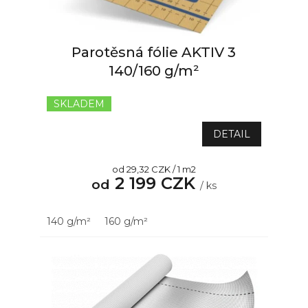
u
k
t
Parotěsná fólie AKTIV 3
ů
140/160 g/m²
SKLADEM
DETAIL
Měrná
od 29,32 CZK / 1 m2
2 199 CZK
cena:
od
/ ks
140 g/m²
160 g/m²