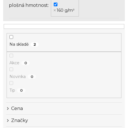
k
plošná hmotnost
t
160 g/m²
ů
Na skladě
2
Akce
0
Novinka
0
Tip
0
Cena
Značky