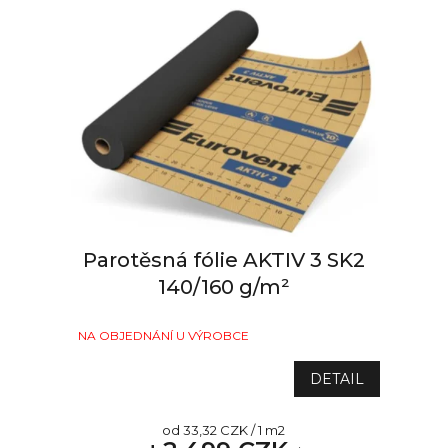
Parotěsná fólie AKTIV 3 SK2
140/160 g/m²
NA OBJEDNÁNÍ U VÝROBCE
DETAIL
Měrná
od 33,32 CZK / 1 m2
cena: