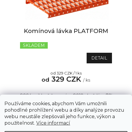
p
r
o
d
u
Komínová lávka PLATFORM
k
t
SKLADEM
Průměrné
ů
hodnocení
produktu
DETAIL
je
5,0
Měrná
od 329 CZK / 1 ks
z
329 CZK
cena:
od
5
/ ks
hvězdiček.
8004 - cihlově červená
8019 - hnědá
7021 - antrac
Používáme cookies, abychom Vám umožnili
pohodlné prohlížení webu a díky analýze provozu
webu neustále zlepšovali jeho funkce, výkon a
1
položek celkem
O
Z
použitelnost.
Více informací
v
á
l