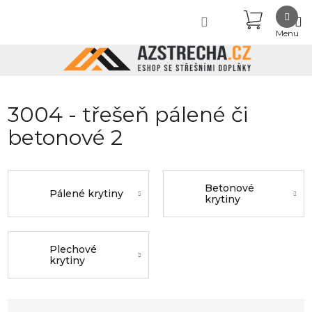
Přejít
NÁKUPN
na
obsah
KOŠÍK
3004 - třešeň pálené či
betonové 2
Betonové
Pálené krytiny
krytiny
Plechové
krytiny
Ř