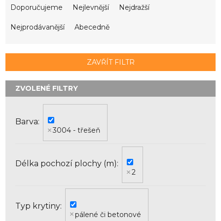
a
Doporučujeme
Nejlevnější
Nejdražší
z
e
Nejprodávanější
Abecedně
n
í
p
ZAVŘÍT FILTR
r
o
d
u
k
Barva
t
3004 - třešeň
ů
Délka pochozí plochy (m)
2
Typ krytiny
pálené či betonové