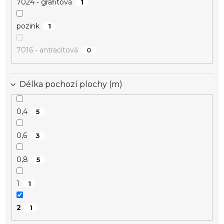
7024 - grafitová
1
pozink
1
7016 - antracitová
0
Délka pochozí plochy (m)
0,4
5
0,6
3
0,8
5
1
1
2
1