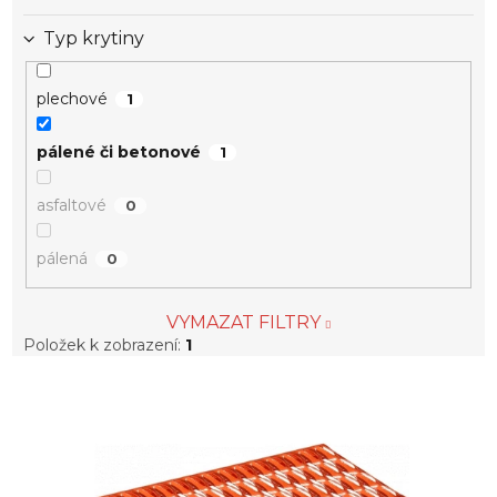
Typ krytiny
plechové
1
pálené či betonové
1
asfaltové
0
pálená
0
VYMAZAT FILTRY
Položek k zobrazení:
1
V
ý
p
i
s