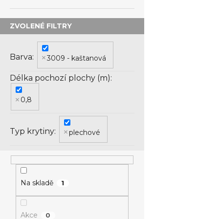
Barva
3009 - kaštanová
Délka pochozí plochy (m)
0,8
Typ krytiny
plechové
Na skladě
1
Akce
0