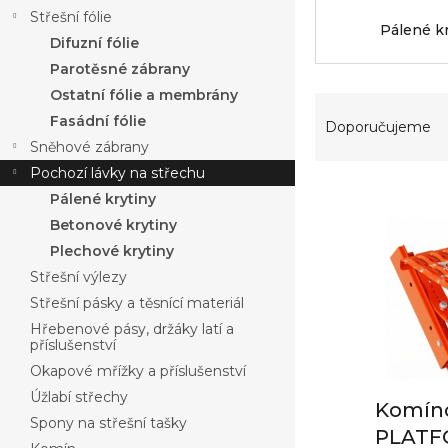
a
Střešní fólie
n
Pálené k
Difuzní fólie
n
í
Parotěsné zábrany
p
Ostatní fólie a membrány
Ř
a
Fasádní fólie
a
Doporučujeme
n
z
Sněhové zábrany
e
e
Pochozí lávky na střechu
l
V
n
Pálené krytiny
ý
í
Betonové krytiny
p
p
Plechové krytiny
i
r
s
o
Střešní výlezy
p
d
Střešní pásky a těsnící materiál
r
u
Hřebenové pásy, držáky latí a
o
k
příslušenství
d
t
Okapové mřížky a příslušenství
u
ů
Úžlabí střechy
k
Komíno
Spony na střešní tašky
t
PLATF