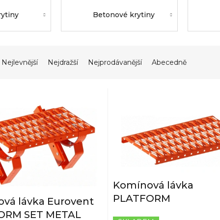
rytiny
Betonové krytiny
Nejlevnější
Nejdražší
Nejprodávanější
Abecedně
Komínová lávka
PLATFORM
vá lávka Eurovent
ORM SET METAL