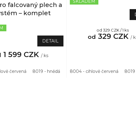
SKLADEM
Průměrné
ro falcovaný plech a
hodnocení
systém – komplet
produktu
je
5,0
EM
Měrná
od 329 CZK / 1 ks
z
329 CZK
cena:
od
5
/ k
DETAIL
hvězdiček.
1 599 CZK
d
/ ks
hlově červená
8019 - hnědá
3011 - višňová
8004 - cihlově červená
8017 - hnědá
8019
O
v
l
á
d
a
c
í