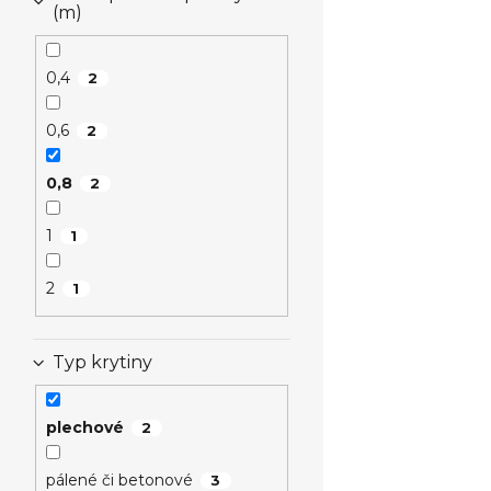
(m)
0,4
2
0,6
2
0,8
2
1
1
2
1
Typ krytiny
plechové
2
pálené či betonové
3