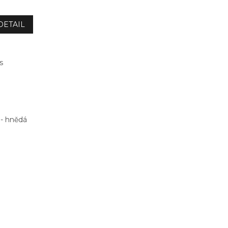
DETAIL
s
 - hnědá
9005 - černá
7021 - antracitová
3009 - kaštanová
3011 - višňová
3004 - třešeň
8017 - hnědá
7024 - grafi