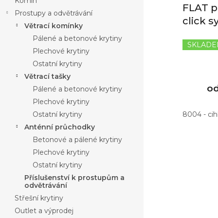
Komín
ů
FLAT p
Prostupy a odvětrávání
click 
Větrací komínky
Pálené a betonové krytiny
SKLAD
Plechové krytiny
Ostatní krytiny
Větrací tašky
o
Pálené a betonové krytiny
Plechové krytiny
Ostatní krytiny
8004 - ci
Anténní průchodky
Betonové a pálené krytiny
Plechové krytiny
Ostatní krytiny
Příslušenství k prostupům a
odvětrávání
Střešní krytiny
Outlet a výprodej