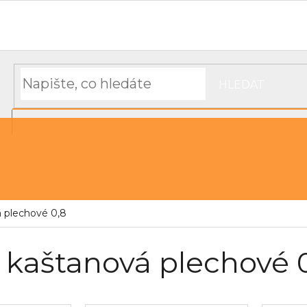
Hodnocení obchodu
Objednávka, platba a doprava
Moj
HLEDAT
NÁKUPNÍ
řechu
Střešní pásky a těsnící materiál
KOŠÍK
 plechové 0,8
 kaštanová plechové 