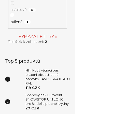
asfaltové
0
pálená
1
VYMAZAT FILTRY
Položek k zobrazení:
2
Top 5 produktů
Hliníkový větrací pás
okapní oboustranně
barevný EAVES GRATE ALU
RAL
119 CZK
Sněhový hák Eurovent
SNOWSTOP UNI LONG
pro šindel a ploché krytiny
27 CZK