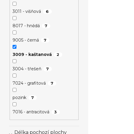
3011 - višňová
6
8017 - hnědá
7
9005 - černá
7
3009 - kaštanová
2
3004 - třešeň
7
7024 - grafitová
7
pozink
7
7016 - antracitová
3
Délka pochozí plochy