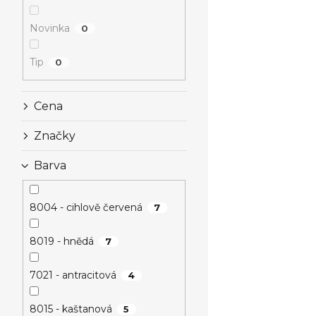
Novinka
0
Tip
0
Cena
Značky
Barva
8004 - cihlově červená
7
8019 - hnědá
7
7021 - antracitová
4
8015 - kaštanová
5