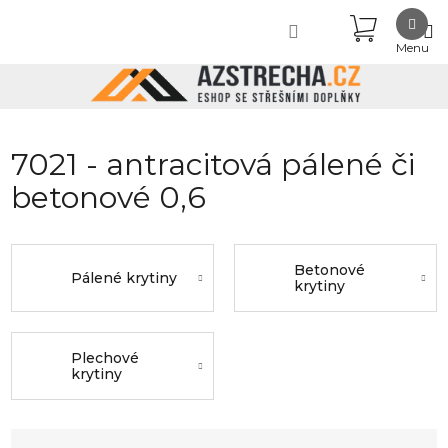
Přejít
NÁKUPN
na
obsah
KOŠÍK
7021 - antracitová pálené či
betonové 0,6
Betonové
Pálené krytiny
krytiny
Plechové
krytiny
Ř