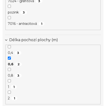
7024 - grafitová
3
pozink
3
7016 - antracitová
1
Délka pochozí plochy (m)
0,4
3
0,6
2
0,8
3
1
1
2
1