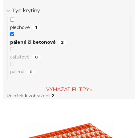
Typ krytiny
plechové
1
pálené či betonové
2
asfaltové
0
pálená
0
VYMAZAT FILTRY
Položek k zobrazení:
2
V
ý
p
i
s