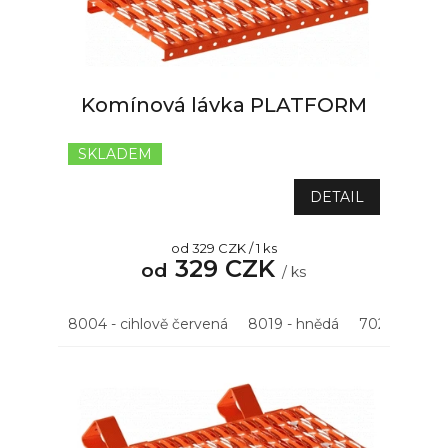
p
r
o
d
u
Komínová lávka PLATFORM
k
t
SKLADEM
Průměrné
ů
hodnocení
produktu
DETAIL
je
5,0
Měrná
od 329 CZK / 1 ks
z
329 CZK
cena:
od
5
/ ks
hvězdiček.
8004 - cihlově červená
8019 - hnědá
7021 - antrac