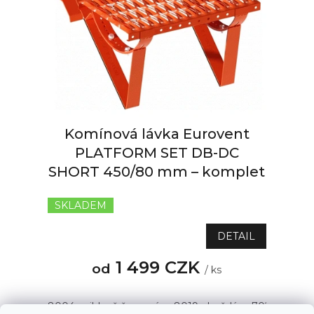
Komínová lávka Eurovent
PLATFORM SET DB-DC
SHORT 450/80 mm – komplet
SKLADEM
DETAIL
1 499 CZK
od
/ ks
8004 - cihlově červená
8019 - hnědá
7021 - antrac