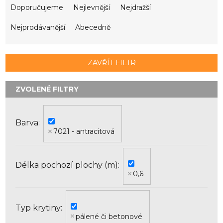
a
Doporučujeme
Nejlevnější
Nejdražší
z
e
Nejprodávanější
Abecedně
n
í
p
ZAVŘÍT FILTR
r
o
d
u
k
Barva
t
7021 - antracitová
ů
Délka pochozí plochy (m)
0,6
Typ krytiny
pálené či betonové