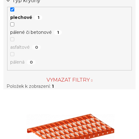
Typ krytiny
plechové
1
pálené či betonové
1
asfaltové
0
pálená
0
VYMAZAT FILTRY
Položek k zobrazení:
1
V
ý
p
i
s
p