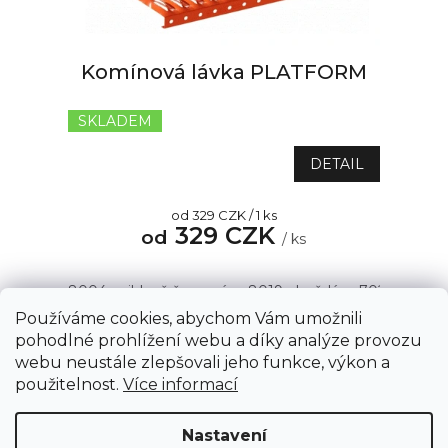
r
o
d
u
Komínová lávka PLATFORM
k
t
SKLADEM
Průměrné
ů
hodnocení
produktu
DETAIL
je
5,0
Měrná
od 329 CZK / 1 ks
z
329 CZK
cena:
od
5
/ ks
hvězdiček.
8004 - cihlově červená
8019 - hnědá
7021 - antrac
Používáme cookies, abychom Vám umožnili
pohodlné prohlížení webu a díky analýze provozu
webu neustále zlepšovali jeho funkce, výkon a
1
položek celkem
O
Z
použitelnost.
Více informací
v
á
l
Copyright 2026
AZSTRECHA.CZ
. Všechna práva
p
á
Nastavení
vyhrazena.
Upravit nastavení cookies
d