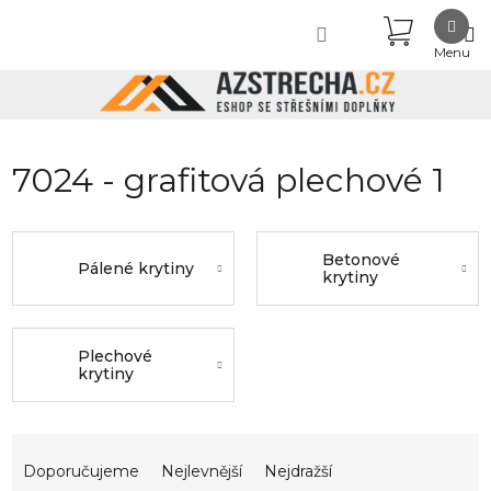
Přejít
NÁKUPN
na
obsah
KOŠÍK
7024 - grafitová plechové 1
Betonové
Pálené krytiny
krytiny
Plechové
krytiny
Ř
a
Doporučujeme
Nejlevnější
Nejdražší