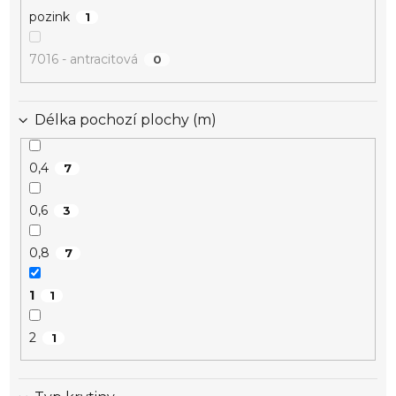
pozink
1
7016 - antracitová
0
Délka pochozí plochy (m)
0,4
7
0,6
3
0,8
7
1
1
2
1