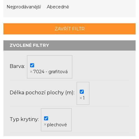
z
e
Nejprodávanější
Abecedně
n
í
p
ZAVŘÍT FILTR
r
o
d
u
k
Barva
t
7024 - grafitová
ů
Délka pochozí plochy (m)
1
Typ krytiny
plechové