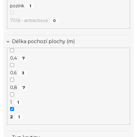
pozink
1
7016 - antracitová
0
Délka pochozí plochy (m)
0,4
7
0,6
3
0,8
7
1
1
2
1