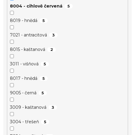
8004 - cihlově červená
5
8019 - hnědá
5
7021 - antracitová
3
8015 - kaštanová
2
3011 - višňová
5
8017 - hnědá
5
9005 - černá
5
3009 - kaštanová
3
3004 - třešeň
5