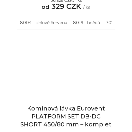
Měrná
od 329 CZK / 1 ks
z
329 CZK
cena:
od
5
/ ks
hvězdiček.
8004 - cihlově červená
8019 - hnědá
7021 - antrac
Komínová lávka Eurovent
PLATFORM SET DB-DC
SHORT 450/80 mm – komplet