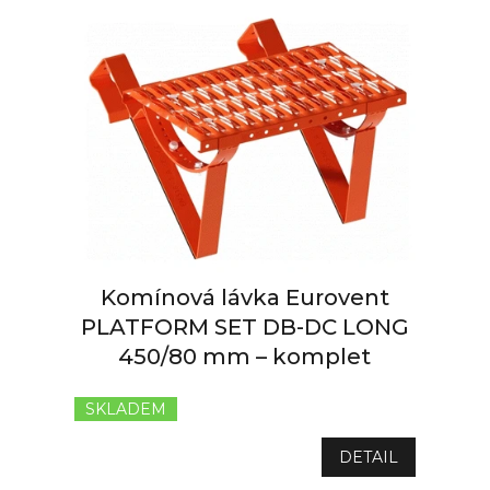
Komínová lávka Eurovent
PLATFORM SET DB-DC LONG
450/80 mm – komplet
SKLADEM
Průměrné
hodnocení
produktu
DETAIL
je