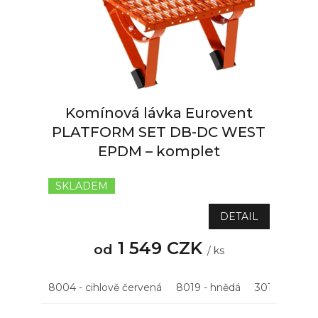
p
r
o
d
u
k
t
Komínová lávka Eurovent
ů
PLATFORM SET DB-DC WEST
EPDM – komplet
SKLADEM
Průměrné
hodnocení
produktu
DETAIL
je
5,0
1 549 CZK
od
/ ks
z
5
hvězdiček.
8004 - cihlově červená
8019 - hnědá
3011 - višňov