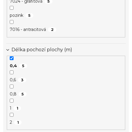
7024 - grafitová
5
pozink
5
7016 - antracitová
2
Délka pochozí plochy (m)
0,4
5
0,6
3
0,8
5
1
1
2
1