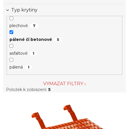
Typ krytiny
plechové
7
pálené či betonové
5
asfaltové
1
pálená
1
VYMAZAT FILTRY
Položek k zobrazení:
5
V
ý
p
i
s