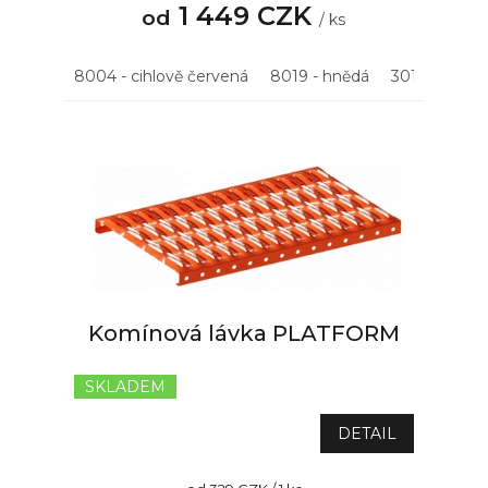
5,0
1 449 CZK
od
/ ks
z
5
hvězdiček.
8004 - cihlově červená
8019 - hnědá
3011 - višňov
Komínová lávka PLATFORM
SKLADEM
Průměrné
hodnocení
produktu
DETAIL
je
5,0