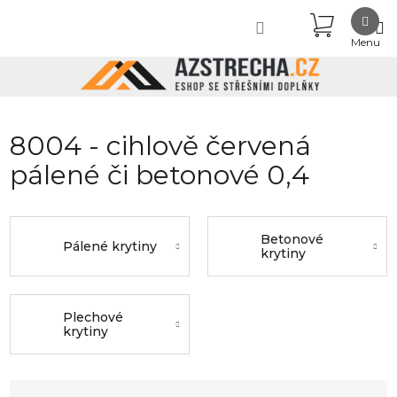
Přejít
NÁKUPN
na
obsah
KOŠÍK
8004 - cihlově červená
pálené či betonové 0,4
Betonové
Pálené krytiny
krytiny
Plechové
krytiny
Ř