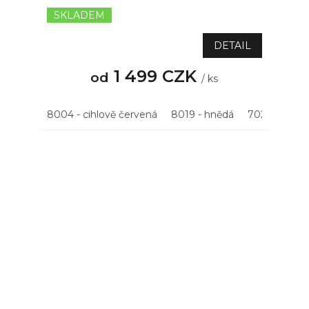
SKLADEM
DETAIL
1 499 CZK
od
/ ks
8004 - cihlově červená
8019 - hnědá
7021 - antrac