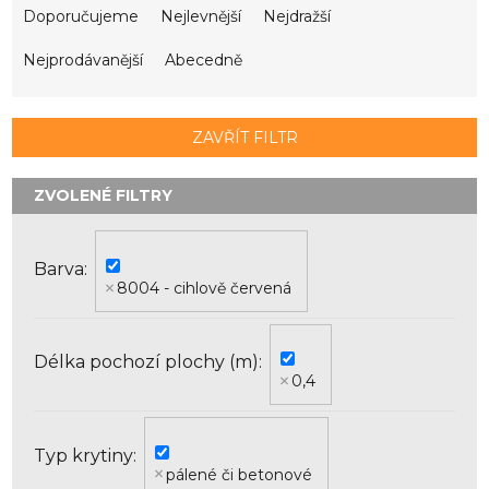
a
Doporučujeme
Nejlevnější
Nejdražší
z
e
Nejprodávanější
Abecedně
n
í
p
ZAVŘÍT FILTR
r
o
d
u
k
Barva
t
8004 - cihlově červená
ů
Délka pochozí plochy (m)
0,4
Typ krytiny
pálené či betonové