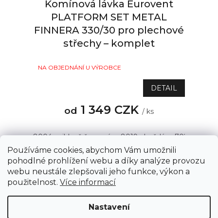
Komínová lávka Eurovent
PLATFORM SET METAL
FINNERA 330/30 pro plechové
střechy – komplet
NA OBJEDNÁNÍ U VÝROBCE
DETAIL
1 349 CZK
od
/ ks
8004 - cihlově červená
8019 - hnědá
7021 - antrac
Používáme cookies, abychom Vám umožnili
pohodlné prohlížení webu a díky analýze provozu
webu neustále zlepšovali jeho funkce, výkon a
5
položek celkem
O
Z
použitelnost.
Více informací
v
á
l
Copyright 2026
AZSTRECHA.CZ
. Všechna práva
p
á
Nastavení
vyhrazena.
Upravit nastavení cookies
d
a