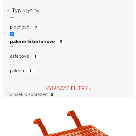
Typ krytiny
plechové
7
pálené či betonové
5
asfaltové
1
pálená
1
VYMAZAT FILTRY
Položek k zobrazení:
5
V
ý
p
i
s