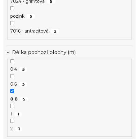
7024 - grafitová
5
pozink
5
7016 - antracitová
2
Délka pochozí plochy (m)
0,4
5
0,6
3
0,8
5
1
1
2
1