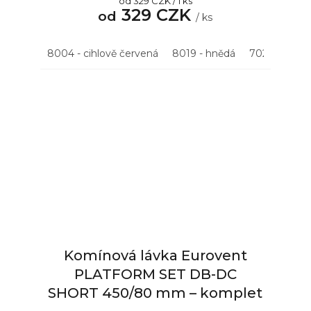
Měrná
od 329 CZK / 1 ks
z
329 CZK
cena:
od
5
/ ks
hvězdiček.
8004 - cihlově červená
8019 - hnědá
7021 - antrac
Komínová lávka Eurovent
PLATFORM SET DB-DC
SHORT 450/80 mm – komplet