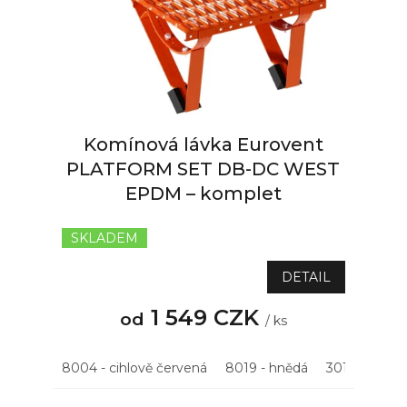
p
r
o
d
u
k
t
Komínová lávka Eurovent
ů
PLATFORM SET DB-DC WEST
EPDM – komplet
SKLADEM
Průměrné
hodnocení
produktu
DETAIL
je
5,0
1 549 CZK
od
/ ks
z
5
hvězdiček.
8004 - cihlově červená
8019 - hnědá
3011 - višňov