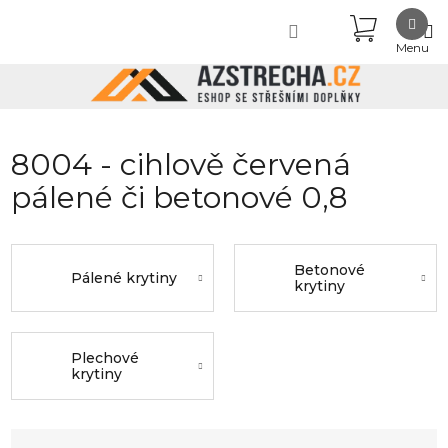
Přejít
NÁKUPN
na
obsah
KOŠÍK
8004 - cihlově červená
pálené či betonové 0,8
Betonové
Pálené krytiny
krytiny
Plechové
krytiny
Ř