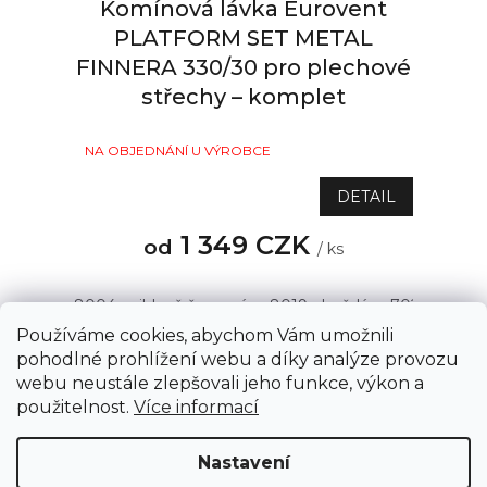
Komínová lávka Eurovent
PLATFORM SET METAL
FINNERA 330/30 pro plechové
střechy – komplet
NA OBJEDNÁNÍ U VÝROBCE
DETAIL
1 349 CZK
od
/ ks
8004 - cihlově červená
8019 - hnědá
7021 - antrac
Používáme cookies, abychom Vám umožnili
pohodlné prohlížení webu a díky analýze provozu
webu neustále zlepšovali jeho funkce, výkon a
5
položek celkem
O
Z
použitelnost.
Více informací
v
á
l
Copyright 2026
AZSTRECHA.CZ
. Všechna práva
p
á
Nastavení
vyhrazena.
Upravit nastavení cookies
d
a