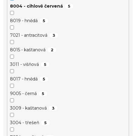
8004 - cihlově červená
5
8019 - hnědá
5
7021 - antracitová
3
8015 - kaštanová
2
3011 - višňová
5
8017 - hnědá
5
9005 - černá
5
3009 - kaštanová
3
3004 - třešeň
5