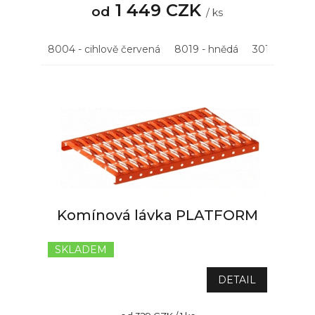
5,0
1 449 CZK
od
/ ks
z
5
hvězdiček.
8004 - cihlově červená
8019 - hnědá
3011 - višňov
Komínová lávka PLATFORM
SKLADEM
Průměrné
hodnocení
produktu
DETAIL
je
5,0