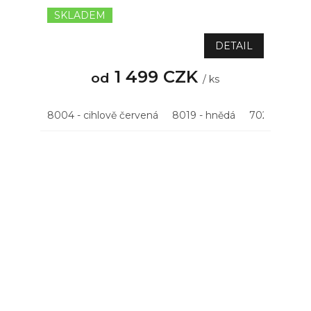
SKLADEM
DETAIL
1 499 CZK
od
/ ks
8004 - cihlově červená
8019 - hnědá
7021 - antrac