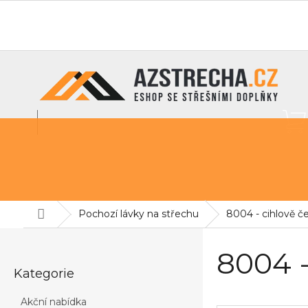
Přejít
na
O nás
info@azstrecha.cz
obsah
Střešní fólie
Sněhové zábrany
Pochozí lávky na st
Domů
Pochozí lávky na střechu
8004 - cihlově č
P
o
8004 -
Přeskočit
s
Kategorie
kategorie
t
r
Akční nabídka