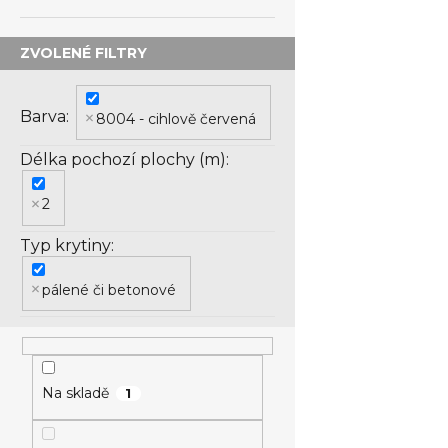
Barva
8004 - cihlově červená
Délka pochozí plochy (m)
2
Typ krytiny
pálené či betonové
Na skladě
1