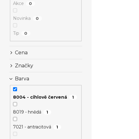
Akce
0
Novinka
0
Tip
0
Cena
Značky
Barva
8004 - cihlově červená
1
8019 - hnědá
1
7021 - antracitová
1