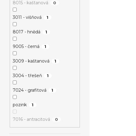
8015 - kaštanová
0
3011 - višňová
1
8017 - hnědá
1
9005 - černá
1
3009 - kaštanová
1
3004 - třešeň
1
7024 - grafitová
1
pozink
1
7016 - antracitová
0