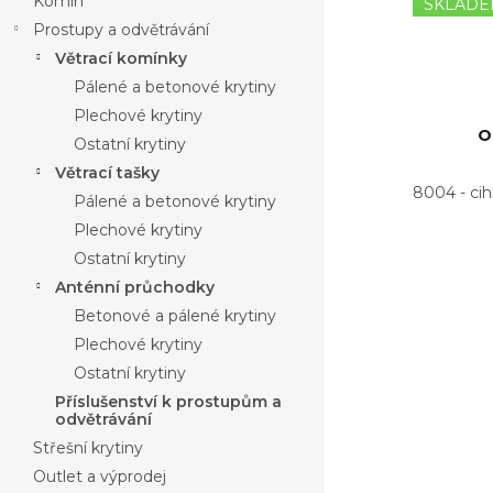
Komín
ů
SKLAD
Prostupy a odvětrávání
Větrací komínky
Pálené a betonové krytiny
Plechové krytiny
o
Ostatní krytiny
Větrací tašky
8004 - ci
Pálené a betonové krytiny
Plechové krytiny
Ostatní krytiny
Anténní průchodky
Betonové a pálené krytiny
Plechové krytiny
Ostatní krytiny
Příslušenství k prostupům a
odvětrávání
Střešní krytiny
Outlet a výprodej