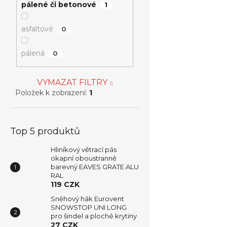
pálené či betonové
1
asfaltové
0
pálená
0
VYMAZAT FILTRY
Položek k zobrazení:
1
Top 5 produktů
Hliníkový větrací pás
okapní oboustranně
barevný EAVES GRATE ALU
RAL
119 CZK
Sněhový hák Eurovent
SNOWSTOP UNI LONG
pro šindel a ploché krytiny
27 CZK