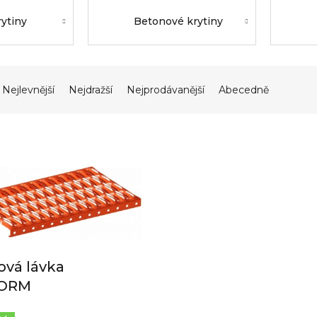
rytiny
Betonové krytiny
Nejlevnější
Nejdražší
Nejprodávanější
Abecedně
vá lávka
FORM