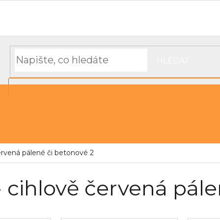
Hodnocení obchodu
Objednávka, platba a doprava
Moj
HLEDAT
NÁKUPNÍ
řechu
Střešní pásky a těsnící materiál
KOŠÍK
ervená pálené či betonové 2
 cihlově červená pále