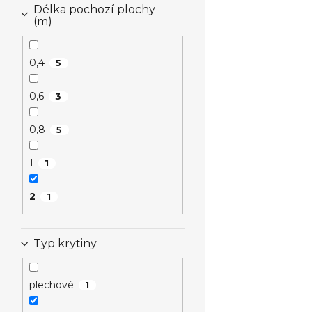
Délka pochozí plochy
(m)
0,4
5
0,6
3
0,8
5
1
1
2
1
Typ krytiny
plechové
1