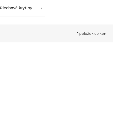
Plechové krytiny
1
položek celkem