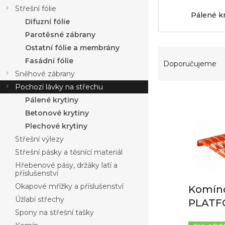
a
Střešní fólie
n
Pálené k
Difuzní fólie
n
í
Parotěsné zábrany
p
Ostatní fólie a membrány
Ř
a
Fasádní fólie
a
Doporučujeme
n
z
Sněhové zábrany
e
e
Pochozí lávky na střechu
l
V
n
Pálené krytiny
ý
í
Betonové krytiny
p
p
Plechové krytiny
i
r
s
o
Střešní výlezy
p
d
Střešní pásky a těsnící materiál
r
u
Hřebenové pásy, držáky latí a
o
k
příslušenství
d
t
Okapové mřížky a příslušenství
Komíno
u
ů
Úžlabí střechy
PLAT
k
Spony na střešní tašky
t