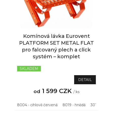
p
r
o
d
u
k
Komínová lávka Eurovent
t
ů
PLATFORM SET METAL FLAT
pro falcovaný plech a click
systém – komplet
SKLADEM
DETAIL
1 599 CZK
od
/ ks
8004 - cihlově červená
8019 - hnědá
3011 - višňov