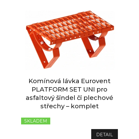
Komínová lávka Eurovent
PLATFORM SET UNI pro
asfaltový šindel či plechové
střechy – komplet
SKLADEM
Průměrné
hodnocení
produktu
DETAIL