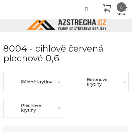
Přejít
NÁKUPN
na
obsah
KOŠÍK
8004 - cihlově červená
plechové 0,6
Betonové
Pálené krytiny
krytiny
Plechové
krytiny
Ř