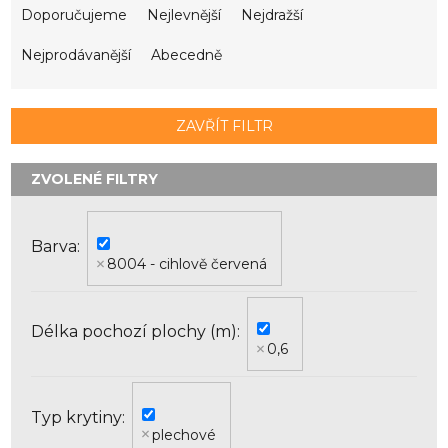
a
Doporučujeme
Nejlevnější
Nejdražší
z
e
Nejprodávanější
Abecedně
n
í
p
ZAVŘÍT FILTR
r
o
d
u
k
Barva
t
8004 - cihlově červená
ů
Délka pochozí plochy (m)
0,6
Typ krytiny
plechové