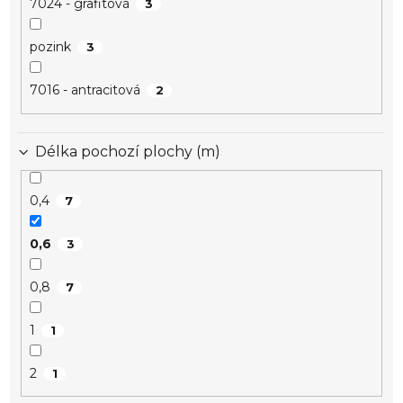
7024 - grafitová
3
pozink
3
7016 - antracitová
2
Délka pochozí plochy (m)
0,4
7
0,6
3
0,8
7
1
1
2
1