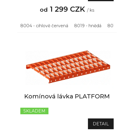
je
5,0
1 299 CZK
od
/ ks
z
5
hvězdiček.
8004 - cihlově červená
8019 - hnědá
8015 - kašta
Komínová lávka PLATFORM
SKLADEM
Průměrné
hodnocení
produktu
DETAIL
je