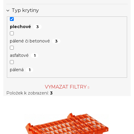
Typ krytiny
plechové
3
pálené či betonové
3
asfaltové
1
pálená
1
VYMAZAT FILTRY
Položek k zobrazení:
3
V
ý
p
i
s