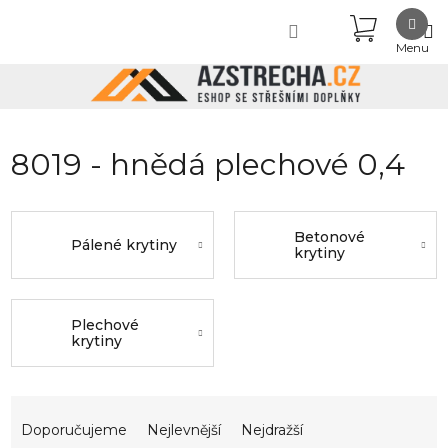
Přejít
NÁKUPN
na
obsah
KOŠÍK
8019 - hnědá plechové 0,4
Betonové
Pálené krytiny
krytiny
Plechové
krytiny
Ř
a
Doporučujeme
Nejlevnější
Nejdražší