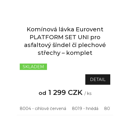
Komínová lávka Eurovent
PLATFORM SET UNI pro
asfaltový šindel či plechové
střechy – komplet
SKLADEM
Průměrné
hodnocení
produktu
DETAIL
je
5,0
1 299 CZK
od
/ ks
z
5
hvězdiček.
8004 - cihlově červená
8019 - hnědá
8015 - kašta