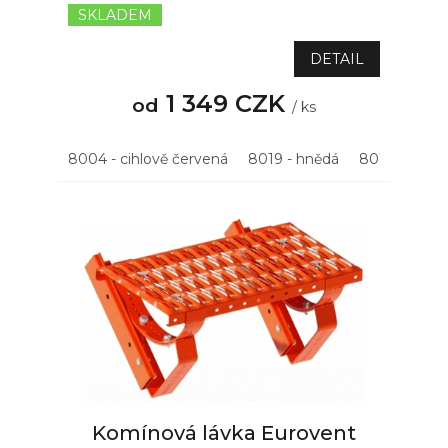
SKLADEM
DETAIL
1 349 CZK
od
/ ks
8004 - cihlově červená
8019 - hnědá
8015 - kašta
Komínová lávka Eurovent