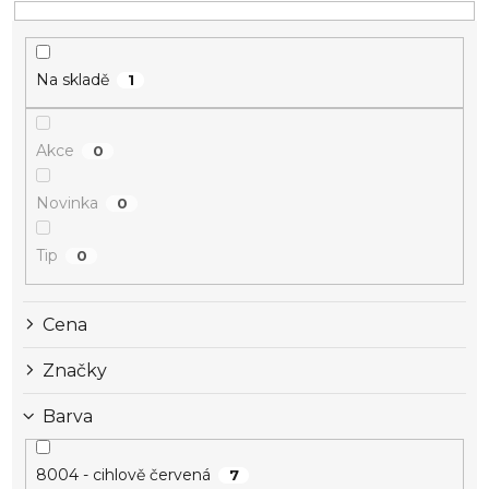
Na skladě
1
Akce
0
Novinka
0
Tip
0
Cena
Značky
Barva
8004 - cihlově červená
7