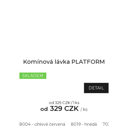
Komínová lávka PLATFORM
SKLADEM
Průměrné
hodnocení
produktu
DETAIL
je
5,0
Měrná
od 329 CZK / 1 ks
z
329 CZK
cena:
od
5
/ ks
hvězdiček.
8004 - cihlově červená
8019 - hnědá
7021 - antrac