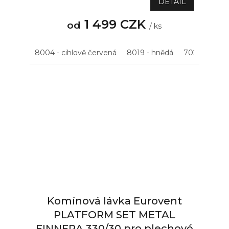
DETAIL
1 499 CZK
od
/ ks
8004 - cihlově červená
8019 - hnědá
7021 - antrac
Komínová lávka Eurovent
PLATFORM SET METAL
FINNERA 330/30 pro plechové