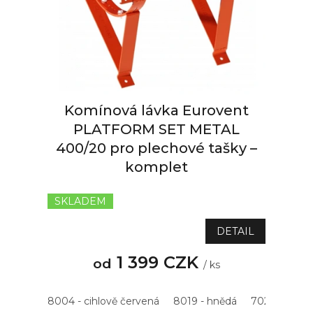
r
o
d
u
k
t
ů
Komínová lávka Eurovent
PLATFORM SET METAL
400/20 pro plechové tašky –
komplet
SKLADEM
DETAIL
1 399 CZK
od
/ ks
8004 - cihlově červená
8019 - hnědá
7021 - antrac