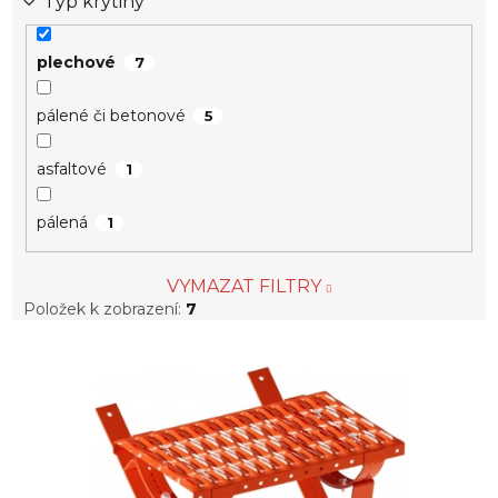
Typ krytiny
plechové
7
pálené či betonové
5
asfaltové
1
pálená
1
VYMAZAT FILTRY
Položek k zobrazení:
7
V
ý
p
i
s
p