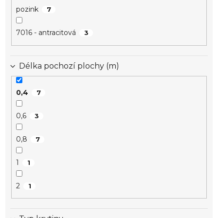
pozink
7
7016 - antracitová
3
Délka pochozí plochy (m)
0,4
7
0,6
3
0,8
7
1
1
2
1