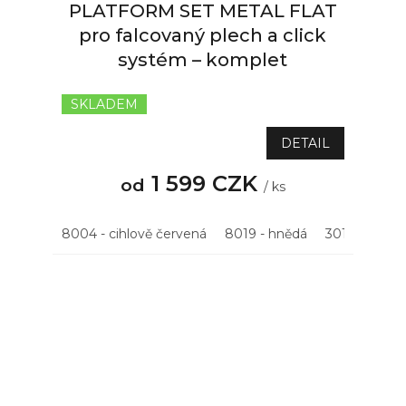
PLATFORM SET METAL FLAT
pro falcovaný plech a click
systém – komplet
SKLADEM
DETAIL
1 599 CZK
od
/ ks
8004 - cihlově červená
8019 - hnědá
3011 - višňov