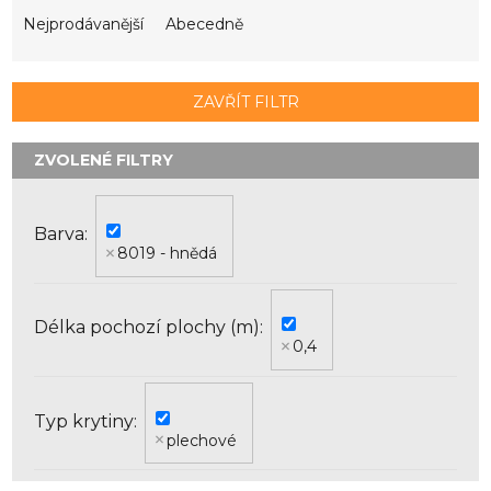
z
e
Nejprodávanější
Abecedně
n
í
p
ZAVŘÍT FILTR
r
o
d
u
k
Barva
t
8019 - hnědá
ů
Délka pochozí plochy (m)
0,4
Typ krytiny
plechové