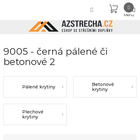
Přejít
NÁKUPN
na
obsah
KOŠÍK
9005 - černá pálené či
betonové 2
Betonové
Pálené krytiny
krytiny
Plechové
krytiny
Ř