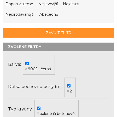
a
Doporučujeme
Nejlevnější
Nejdražší
z
e
Nejprodávanější
Abecedně
n
í
p
ZAVŘÍT FILTR
r
o
d
u
k
Barva
t
9005 - černá
ů
Délka pochozí plochy (m)
2
Typ krytiny
pálené či betonové