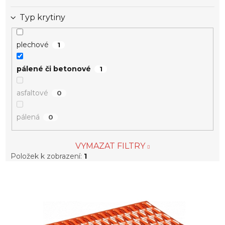
Typ krytiny
plechové
1
pálené či betonové
1
asfaltové
0
pálená
0
VYMAZAT FILTRY
Položek k zobrazení:
1
V
ý
p
i
s