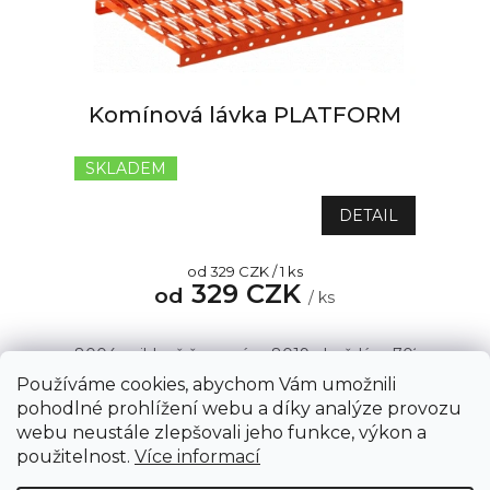
p
r
o
d
u
Komínová lávka PLATFORM
k
t
SKLADEM
Průměrné
ů
hodnocení
produktu
DETAIL
je
5,0
Měrná
od 329 CZK / 1 ks
z
329 CZK
cena:
od
5
/ ks
hvězdiček.
8004 - cihlově červená
8019 - hnědá
7021 - antrac
Používáme cookies, abychom Vám umožnili
pohodlné prohlížení webu a díky analýze provozu
webu neustále zlepšovali jeho funkce, výkon a
1
položek celkem
O
Z
použitelnost.
Více informací
v
á
l