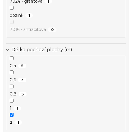
7024 - grafitová
1
pozink
1
7016 - antracitová
0
Délka pochozí plochy (m)
0,4
5
0,6
3
0,8
5
1
1
2
1