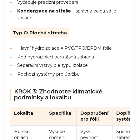
Vyžaduje precizní provedení
Kondenzace na střeše
– správná volba sd je
zásadní
Typ C: Plochá střecha
Hlavní hydroizolace = PVC/TPO/EPDM fólie
Pod hydroizolací parotěsná zábrana
Separační vrstvy dle typu izolace
Pochozí systémy pro údržbu
KROK 3: Zhodnoťte klimatické
podmínky a lokalitu
Lokalita
Specifika
Doporučení
Doplňkov
pro fólii
systémy
Horské
Vysoké
Vyšší
Sněhové
oblasti
sněžení,
pevnost
zábrany,