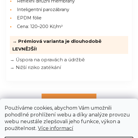
Reflexní difuzní membrány
Inteligentní parozábrany
EPDM fólie
Cena: 120–200 Kč/m²
→ Prémiová varianta je dlouhodobě
LEVNĚJŠÍ!
→ Úspora na opravách a údržbě
→ Nižší riziko zatékání
DALŠÍ ČLÁNEK
Používáme cookies, abychom Vám umožnili
pohodlné prohlížení webu a díky analýze provozu
webu neustále zlepšovali jeho funkce, výkon a
Z
použitelnost.
Více informací
á