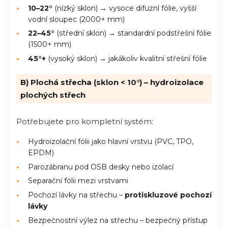
10–22°
(nízký sklon) → vysoce difuzní fólie, vyšší
vodní sloupec (2000+ mm)
22–45°
(střední sklon) → standardní podstřešní fólie
(1500+ mm)
45°+
(vysoký sklon) → jakákoliv kvalitní střešní fólie
B) Plochá střecha (sklon < 10°) – hydroizolace
plochých střech
Potřebujete pro kompletní systém:
Hydroizolační fólii jako hlavní vrstvu (PVC, TPO,
EPDM)
Parozábranu pod OSB desky nebo izolací
Separační fólii mezi vrstvami
Pochozí lávky na střechu –
protiskluzové pochozí
lávky
Bezpečnostní výlez na střechu – bezpečný přístup