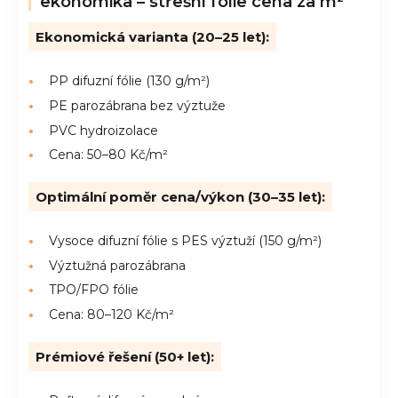
ekonomika – střešní fólie cena za m²
Ekonomická varianta (20–25 let):
PP difuzní fólie (130 g/m²)
PE parozábrana bez výztuže
PVC hydroizolace
Cena: 50–80 Kč/m²
Optimální poměr cena/výkon (30–35 let):
Vysoce difuzní fólie s PES výztuží (150 g/m²)
Výztužná parozábrana
TPO/FPO fólie
Cena: 80–120 Kč/m²
Prémiové řešení (50+ let):