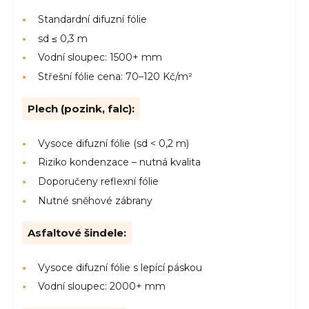
Standardní difuzní fólie
sd ≤ 0,3 m
Vodní sloupec: 1500+ mm
Střešní fólie cena: 70–120 Kč/m²
Plech (pozink, falc):
Vysoce difuzní fólie (sd < 0,2 m)
Riziko kondenzace – nutná kvalita
Doporučeny reflexní fólie
Nutné sněhové zábrany
Asfaltové šindele:
Vysoce difuzní fólie s lepící páskou
Vodní sloupec: 2000+ mm