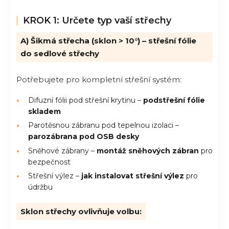
KROK 1: Určete typ vaší střechy
A) Šikmá střecha (sklon > 10°) – střešní fólie
do sedlové střechy
Potřebujete pro kompletní střešní systém:
Difuzní fólii pod střešní krytinu –
podstřešní fólie
skladem
Parotěsnou zábranu pod tepelnou izolaci –
parozábrana pod OSB desky
Sněhové zábrany –
montáž sněhových zábran
pro
bezpečnost
Střešní výlez –
jak instalovat střešní výlez
pro
údržbu
Sklon střechy ovlivňuje volbu: