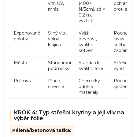
vítr, UV,
(400+
ochrana
mráz
N/5cm), sd <
proti sněh
0,2 m,
výztuž
Exponované
Silný vítr,
Vyšší
Pochozí
polohy
volná
pevnost,
lávky,
krajina
kvalitní
sněhové
kotvení
zábrany
Město
Standardní
Standardní
Střešní
podmínky
kvalitní fólie
výlez
Průmysl
Prach,
Chemicky
Pochozí
chemie
odolné
systémy
materiály
KROK 4: Typ střešní krytiny a její vliv na
výběr fólie
Pálená/betonová taška: