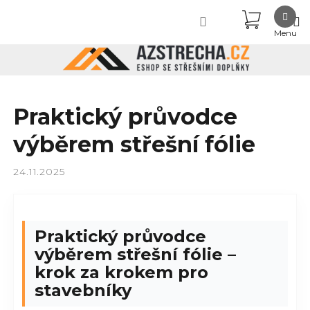
Přejít
NÁKUPN
na
obsah
KOŠÍK
Praktický průvodce
výběrem střešní fólie
24.11.2025
Praktický průvodce
výběrem střešní fólie –
krok za krokem pro
stavebníky