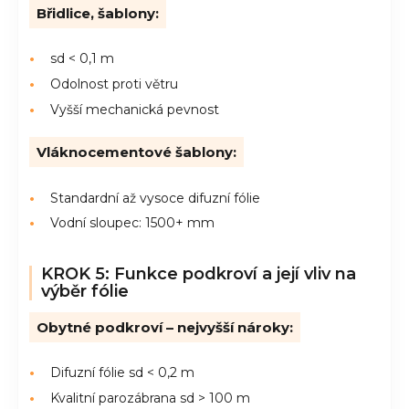
Břidlice, šablony:
sd < 0,1 m
Odolnost proti větru
Vyšší mechanická pevnost
Vláknocementové šablony:
Standardní až vysoce difuzní fólie
Vodní sloupec: 1500+ mm
KROK 5: Funkce podkroví a její vliv na
výběr fólie
Obytné podkroví – nejvyšší nároky:
Difuzní fólie sd < 0,2 m
Kvalitní parozábrana sd > 100 m