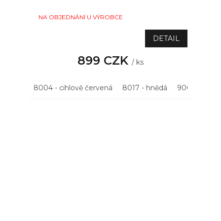
NA OBJEDNÁNÍ U VÝROBCE
DETAIL
899 CZK
/ ks
8004 - cihlově červená
8017 - hnědá
9005 - černá