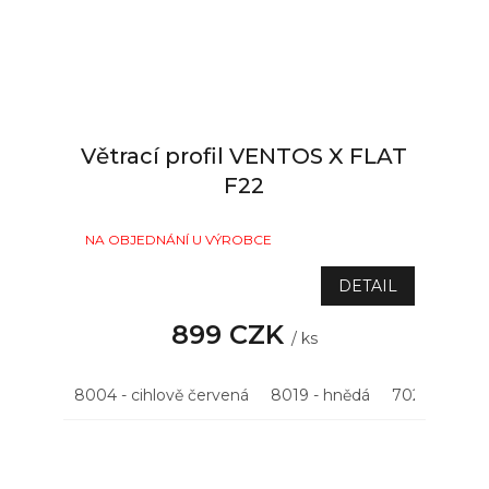
Větrací profil VENTOS X FLAT
F22
NA OBJEDNÁNÍ U VÝROBCE
DETAIL
899 CZK
/ ks
8004 - cihlově červená
8019 - hnědá
7021 - antrac