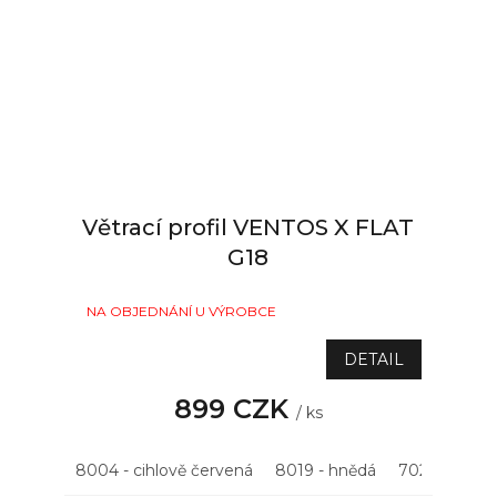
Větrací profil VENTOS X FLAT
G18
NA OBJEDNÁNÍ U VÝROBCE
DETAIL
899 CZK
/ ks
8004 - cihlově červená
8019 - hnědá
7021 - antrac