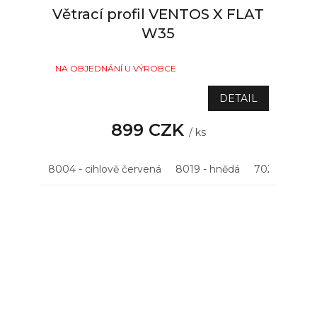
Větrací profil VENTOS X FLAT
W35
NA OBJEDNÁNÍ U VÝROBCE
DETAIL
899 CZK
/ ks
8004 - cihlově červená
8019 - hnědá
7021 - antrac