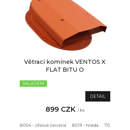
k
i
t
s
ů
p
r
o
d
u
k
t
Větrací komínek VENTOS X
ů
FLAT BITU O
SKLADEM
DETAIL
899 CZK
/ ks
8004 - cihlově červená
8019 - hnědá
7021 - antrac