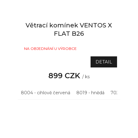
Větrací komínek VENTOS X
FLAT B26
NA OBJEDNÁNÍ U VÝROBCE
DETAIL
899 CZK
/ ks
8004 - cihlově červená
8019 - hnědá
7021 - antrac