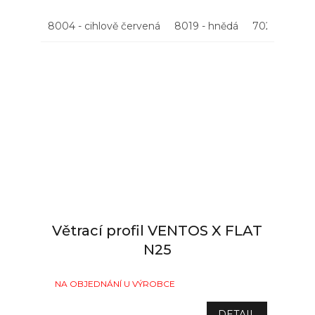
8004 - cihlově červená
8019 - hnědá
7021 - antrac
Větrací profil VENTOS X FLAT
N25
NA OBJEDNÁNÍ U VÝROBCE
DETAIL