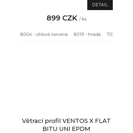
DETAIL
899 CZK
/ ks
8004 - cihlově červená
8019 - hnědá
7021 - antrac
Větrací profil VENTOS X FLAT
BITU UNI EPDM