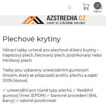
Přejít
NÁKUPN
na
obsah
KOŠÍK
Plechové krytiny
Větrací tašky určené pro plechové střešní krytiny –
trapézový plech, falcovaný plech, pozinkovaný nebo
hliníkový plech.
Tašky jsou vybaveny univerzálním gumovým
límcem, který se přizpůsobí profilu plechu a zajistí
100% těsnost.
✅ univerzální pro různé typy plechů ✅ flexibilní
gumový límec (EPDM) ✅ barevné provedení (RAL
barvy) ✅ odolné povětrnosti