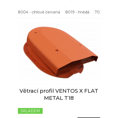
8004 - cihlově červená
8019 - hnědá
7021 - antrac
Větrací profil VENTOS X FLAT
METAL T18
SKLADEM