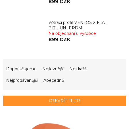
899 CZK
Větrací profil VENTOS X FLAT
BITU UNI EPDM
Na objednání u výrobce
899 CZK
Ř
a
Doporučujeme
Nejlevnější
Nejdražší
z
e
Nejprodávanější
Abecedně
n
í
p
OTEVŘÍT FILTR
r
o
V
d
ý
u
p