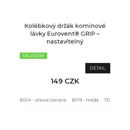
Kolébkový držák komínové
lávky Eurovent® GRIP –
nastavitelný
SKLADEM
DETAIL
149 CZK
8004 - cihlově červená
8019 - hnědá
7021 - antrac