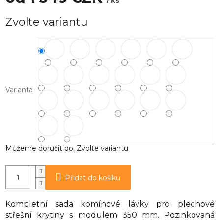
/ ks
Měrná
Zvolte variantu
cena:
Varianta
Můžeme doručit do:
Zvolte variantu
Přidat do košíku
Kompletní sada komínové lávky pro plechové
střešní krytiny s modulem 350 mm. Pozinkovaná