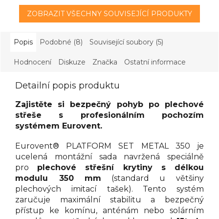
ZOBRAZIT VŠECHNY SOUVISEJÍCÍ PRODUKTY
Popis
Podobné (8)
Související soubory (5)
Hodnocení
Diskuze
Značka
Ostatní informace
Detailní popis produktu
Zajistěte si bezpečný pohyb po plechové
střeše s profesionálním pochozím
systémem Eurovent.
Eurovent® PLATFORM SET METAL 350 je
ucelená montážní sada navržená speciálně
pro
plechové střešní krytiny s délkou
modulu 350 mm
(standard u většiny
plechových imitací tašek). Tento systém
zaručuje maximální stabilitu a bezpečný
přístup ke komínu, anténám nebo solárním