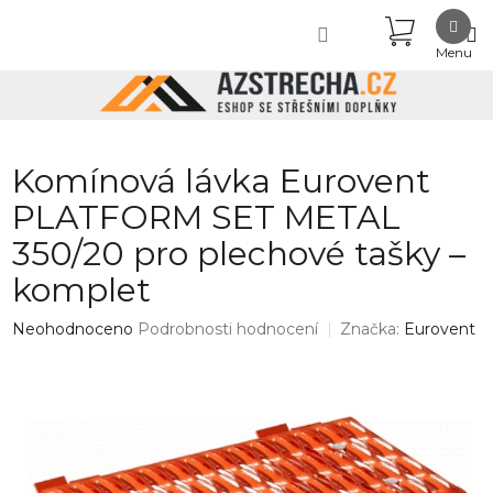
Přejít
NÁKUPN
na
obsah
KOŠÍK
Komínová lávka Eurovent
PLATFORM SET METAL
350/20 pro plechové tašky –
komplet
Průměrné
Neohodnoceno
Podrobnosti hodnocení
Značka:
Eurovent
hodnocení
produktu
je
0,0
z
5
hvězdiček.