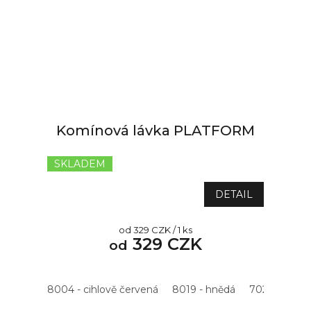
Komínová lávka PLATFORM
SKLADEM
Průměrné
hodnocení
produktu
DETAIL
je
5,0
Měrná
od 329 CZK / 1 ks
z
329 CZK
cena:
od
5
hvězdiček.
8004 - cihlově červená
8019 - hnědá
7021 - antrac