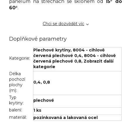
panelům na střechách se sklonem od
15° do
60°
.
Chci se dozvědět víc
Doplňkové parametry
Plechové krytiny
,
8004 - cihlově
červená plechové 0,4
,
8004 - cihlově
Kategorie
:
červená plechové 0,8
,
Zobrazit další
kategorie
Délka
pochozí
0,4
,
0,8
plochy
(m)
:
Typ
plechové
krytiny
:
balení
:
1 ks
materiál
:
pozinkovaná a lakovaná ocel