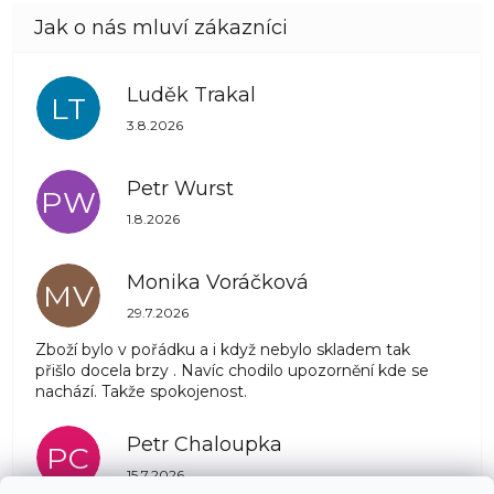
Luděk Trakal
LT
Hodnocení obchodu je 5 z 5 hvězdiček.
3.8.2026
Petr Wurst
PW
Hodnocení obchodu je 5 z 5 hvězdiček.
1.8.2026
Monika Voráčková
MV
Hodnocení obchodu je 5 z 5 hvězdiček.
29.7.2026
Zboží bylo v pořádku a i když nebylo skladem tak
přišlo docela brzy . Navíc chodilo upozornění kde se
nachází. Takže spokojenost.
Petr Chaloupka
PC
Hodnocení obchodu je 5 z 5 hvězdiček.
15.7.2026