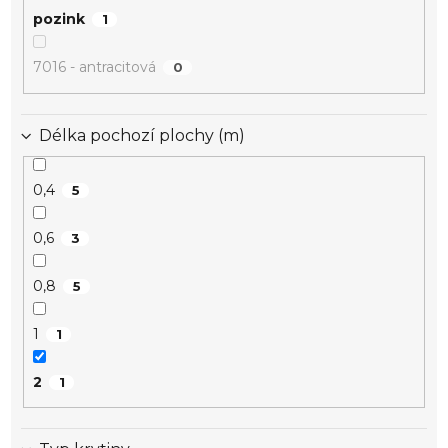
pozink
1
7016 - antracitová
0
Délka pochozí plochy (m)
0,4
5
0,6
3
0,8
5
1
1
2
1