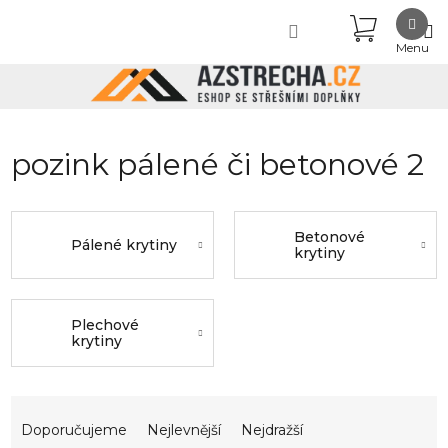
Přejít
NÁKUPN
na
obsah
KOŠÍK
pozink pálené či betonové 2
Betonové
Pálené krytiny
krytiny
Plechové
krytiny
Ř
a
Doporučujeme
Nejlevnější
Nejdražší