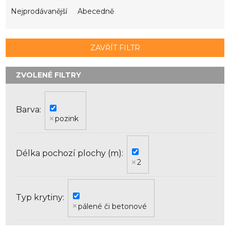
z
e
Nejprodávanější
Abecedně
n
í
p
ZAVŘÍT FILTR
r
o
d
u
k
Barva
t
pozink
ů
Délka pochozí plochy (m)
2
Typ krytiny
pálené či betonové