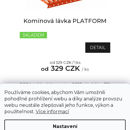
r
o
d
u
Komínová lávka PLATFORM
k
t
SKLADEM
Průměrné
ů
hodnocení
produktu
DETAIL
je
5,0
Měrná
od 329 CZK / 1 ks
z
329 CZK
cena:
od
5
/ ks
hvězdiček.
8004 - cihlově červená
8019 - hnědá
7021 - antrac
Používáme cookies, abychom Vám umožnili
pohodlné prohlížení webu a díky analýze provozu
webu neustále zlepšovali jeho funkce, výkon a
1
položek celkem
O
Z
použitelnost.
Více informací
v
á
l
Copyright 2026
AZSTRECHA.CZ
. Všechna práva
p
á
Nastavení
vyhrazena.
Upravit nastavení cookies
d