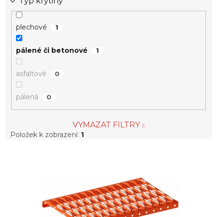
Typ krytiny
plechové
1
pálené či betonové
1
asfaltové
0
pálená
0
VYMAZAT FILTRY
Položek k zobrazení:
1
V
ý
p
i
s
p