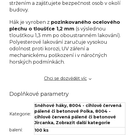
stržením a zajišťujete bezpečnost osob v okolí
budovy.
Hák je vyroben z
pozinkovaného ocelového
plechu o tloušťce 1,2 mm
(s výslednou
tloušťkou 1,3 mm po oboustranném lakování).
Polyesterové lakování zaručuje vysokou
odolnost proti korozi, UV záření a
mechanickému poškození i v náročných
horských podmínkách.
Chci se dozvědět víc
Doplňkové parametry
Sněhové háky
,
8004 - cihlově červená
pálené či betonové Polka
,
8004 -
Kategorie
:
cihlově červená pálené či betonové
Jircanka
,
Zobrazit další kategorie
balení
:
100 ks