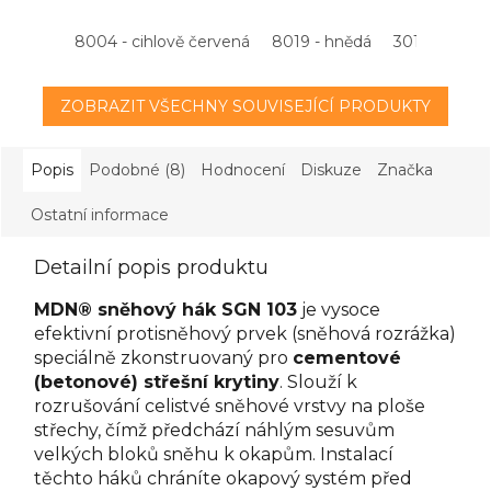
8004 - cihlově červená
8019 - hnědá
3011 - višňov
ZOBRAZIT VŠECHNY SOUVISEJÍCÍ PRODUKTY
Popis
Podobné (8)
Hodnocení
Diskuze
Značka
Ostatní informace
Detailní popis produktu
MDN® sněhový hák SGN 103
je vysoce
efektivní protisněhový prvek (sněhová rozrážka)
speciálně zkonstruovaný pro
cementové
(betonové) střešní krytiny
. Slouží k
rozrušování celistvé sněhové vrstvy na ploše
střechy, čímž předchází náhlým sesuvům
velkých bloků sněhu k okapům. Instalací
těchto háků chráníte okapový systém před