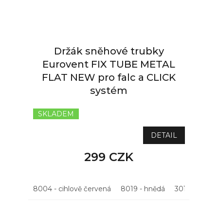
Držák sněhové trubky
Eurovent FIX TUBE METAL
FLAT NEW pro falc a CLICK
systém
SKLADEM
DETAIL
299 CZK
8004 - cihlově červená
8019 - hnědá
3011 - višňov