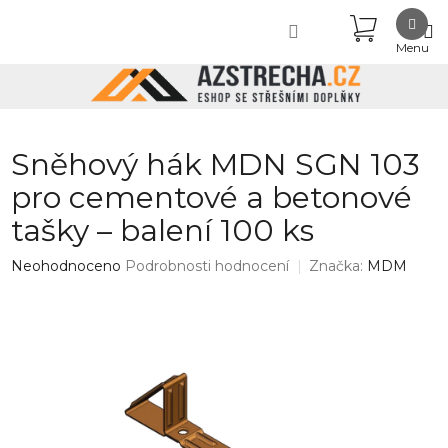
Přejít
NÁKUPN
na
obsah
KOŠÍK
Sněhový hák MDN SGN 103
pro cementové a betonové
tašky – balení 100 ks
Průměrné
Neohodnoceno
Podrobnosti hodnocení
Značka:
MDM
hodnocení
produktu
je
0,0
z
5
hvězdiček.