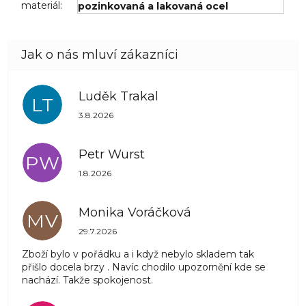
materiál
:
pozinkovaná a lakovaná ocel
Luděk Trakal
LT
Hodnocení obchodu je 5 z 5 hvězdiček.
3.8.2026
Petr Wurst
PW
Hodnocení obchodu je 5 z 5 hvězdiček.
1.8.2026
Monika Voráčková
MV
Hodnocení obchodu je 5 z 5 hvězdiček.
29.7.2026
Zboží bylo v pořádku a i když nebylo skladem tak
přišlo docela brzy . Navíc chodilo upozornění kde se
nachází. Takže spokojenost.