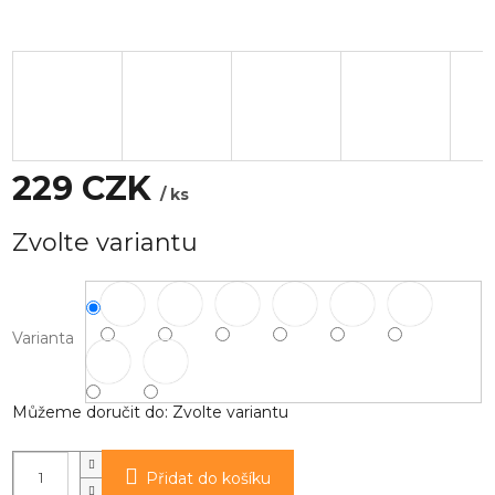
229 CZK
/ ks
Měrná
Zvolte variantu
cena:
Varianta
Můžeme doručit do:
Zvolte variantu
Přidat do košíku