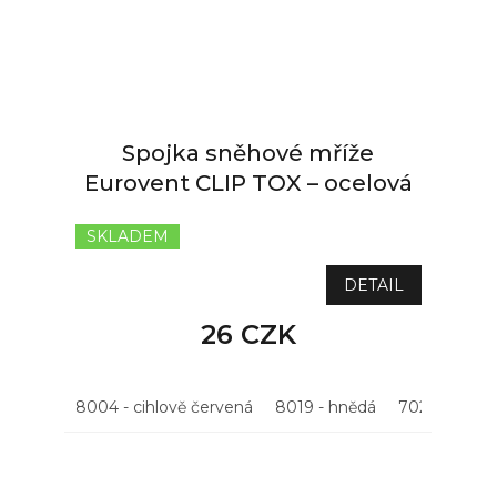
Spojka sněhové mříže
Eurovent CLIP TOX – ocelová
SKLADEM
DETAIL
26 CZK
8004 - cihlově červená
8019 - hnědá
7021 - antrac