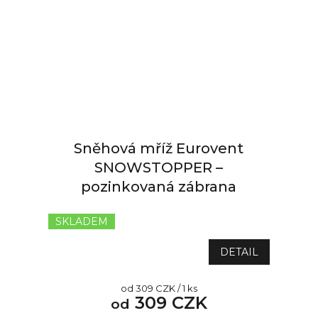
Sněhová mříž Eurovent
SNOWSTOPPER –
pozinkovaná zábrana
SKLADEM
Průměrné
hodnocení
produktu
DETAIL
je
5,0
Měrná
od 309 CZK / 1 ks
z
309 CZK
cena:
od
5
hvězdiček.