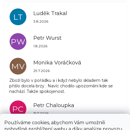
Luděk Trakal
LT
Hodnocení obchodu je 5 z 5 hvězdiček.
3.8.2026
Petr Wurst
PW
Hodnocení obchodu je 5 z 5 hvězdiček.
1.8.2026
Monika Voráčková
MV
Hodnocení obchodu je 5 z 5 hvězdiček.
29.7.2026
Zboží bylo v pořádku a i když nebylo skladem tak
přišlo docela brzy . Navíc chodilo upozornění kde se
nachází. Takže spokojenost.
Petr Chaloupka
PC
Hodnocení obchodu je 5 z 5 hvězdiček.
15.7.2026
Používáme cookies, abychom Vám umožnili
pohodlné prohlížení webu a díky analýze provozu
Zobrazit další hodnocení