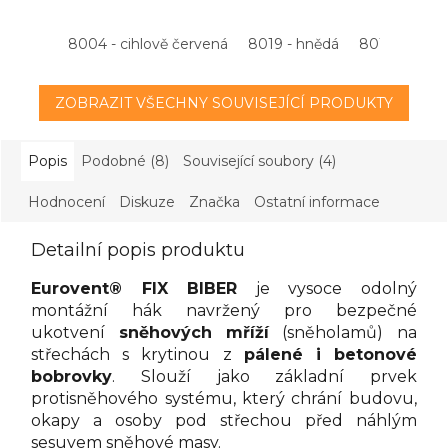
8004 - cihlově červená
8019 - hnědá
8017 - hněd
ZOBRAZIT VŠECHNY SOUVISEJÍCÍ PRODUKTY
Popis
Podobné (8)
Související soubory (4)
Hodnocení
Diskuze
Značka
Ostatní informace
Detailní popis produktu
Eurovent® FIX BIBER
je vysoce odolný
montážní hák navržený pro bezpečné
ukotvení
sněhových mříží
(sněholamů) na
střechách s krytinou z
pálené i betonové
bobrovky
. Slouží jako základní prvek
protisněhového systému, který chrání budovu,
okapy a osoby pod střechou před náhlým
sesuvem sněhové masy.