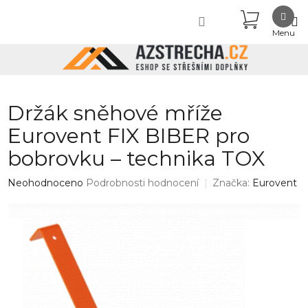
Přejít
NÁKUPN
na
obsah
KOŠÍK
Držák sněhové mříže
Eurovent FIX BIBER pro
bobrovku – technika TOX
Průměrné
Neohodnoceno
Podrobnosti hodnocení
Značka:
Eurovent
hodnocení
produktu
je
0,0
z
5
hvězdiček.