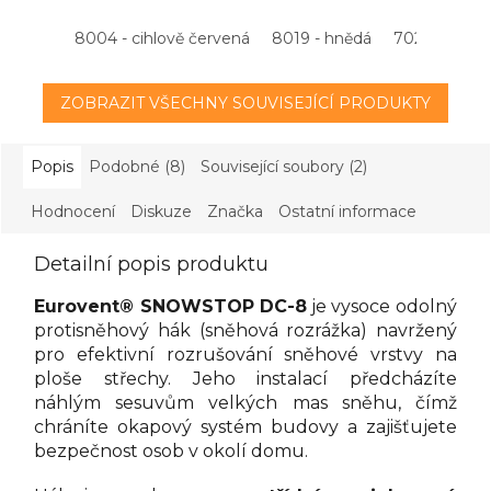
8004 - cihlově červená
8019 - hnědá
7021 - antrac
ZOBRAZIT VŠECHNY SOUVISEJÍCÍ PRODUKTY
Popis
Podobné (8)
Související soubory (2)
Hodnocení
Diskuze
Značka
Ostatní informace
Detailní popis produktu
Eurovent® SNOWSTOP DC-8
je vysoce odolný
protisněhový hák (sněhová rozrážka) navržený
pro efektivní rozrušování sněhové vrstvy na
ploše střechy. Jeho instalací předcházíte
náhlým sesuvům velkých mas sněhu, čímž
chráníte okapový systém budovy a zajišťujete
bezpečnost osob v okolí domu.