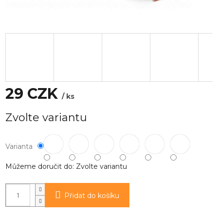
29 CZK
/ ks
Měrná
Zvolte variantu
cena:
Varianta
Můžeme doručit do:
Zvolte variantu
Přidat do košíku