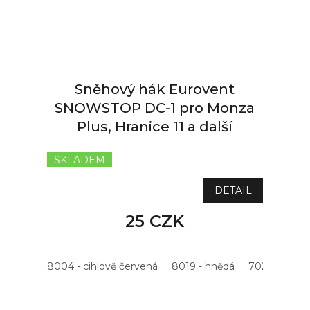
Sněhový hák Eurovent
SNOWSTOP DC-1 pro Monza
Plus, Hranice 11 a další
SKLADEM
DETAIL
25 CZK
8004 - cihlově červená
8019 - hnědá
7021 - antrac