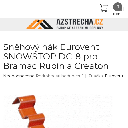
Přejít
NÁKUPN
na
obsah
KOŠÍK
Sněhový hák Eurovent
SNOWSTOP DC-8 pro
Bramac Rubín a Creaton
Průměrné
Neohodnoceno
Podrobnosti hodnocení
Značka:
Eurovent
hodnocení
produktu
je
0,0
z
5
hvězdiček.