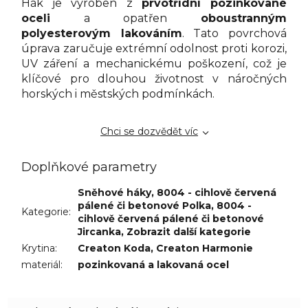
Hák je vyroben z
prvotřídní pozinkované
oceli
a opatřen
oboustranným
polyesterovým lakováním
. Tato povrchová
úprava zaručuje extrémní odolnost proti korozi,
UV záření a mechanickému poškození, což je
klíčové pro dlouhou životnost v náročných
horských i městských podmínkách.
Chci se dozvědět víc
Doplňkové parametry
Sněhové háky
,
8004 - cihlově červená
pálené či betonové Polka
,
8004 -
Kategorie
:
cihlově červená pálené či betonové
Jircanka
,
Zobrazit další kategorie
Krytina
:
Creaton Koda
,
Creaton Harmonie
materiál
:
pozinkovaná a lakovaná ocel