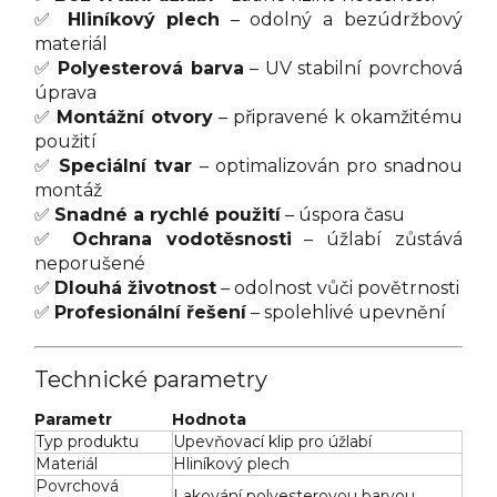
✅
Hliníkový plech
– odolný a bezúdržbový
materiál
✅
Polyesterová barva
– UV stabilní povrchová
úprava
✅
Montážní otvory
– připravené k okamžitému
použití
✅
Speciální tvar
– optimalizován pro snadnou
montáž
✅
Snadné a rychlé použití
– úspora času
✅
Ochrana vodotěsnosti
– úžlabí zůstává
neporušené
✅
Dlouhá životnost
– odolnost vůči povětrnosti
✅
Profesionální řešení
– spolehlivé upevnění
Technické parametry
Parametr
Hodnota
Typ produktu
Upevňovací klip pro úžlabí
Materiál
Hliníkový plech
Povrchová
Lakování polyesterovou barvou