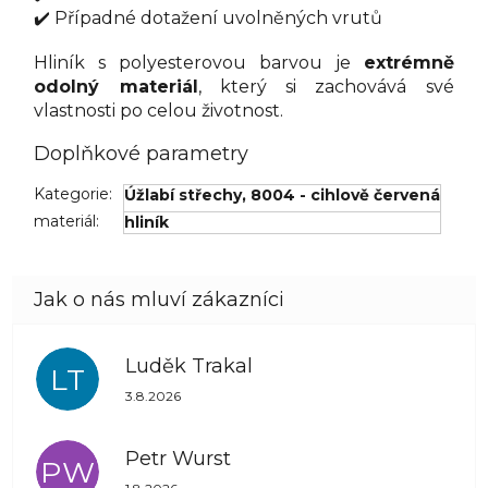
✔️ Případné dotažení uvolněných vrutů
Hliník s polyesterovou barvou je
extrémně
odolný materiál
, který si zachovává své
vlastnosti po celou životnost.
Doplňkové parametry
Kategorie
:
Úžlabí střechy
,
8004 - cihlově červená
materiál
:
hliník
Luděk Trakal
LT
Hodnocení obchodu je 5 z 5 hvězdiček.
3.8.2026
Petr Wurst
PW
Hodnocení obchodu je 5 z 5 hvězdiček.