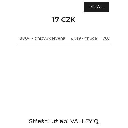
DETAIL
17 CZK
8004 - cihlově červená
8019 - hnědá
7021 - antrac
Střešní úžlabí VALLEY Q