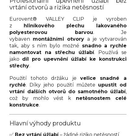
Profesionální upevnění úžlabí bez
vrtání otvorů a rizika netěsností
Eurovent® VALLEY CLIP je vyroben
z
hliníkového plechu lakovaného
polyesterovou barvou
. Je
vybaven
montážními otvory
a je vytvarován
tak, aby s ním bylo možné
snadno a rychle
namontovat na střechu úžlabí
. Používá se
jako
díl pro upevnění úžlabí ke konstrukci
střechy
.
Použití tohoto držáku je
velice snadné a
rychlé
. Díky jeho použití můžete
upustit od
vrtání dalších otvorů do samotného úžlabí
,
což by mohlo vést k
netěsnostem celé
konstrukce
.
Hlavní výhody produktu
✅
Bez vrtání úžlabí
– žádné riziko netěsností