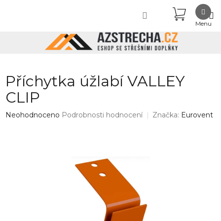
Přejít
NÁKUPN
na
obsah
KOŠÍK
Příchytka úžlabí VALLEY
CLIP
Průměrné
Neohodnoceno
Podrobnosti hodnocení
Značka:
Eurovent
hodnocení
produktu
je
0,0
z
5
hvězdiček.