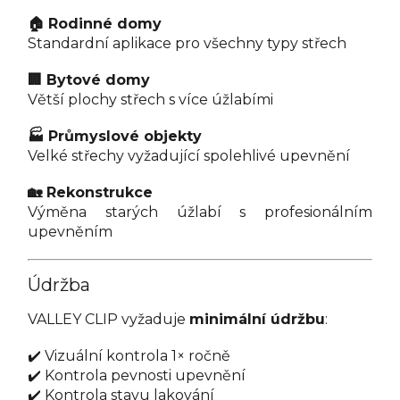
🏠 Rodinné domy
Standardní aplikace pro všechny typy střech
🏢 Bytové domy
Větší plochy střech s více úžlabími
🏭 Průmyslové objekty
Velké střechy vyžadující spolehlivé upevnění
🏡 Rekonstrukce
Výměna starých úžlabí s profesionálním
upevněním
Údržba
VALLEY CLIP vyžaduje
minimální údržbu
:
✔️ Vizuální kontrola 1× ročně
✔️ Kontrola pevnosti upevnění
✔️ Kontrola stavu lakování