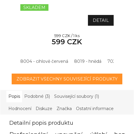
SKLADEM
DETAIL
Měrná
599 CZK / 1 ks
599 CZK
cena:
8004 - cihlově červená
8019 - hnědá
7021 - antrac
ZOBRAZIT VŠECHNY SOUVISEJÍCÍ PRODUKTY
Popis
Podobné (3)
Související soubory (1)
Hodnocení
Diskuze
Značka
Ostatní informace
Detailní popis produktu