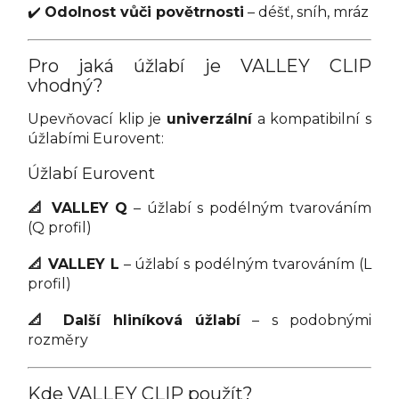
✔️
Odolnost vůči povětrnosti
– déšť, sníh, mráz
Pro jaká úžlabí je VALLEY CLIP
vhodný?
Upevňovací klip je
univerzální
a kompatibilní s
úžlabími Eurovent:
Úžlabí Eurovent
📐 VALLEY Q
– úžlabí s podélným tvarováním
(Q profil)
📐 VALLEY L
– úžlabí s podélným tvarováním (L
profil)
📐 Další hliníková úžlabí
– s podobnými
rozměry
Kde VALLEY CLIP použít?