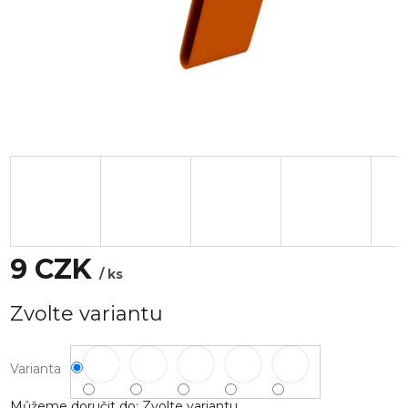
9 CZK
/ ks
Měrná
Zvolte variantu
cena:
Varianta
Můžeme doručit do:
Zvolte variantu