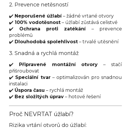
2. Prevence netěsností
✔️
Neporušené úžlabí
– žádné vrtané otvory
✔️
100% vodotěsnost
– úžlabí zůstává celistvé
✔️
Ochrana proti zatékání
– prevence
problémů
✔️
Dlouhodobá spolehlivost
– trvalé utěsnění
3. Snadná a rychlá montáž
✔️
Připravené montážní otvory
– stačí
přišroubovat
✔️
Speciální tvar
– optimalizován pro snadnou
instalaci
✔️
Úspora času
– rychlá montáž
✔️
Bez složitých úprav
– hotové řešení
Proč NEVRTAT úžlabí?
Rizika vrtání otvorů do úžlabí: