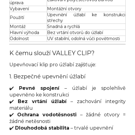
úprava
Vybavení
Montážní otvory
Upevnění úžlabí ke konstrukci
Použití
střechy
Montáž
Snadná a rychlá
Hlavní výhoda
Bez vrtání otvorů do úžlabí
Odolnost
UV stabilní, odolná vůči povětrnosti
K čemu slouží VALLEY CLIP?
Upevňovací klip pro úžlabí zajišťuje:
1. Bezpečné upevnění úžlabí
✔️
Pevné spojení
– úžlabí je spolehlivě
upevněno ke konstrukci
✔️
Bez vrtání úžlabí
– zachování integrity
materiálu
✔️
Ochrana vodotěsnosti
– žádné otvory =
žádné netěsnosti
✔️
Dlouhodobá stabilita
– trvalé upevnění