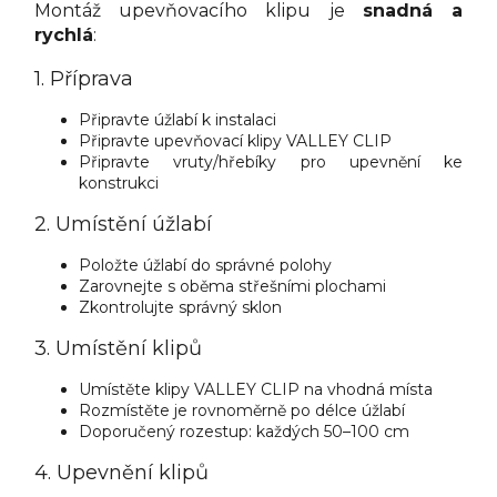
Montáž upevňovacího klipu je
snadná a
rychlá
:
1. Příprava
Připravte úžlabí k instalaci
Připravte upevňovací klipy VALLEY CLIP
Připravte vruty/hřebíky pro upevnění ke
konstrukci
2. Umístění úžlabí
Položte úžlabí do správné polohy
Zarovnejte s oběma střešními plochami
Zkontrolujte správný sklon
3. Umístění klipů
Umístěte klipy VALLEY CLIP na vhodná místa
Rozmístěte je rovnoměrně po délce úžlabí
Doporučený rozestup: každých 50–100 cm
4. Upevnění klipů