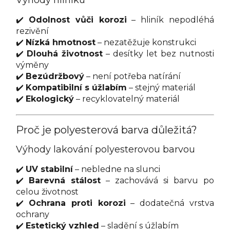
Výhody hliníku
✔️
Odolnost vůči korozi
– hliník nepodléhá
rezivění
✔️
Nízká hmotnost
– nezatěžuje konstrukci
✔️
Dlouhá životnost
– desítky let bez nutnosti
výměny
✔️
Bezúdržbový
– není potřeba natírání
✔️
Kompatibilní s úžlabím
– stejný materiál
✔️
Ekologický
– recyklovatelný materiál
Proč je polyesterová barva důležitá?
Výhody lakování polyesterovou barvou
✔️
UV stabilní
– nebledne na slunci
✔️
Barevná stálost
– zachovává si barvu po
celou životnost
✔️
Ochrana proti korozi
– dodatečná vrstva
ochrany
✔️
Estetický vzhled
– sladění s úžlabím