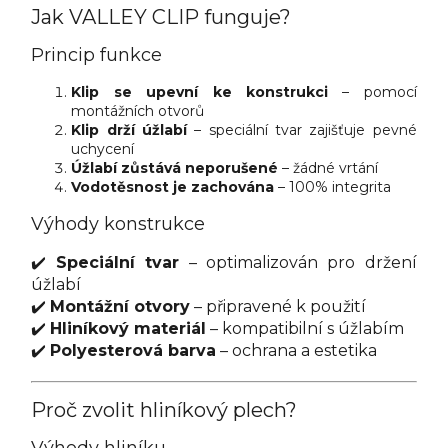
Jak VALLEY CLIP funguje?
Princip funkce
Klip se upevní ke konstrukci
– pomocí
montážních otvorů
Klip drží úžlabí
– speciální tvar zajišťuje pevné
uchycení
Úžlabí zůstává neporušené
– žádné vrtání
Vodotěsnost je zachována
– 100% integrita
Výhody konstrukce
✔️
Speciální tvar
– optimalizován pro držení
úžlabí
✔️
Montážní otvory
– připravené k použití
✔️
Hliníkový materiál
– kompatibilní s úžlabím
✔️
Polyesterová barva
– ochrana a estetika
Proč zvolit hliníkový plech?