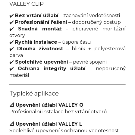
VALLEY CLIP:
✔️
Bez vrtání úžlabí
– zachování vodotěsnosti
✔️
Profesionální řešení
– doporučený postup
✔️
Snadná montáž
– připravené montážní
otvory
✔️
Rychlá instalace
– úspora času
✔️
Dlouhá životnost
– hliník + polyesterová
barva
✔️
Spolehlivé upevnění
– pevné spojení
✔️
Ochrana integrity úžlabí
– neporušený
materiál
Typické aplikace
📐 Upevnění úžlabí VALLEY Q
Profesionální instalace bez vrtání otvorů
📐 Upevnění úžlabí VALLEY L
Spolehlivé upevnění s ochranou vodotěsnosti