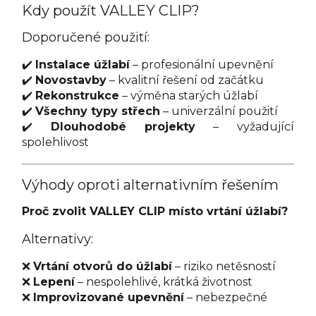
Kdy použít VALLEY CLIP?
Doporučené použití:
✔️
Instalace úžlabí
– profesionální upevnění
✔️
Novostavby
– kvalitní řešení od začátku
✔️
Rekonstrukce
– výměna starých úžlabí
✔️
Všechny typy střech
– univerzální použití
✔️
Dlouhodobé projekty
– vyžadující
spolehlivost
Výhody oproti alternativním řešením
Proč zvolit VALLEY CLIP místo vrtání úžlabí?
Alternativy:
❌
Vrtání otvorů do úžlabí
– riziko netěsností
❌
Lepení
– nespolehlivé, krátká životnost
❌
Improvizované upevnění
– nebezpečné