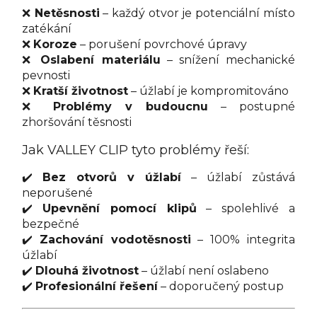
❌
Netěsnosti
– každý otvor je potenciální místo
zatékání
❌
Koroze
– porušení povrchové úpravy
❌
Oslabení materiálu
– snížení mechanické
pevnosti
❌
Kratší životnost
– úžlabí je kompromitováno
❌
Problémy v budoucnu
– postupné
zhoršování těsnosti
Jak VALLEY CLIP tyto problémy řeší:
✔️
Bez otvorů v úžlabí
– úžlabí zůstává
neporušené
✔️
Upevnění pomocí klipů
– spolehlivé a
bezpečné
✔️
Zachování vodotěsnosti
– 100% integrita
úžlabí
✔️
Dlouhá životnost
– úžlabí není oslabeno
✔️
Profesionální řešení
– doporučený postup