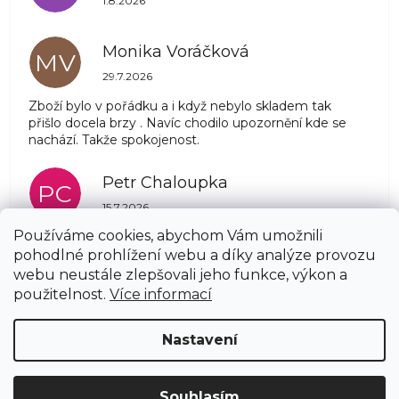
1.8.2026
Monika Voráčková
MV
Hodnocení obchodu je 5 z 5 hvězdiček.
29.7.2026
Zboží bylo v pořádku a i když nebylo skladem tak
přišlo docela brzy . Navíc chodilo upozornění kde se
nachází. Takže spokojenost.
Petr Chaloupka
PC
Hodnocení obchodu je 5 z 5 hvězdiček.
15.7.2026
Používáme cookies, abychom Vám umožnili
pohodlné prohlížení webu a díky analýze provozu
Zobrazit další hodnocení
webu neustále zlepšovali jeho funkce, výkon a
Z
použitelnost.
Více informací
á
Copyright 2026
AZSTRECHA.CZ
. Všechna práva
p
Nastavení
vyhrazena.
Upravit nastavení cookies
a
t
í
Vytvořil Shoptet
Souhlasím