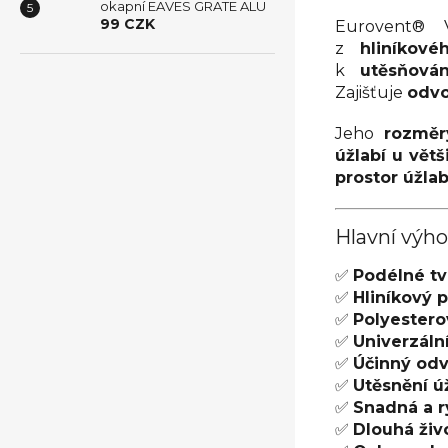
okapní EAVES GRATE ALU
99 CZK
Eurovent® 
z
hliníkov
k
utěsňová
Zajišťuje
odvo
Jeho
rozměr
úžlabí u větš
prostor úžlab
Hlavní výh
✅
Podélné tv
✅
Hliníkový 
✅
Polyestero
✅
Univerzální
✅
Účinný od
✅
Utěsnění ú
✅
Snadná a r
✅
Dlouhá živ