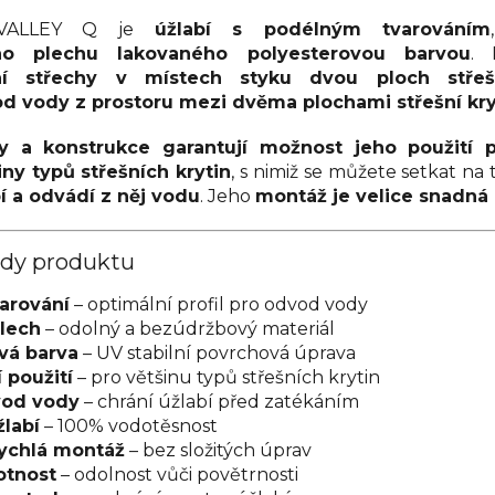
VALLEY Q je
úžlabí s podélným tvarováním
ého plechu lakovaného polyesterovou barvou
. 
ní střechy v místech styku dvou ploch střešn
d vody z prostoru mezi dvěma plochami střešní kry
y a konstrukce garantují možnost jeho použití p
iny typů střešních krytin
, s nimiž se můžete setkat na 
í a odvádí z něj vodu
. Jeho
montáž je velice snadná 
ody produktu
arování
– optimální profil pro odvod vody
plech
– odolný a bezúdržbový materiál
vá barva
– UV stabilní povrchová úprava
 použití
– pro většinu typů střešních krytin
vod vody
– chrání úžlabí před zatékáním
žlabí
– 100% vodotěsnost
ychlá montáž
– bez složitých úprav
otnost
– odolnost vůči povětrnosti