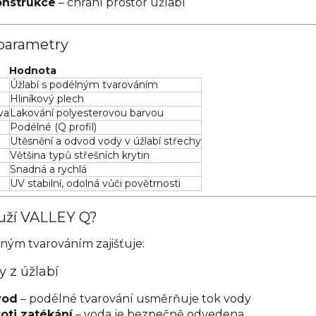
onstrukce
– chrání prostor úžlabí
parametry
Hodnota
Úžlabí s podélným tvarováním
Hliníkový plech
va
Lakování polyesterovou barvou
Podélné (Q profil)
Utěsnění a odvod vody v úžlabí střechy
Většina typů střešních krytin
Snadná a rychlá
UV stabilní, odolná vůči povětrnosti
uží VALLEY Q?
lným tvarováním zajišťuje:
y z úžlabí
vod
– podélné tvarování usměrňuje tok vody
oti zatékání
– voda je bezpečně odvedena