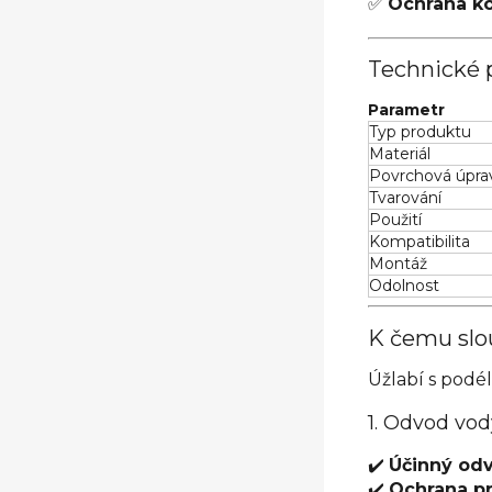
✅
Ochrana k
Technické 
Parametr
Typ produktu
Materiál
Povrchová úpra
Tvarování
Použití
Kompatibilita
Montáž
Odolnost
K čemu slo
Úžlabí s podé
1. Odvod vod
✔️
Účinný od
✔️
Ochrana pr