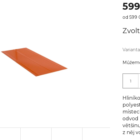
59
Měrná
od 599 C
cena:
Zvolt
Varianta
Můžeme 
Hliní
polyes
místec
odvod 
většinu
z něj 