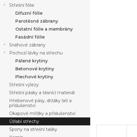
a
produktu
Střešní fólie
n
je
Difuzní fólie
n
0,0
í
Parotěsné zábrany
z
p
5
Ostatní fólie a membrány
hvězdiček.
a
Fasádní fólie
n
Sněhové zábrany
e
Pochozí lávky na střechu
l
Pálené krytiny
Betonové krytiny
Plechové krytiny
Střešní výlezy
Střešní pásky a těsnící materiál
Hřebenové pásy, držáky latí a
příslušenství
Okapové mřížky a příslušenství
Úžlabí střechy
Spony na střešní tašky