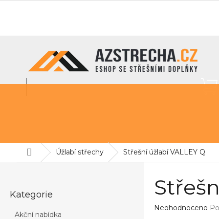
Přejít
na
O nás
info@azstrecha.cz
obsah
Střešní fólie
Sněhové zábrany
Pochozí lávky na st
Domů
Úžlabí střechy
Střešní úžlabí VALLEY Q
P
o
Střešn
Přeskočit
s
Kategorie
kategorie
t
Průměrné
Neohodnoceno
Po
r
Akční nabídka
hodnocení