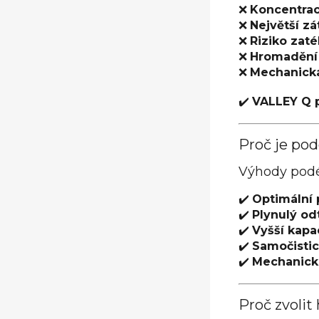
❌
Koncentra
❌
Největší zá
❌
Riziko zaté
❌
Hromadění 
❌
Mechanická
✔️
VALLEY Q p
Proč je pod
Výhody podél
✔️
Optimální p
✔️
Plynulý od
✔️
Vyšší kapa
✔️
Samočistic
✔️
Mechanick
Proč zvolit