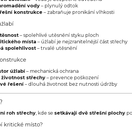
hromadění vody
– plynulý odtok
řešní konstrukce
– zabraňuje pronikání vlhkosti
úžlabí
těsnost
– spolehlivé utěsnění styku ploch
itického místa
– úžlabí je nejzranitelnější část střechy
 spolehlivost
– trvalé utěsnění
konstrukce
tor úžlabí
– mechanická ochrana
 životnost střechy
– prevence poškození
vé řešení
– dlouhá životnost bez nutnosti údržby
?
řní roh střechy
, kde se
setkávají dvě střešní plochy
po
í kritické místo?