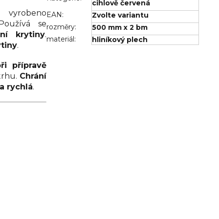
cihlově červená
, vyrobeno
EAN
:
Zvolte variantu
Používá se
rozměry
:
500 mm x 2 bm
í krytiny
.
materiál
:
hliníkový plech
tiny
.
ři přípravě
trhu.
Chrání
a rychlá
.