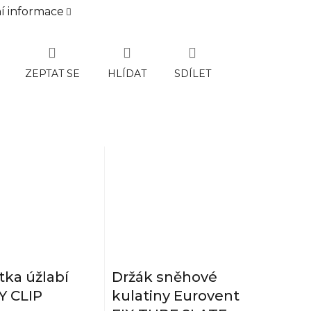
ní informace
ZEPTAT SE
HLÍDAT
SDÍLET
tka úžlabí
Držák sněhové
Y CLIP
kulatiny Eurovent