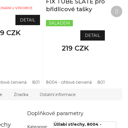
FIX TUBE SLATE pro
Další
DNÁNÍ U VÝROBCE
břidlicové tašky
prod
DETAIL
SKLADEM
9 CZK
DETAIL
219 CZK
hlově červená
,3 bm
7021 - antracitová
8019 - hnědá
8004 - cihlově červená
7021 - antracitová
8019 - hnědá
8017 - hně
e
Značka
Ostatní informace
Doplňkové parametry
echy
Úžlabí střechy
,
8004 -
Kategorie
: