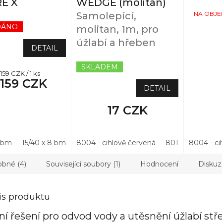
E X
WEDGE (molitan)
NA OBJE
Samolepící,
DÁNO
molitan, 1m, pro
úžlabí a hřeben
DETAIL
SKLADEM
rná
159 CZK / 1 ks
159 CZK
na:
DETAIL
17 CZK
6 bm
15/40 x 8 bm
20/50 x 3,3 bm
8004 - cihlově červená
20/50x4,3 bm
8019 - hnědá
8004 - ci
15/40x4
bné (4)
Související soubory (1)
Hodnocení
Diskuz
is produktu
ní řešení pro odvod vody a utěsnění úžlabí stř