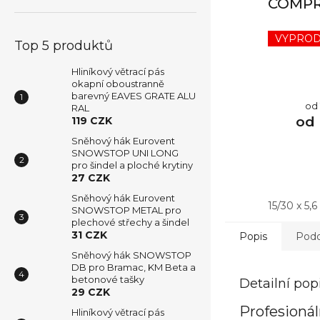
COMPR
VYPRO
Top 5 produktů
Hliníkový větrací pás
okapní oboustranně
barevný EAVES GRATE ALU
Mě
od 
RAL
ce
od
119 CZK
Sněhový hák Eurovent
SNOWSTOP UNI LONG
pro šindel a ploché krytiny
27 CZK
Sněhový hák Eurovent
15/30 x 5,
SNOWSTOP METAL pro
plechové střechy a šindel
31 CZK
Popis
Podo
Sněhový hák SNOWSTOP
DB pro Bramac, KM Beta a
betonové tašky
Detailní pop
29 CZK
Profesionál
Hliníkový větrací pás