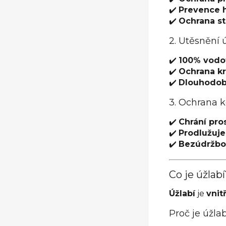
✔️
Prevence 
✔️
Ochrana st
2. Utěsnění 
✔️
100% vodo
✔️
Ochrana kr
✔️
Dlouhodobá
3. Ochrana 
✔️
Chrání pros
✔️
Prodlužuje
✔️
Bezúdržbo
Co je úžlabí
Úžlabí
je
vnit
Proč je úžlab