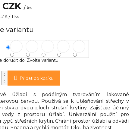
9 CZK
/ ks
ZK / 1 ks
e variantu
doručit do:
Zvolte variantu
Přidat do košíku
kové úžlabí s podélným tvarováním lakované
terovou barvou. Používá se k utěsňování střechy v
h styku dvou ploch střešní krytiny. Zajišťuje účinný
vody z prostoru úžlabí. Univerzální použití pro
 typů střešních krytin. Chrání prostor úžlabí a odvádí
vodu. Snadná a rychlá montáž. Dlouhá životnost.