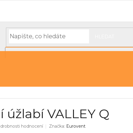
Hodnocení obchodu
Objednávka, platba a doprava
Moj
HLEDAT
NÁKUPNÍ
řechu
Střešní pásky a těsnící materiál
KOŠÍK
í úžlabí VALLEY Q
drobnosti hodnocení
Značka:
Eurovent