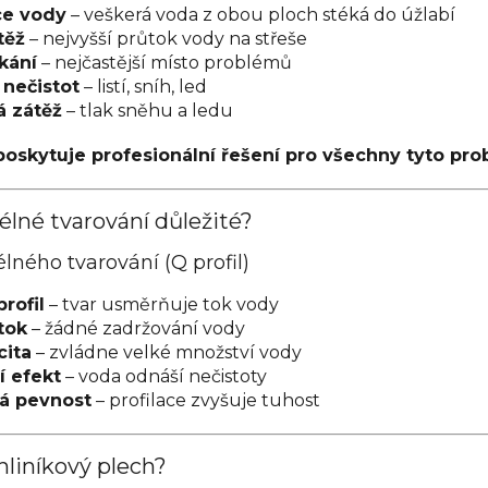
ce vody
– veškerá voda z obou ploch stéká do úžlabí
těž
– nejvyšší průtok vody na střeše
kání
– nejčastější místo problémů
nečistot
– listí, sníh, led
 zátěž
– tlak sněhu a ledu
oskytuje profesionální řešení pro všechny tyto pr
élné tvarování důležité?
ného tvarování (Q profil)
rofil
– tvar usměrňuje tok vody
tok
– žádné zadržování vody
cita
– zvládne velké množství vody
í efekt
– voda odnáší nečistoty
á pevnost
– profilace zvyšuje tuhost
 hliníkový plech?