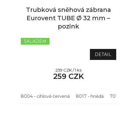
Trubková sněhová zábrana
Eurovent TUBE Ø 32 mm –
pozink
SKLADEM
Průměrné
hodnocení
produktu
DETAIL
je
5,0
Měrná
259 CZK / 1 ks
z
259 CZK
cena:
5
hvězdiček.
8004 - cihlově červená
8017 - hnědá
7016 - antrac