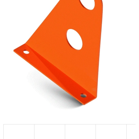
–33 %