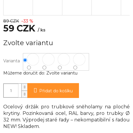
89 CZK
–33 %
59 CZK
/ ks
Měrná
Zvolte variantu
cena:
Varianta
Můžeme doručit do:
Zvolte variantu
Přidat do košíku
Ocelový držák pro trubkové sněholamy na ploché
krytiny. Pozinkovaná ocel, RAL barvy, pro trubky Ø
32 mm. Výprodej staré řady – nekompatibilní s řadou
NEW! Skladem.