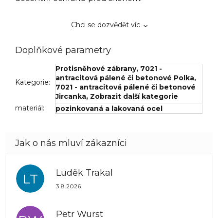
Chci se dozvědět víc
Doplňkové parametry
Protisněhové zábrany
,
7021 -
antracitová pálené či betonové Polka
,
Kategorie
:
7021 - antracitová pálené či betonové
Jircanka
,
Zobrazit další kategorie
materiál
:
pozinkovaná a lakovaná ocel
Luděk Trakal
LT
Hodnocení obchodu je 5 z 5 hvězdiček.
3.8.2026
Petr Wurst