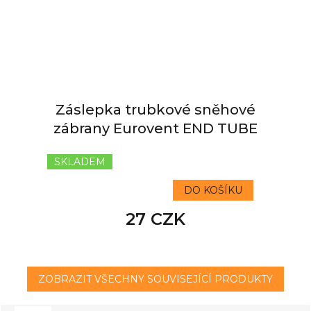
Záslepka trubkové sněhové
zábrany Eurovent END TUBE
SKLADEM
DO KOŠÍKU
27 CZK
ZOBRAZIT VŠECHNY SOUVISEJÍCÍ PRODUKTY