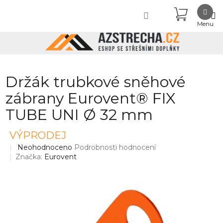
Přejít
NÁKUPN
na
obsah
KOŠÍK
Držák trubkové sněhové
zábrany Eurovent® FIX
TUBE UNI Ø 32 mm
VÝPRODEJ
Průměrné
Neohodnoceno
Podrobnosti hodnocení
hodnocení
Značka:
Eurovent
produktu
je
0,0
z
5
hvězdiček.