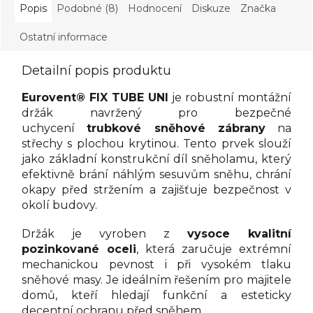
Popis
Podobné (8)
Hodnocení
Diskuze
Značka
Ostatní informace
Detailní popis produktu
Eurovent® FIX TUBE UNI
je robustní montážní
držák navržený pro bezpečné
uchycení
trubkové sněhové zábrany
na
střechy s plochou krytinou. Tento prvek slouží
jako základní konstrukční díl sněholamu, který
efektivně brání náhlým sesuvům sněhu, chrání
okapy před stržením a zajišťuje bezpečnost v
okolí budovy.
Držák je vyroben z
vysoce kvalitní
pozinkované oceli
, která zaručuje extrémní
mechanickou pevnost i při vysokém tlaku
sněhové masy. Je ideálním řešením pro majitele
domů, kteří hledají funkční a esteticky
decentní ochranu před sněhem.