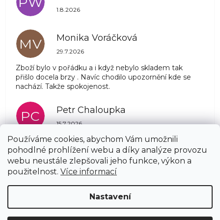
PW
Hodnocení obchodu je 5 z 5 hvězdiček.
1.8.2026
Monika Voráčková
MV
Hodnocení obchodu je 5 z 5 hvězdiček.
29.7.2026
Zboží bylo v pořádku a i když nebylo skladem tak
přišlo docela brzy . Navíc chodilo upozornění kde se
nachází. Takže spokojenost.
Petr Chaloupka
PC
Hodnocení obchodu je 5 z 5 hvězdiček.
15.7.2026
Používáme cookies, abychom Vám umožnili
pohodlné prohlížení webu a díky analýze provozu
Zobrazit další hodnocení
webu neustále zlepšovali jeho funkce, výkon a
Z
použitelnost.
Více informací
á
Copyright 2026
AZSTRECHA.CZ
. Všechna práva
p
Nastavení
vyhrazena.
Upravit nastavení cookies
a
t