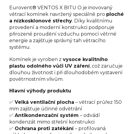
Eurovent® VENTOS X BITU O je inovovaný
větrací komínek navržený speciálně pro
ploché
a nízkosklonové střechy
. Díky kvalitnímu
provedení a moderní konstrukci podporuje
přirozené proudění vzduchu pomocí větrné
energie a zajišťuje správný tah větracího
systému.
Komínek je vyroben z
vysoce kvalitního
plastu odolného vůči UV záření
, což zaručuje
dlouhou životnost i při dlouhodobém vystavení
povětrnostním vlivům.
Hlavní výhody produktu
✅
Velká ventilační plocha
– větrací průřez 150
mm zajišťuje účinné odvětrání
✅
Antikondenzační systém
– odvádí
kondenzát mimo střešní konstrukci
✅
Ochrana proti zatékání
– profilovaná