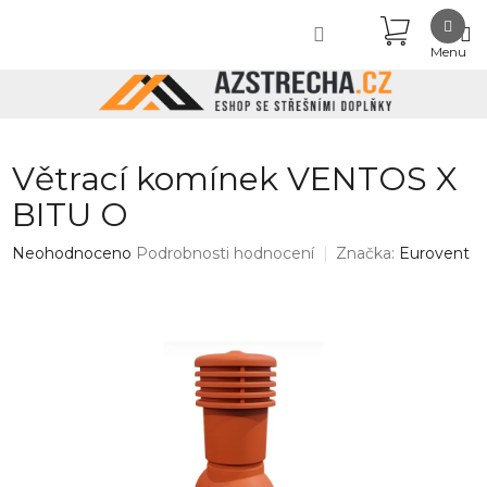
Přejít
NÁKUPN
na
obsah
KOŠÍK
Větrací komínek VENTOS X
BITU O
Průměrné
Neohodnoceno
Podrobnosti hodnocení
Značka:
Eurovent
hodnocení
produktu
je
0,0
z
5
hvězdiček.