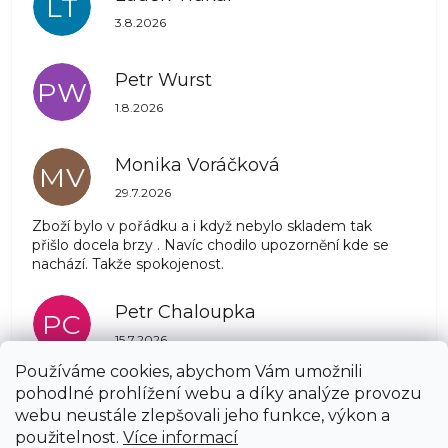
LT
Hodnocení obchodu je 5 z 5 hvězdiček.
3.8.2026
Petr Wurst
PW
Hodnocení obchodu je 5 z 5 hvězdiček.
1.8.2026
Monika Voráčková
MV
Hodnocení obchodu je 5 z 5 hvězdiček.
29.7.2026
Zboží bylo v pořádku a i když nebylo skladem tak
přišlo docela brzy . Navíc chodilo upozornění kde se
nachází. Takže spokojenost.
Petr Chaloupka
PC
Hodnocení obchodu je 5 z 5 hvězdiček.
15.7.2026
Používáme cookies, abychom Vám umožnili
pohodlné prohlížení webu a díky analýze provozu
Zobrazit další hodnocení
webu neustále zlepšovali jeho funkce, výkon a
Z
použitelnost.
Více informací