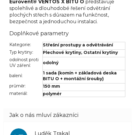
Eurovent® VENTOS X BITU O
představuje
spolehlivé a dlouhodobé řešení odvětrání
plochých střech s důrazem na funkčnost,
bezpečnost a jednoduchou instalaci.
Doplňkové parametry
Kategorie
:
Střešní prostupy a odvětrávání
Typ krytiny
:
Plechové krytiny
,
Ostatní krytiny
odolnost proti
odolný
UV záření
:
1 sada (komín + základová deska
balení
:
BITU O + montážní šrouby)
průměr
:
150 mm
materiál
:
polymér
Luděk Trakal