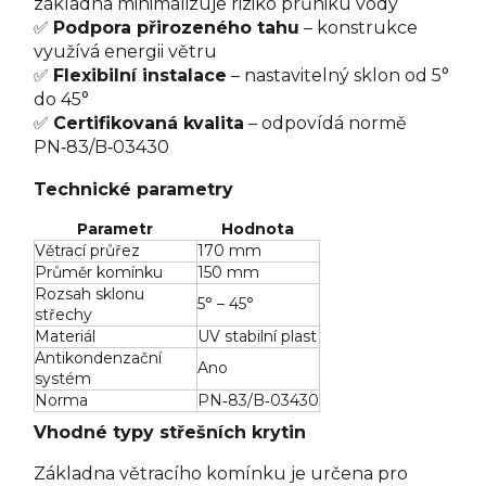
základna minimalizuje riziko průniku vody
✅
Podpora přirozeného tahu
– konstrukce
využívá energii větru
✅
Flexibilní instalace
– nastavitelný sklon od 5°
do 45°
✅
Certifikovaná kvalita
– odpovídá normě
PN‑83/B‑03430
Technické parametry
Parametr
Hodnota
Větrací průřez
170 mm
Průměr komínku
150 mm
Rozsah sklonu
5° – 45°
střechy
Materiál
UV stabilní plast
Antikondenzační
Ano
systém
Norma
PN‑83/B‑03430
Vhodné typy střešních krytin
Základna větracího komínku je určena pro