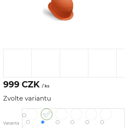
999 CZK
/ ks
Měrná
Zvolte variantu
cena:
Varianta